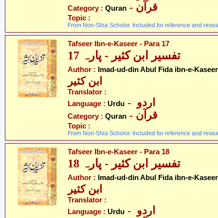
- قرآن
Category :
Quran
Topic :
From Non-Shia Scholor. Included for reference and resea
Tafseer Ibn-e-Kaseer - Para 17
تفسیر ابن کثیر - پارہ 17
Author :
Imad-ud-din Abul Fida ibn-e-Kaseer
ابن کثیر
Translator :
- اردو
Language :
Urdu
- قرآن
Category :
Quran
Topic :
From Non-Shia Scholor. Included for reference and resea
Tafseer Ibn-e-Kaseer - Para 18
تفسیر ابن کثیر - پارہ 18
Author :
Imad-ud-din Abul Fida ibn-e-Kaseer
ابن کثیر
Translator :
- اردو
Language :
Urdu