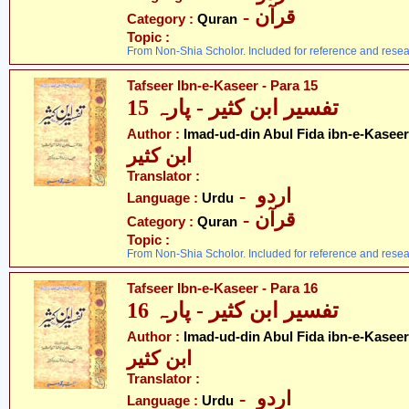
- قرآن
Category :
Quran
Topic :
From Non-Shia Scholor. Included for reference and resea
Tafseer Ibn-e-Kaseer - Para 15
تفسیر ابن کثیر - پارہ 15
Author :
Imad-ud-din Abul Fida ibn-e-Kaseer
ابن کثیر
Translator :
- اردو
Language :
Urdu
- قرآن
Category :
Quran
Topic :
From Non-Shia Scholor. Included for reference and resea
Tafseer Ibn-e-Kaseer - Para 16
تفسیر ابن کثیر - پارہ 16
Author :
Imad-ud-din Abul Fida ibn-e-Kaseer
ابن کثیر
Translator :
- اردو
Language :
Urdu