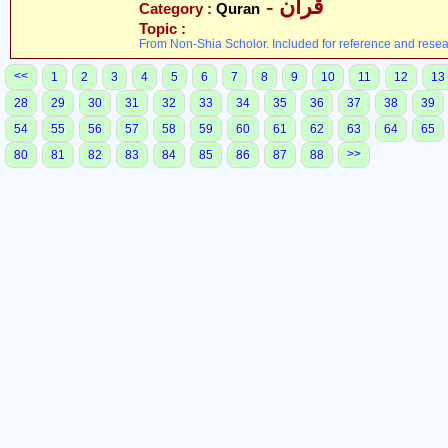
- قرآن
Category :
Quran
Topic :
From Non-Shia Scholor. Included for reference and resea
<<
1
2
3
4
5
6
7
8
9
10
11
12
13
28
29
30
31
32
33
34
35
36
37
38
39
54
55
56
57
58
59
60
61
62
63
64
65
>>
80
81
82
83
84
85
86
87
88