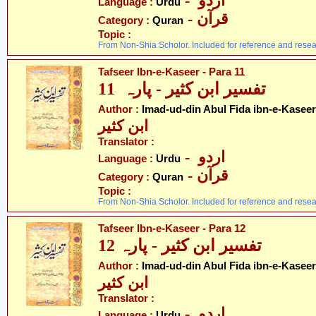
- اردو
Language :
Urdu
- قرآن
Category :
Quran
Topic :
From Non-Shia Scholor. Included for reference and resea
Tafseer Ibn-e-Kaseer - Para 11
تفسیر ابن کثیر - پارہ 11
Author :
Imad-ud-din Abul Fida ibn-e-Kaseer
ابن کثیر
Translator :
- اردو
Language :
Urdu
- قرآن
Category :
Quran
Topic :
From Non-Shia Scholor. Included for reference and resea
Tafseer Ibn-e-Kaseer - Para 12
تفسیر ابن کثیر - پارہ 12
Author :
Imad-ud-din Abul Fida ibn-e-Kaseer
ابن کثیر
Translator :
- اردو
Language :
Urdu