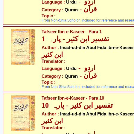
- اردو
Language :
Urdu
- قرآن
Category :
Quran
Topic :
From Non-Shia Scholor. Included for reference and resea
Tafseer Ibn-e-Kaseer - Para 1
تفسیر ابن کثیر - پارہ 1
Author :
Imad-ud-din Abul Fida ibn-e-Kaseer
ابن کثیر
Translator :
- اردو
Language :
Urdu
- قرآن
Category :
Quran
Topic :
From Non-Shia Scholor. Included for reference and resea
Tafseer Ibn-e-Kaseer - Para 10
تفسیر ابن کثیر - پارہ 10
Author :
Imad-ud-din Abul Fida ibn-e-Kaseer
ابن کثیر
Translator :