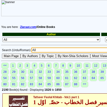
You are here :
Ziaraat.com
/Online Books
Author
Search (Urdu/Roman)
<<
1
2
3
4
5
6
7
8
9
10
11
12
13
28
29
30
31
32
33
34
35
36
37
38
39
54
55
56
57
58
59
60
61
62
63
64
65
>>
80
81
82
83
84
85
86
87
88
2190
Book(s) found - Displaying
1826
to
1850
Tafseer Faslul Khitab - Vol.1 part 1
یر فصل الخطاب - حصّہ اوّل 1