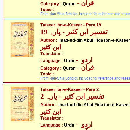
- قرآن
Category :
Quran
Topic :
From Non-Shia Scholor. Included for reference and resea
Tafseer Ibn-e-Kaseer - Para 19
تفسیر ابن کثیر - پارہ 19
Author :
Imad-ud-din Abul Fida ibn-e-Kaseer
ابن کثیر
Translator :
- اردو
Language :
Urdu
- قرآن
Category :
Quran
Topic :
From Non-Shia Scholor. Included for reference and resea
Tafseer Ibn-e-Kaseer - Para 2
تفسیر ابن کثیر - پارہ 2
Author :
Imad-ud-din Abul Fida ibn-e-Kaseer
ابن کثیر
Translator :
- اردو
Language :
Urdu