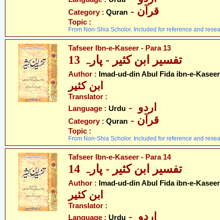
- قرآن
Category :
Quran
Topic :
From Non-Shia Scholor. Included for reference and resea
Tafseer Ibn-e-Kaseer - Para 13
تفسیر ابن کثیر - پارہ 13
Author :
Imad-ud-din Abul Fida ibn-e-Kaseer
ابن کثیر
Translator :
- اردو
Language :
Urdu
- قرآن
Category :
Quran
Topic :
From Non-Shia Scholor. Included for reference and resea
Tafseer Ibn-e-Kaseer - Para 14
تفسیر ابن کثیر - پارہ 14
Author :
Imad-ud-din Abul Fida ibn-e-Kaseer
ابن کثیر
Translator :
- اردو
Language :
Urdu