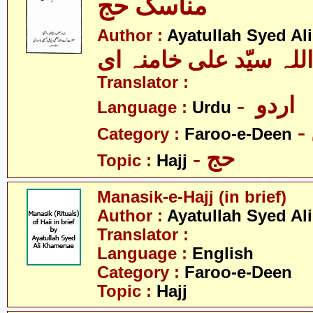
مناسک حج
Author :
Ayatullah Syed A
للہ سیّد علی خامنہ ای
Translator :
- اردو
Language :
Urdu
Category :
Faroo-e-Deen
- حج
Topic :
Hajj
Manasik-e-Hajj (in brief)
Author :
Ayatullah Syed A
Translator :
Language :
English
Category :
Faroo-e-Deen
Topic :
Hajj