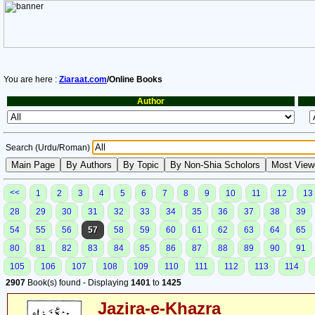
You are here :
Ziaraat.com
/Online Books
Author
Search (Urdu/Roman)
<<
1
2
3
4
5
6
7
8
9
10
11
12
13
28
29
30
31
32
33
34
35
36
37
38
39
54
55
56
57
58
59
60
61
62
63
64
65
80
81
82
83
84
85
86
87
88
89
90
91
105
106
107
108
109
110
111
112
113
114
2907
Book(s) found - Displaying
1401
to
1425
Jazira-e-Khazra