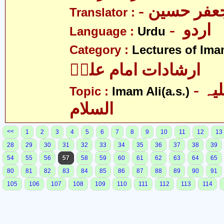
- فر حسین
Translator :
- اردو
Language :
Urdu
Category :
Lectures of Imam
ارشادات امام علیؑ
- امام علی علیہ
Topic :
Imam Ali(a.s.)
السلام
<<
1
2
3
4
5
6
7
8
9
10
11
12
13
28
29
30
31
32
33
34
35
36
37
38
39
54
55
56
57
58
59
60
61
62
63
64
65
80
81
82
83
84
85
86
87
88
89
90
91
105
106
107
108
109
110
111
112
113
114