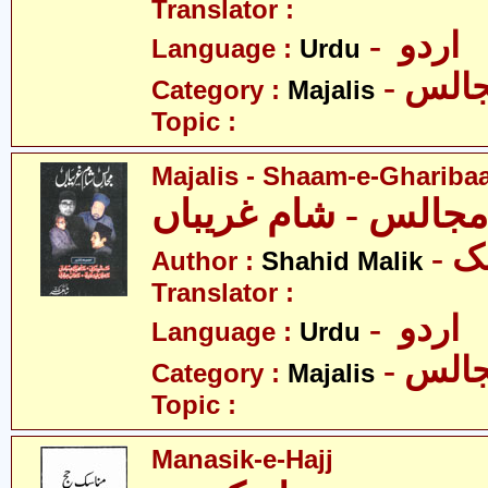
Translator :
- اردو
Language :
Urdu
- الس
Category :
Majalis
Topic :
Majalis - Shaam-e-Ghariba
مجالس - شام غریباں
- 
Author :
Shahid Malik
Translator :
- اردو
Language :
Urdu
- الس
Category :
Majalis
Topic :
Manasik-e-Hajj