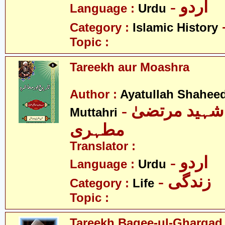
- اردو
Language :
Urdu
Category :
Islamic History
Topic :
Tareekh aur Moashra
Author :
Ayatullah Shahee
- آیت اللہ شہید مرتضیٰ
Muttahri
مطہری
Translator :
- اردو
Language :
Urdu
- زندگی
Category :
Life
Topic :
Tareekh Baqee-ul-Gharqad