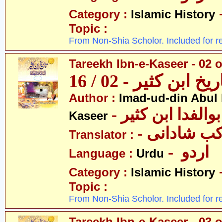
Category :
Islamic History
Topic :
From Non-Shia Scholor. Included for r
Tareekh Ibn-e-Kaseer - 02 o
ریخ ابن کثیر - 02 / 16
Author :
Imad-ud-din Abul 
- الفدا ابن کثیر
Kaseer
- ب شادانی
Translator :
- اردو
Language :
Urdu
Category :
Islamic History
Topic :
From Non-Shia Scholor. Included for r