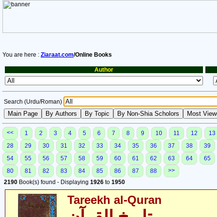
You are here :
Ziaraat.com
/Online Books
Author
Search (Urdu/Roman)
<<
1
2
3
4
5
6
7
8
9
10
11
12
13
28
29
30
31
32
33
34
35
36
37
38
39
54
55
56
57
58
59
60
61
62
63
64
65
>>
80
81
82
83
84
85
86
87
88
2190
Book(s) found - Displaying
1926
to
1950
Tareekh al-Quran