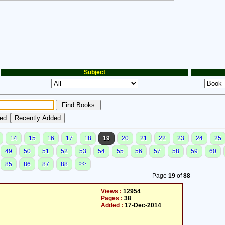
Subject
14
15
16
17
18
19
20
21
22
23
24
25
49
50
51
52
53
54
55
56
57
58
59
60
>>
85
86
87
88
Page
19
of
88
Views :
12954
Pages :
38
Added :
17-Dec-2014