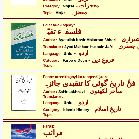
- معجزات
Category :
Mojzat
- معجزہ
Topic :
Mojza
Falsafa-e-Taqqaya
فلسفہء تقیّہ
- یرازی
Author :
Ayatullah Nasir Makaram Shirazi
Translator :
Syed Mukhtar Hussain Jafri
- اردو
Language :
Urdu
- فروعِ دین
Category :
Faroo-e-Deen
Topic :
Fanne tareekh goyi ka tanqeedi jaeza
فنِّ تاریخ گوئی کا تنقیدی جائزہ
- ساحر لکھنوی
Author :
Sahir Lakhnavi
Translator :
- اردو
Language :
Urdu
- تاریخِ اسلام
Category :
Islamic History
Topic :
Faraib
فرائب