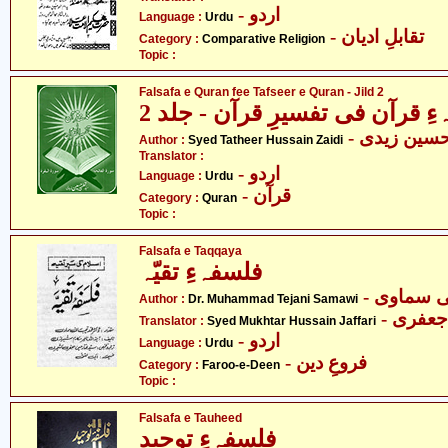
- اردو
Language :
Urdu
- تقابلِ ادیان
Category :
Comparative Religion
Topic :
Falsafa e Quran fee Tafseer e Quran - Jild 2
ِ قرآن فی تفسیرِ قرآن - جلد 2
- سین زیدی
Author :
Syed Tatheer Hussain Zaidi
Translator :
- اردو
Language :
Urdu
- قرآن
Category :
Quran
Topic :
Falsafa e Taqqaya
فلسفہءِ تقیّہ
- ی سماوی
Author :
Dr. Muhammad Tejani Samawi
- عفری
Translator :
Syed Mukhtar Hussain Jaffari
- اردو
Language :
Urdu
- فروعِ دین
Category :
Faroo-e-Deen
Topic :
Falsafa e Tauheed
فلسفہءِ توحید