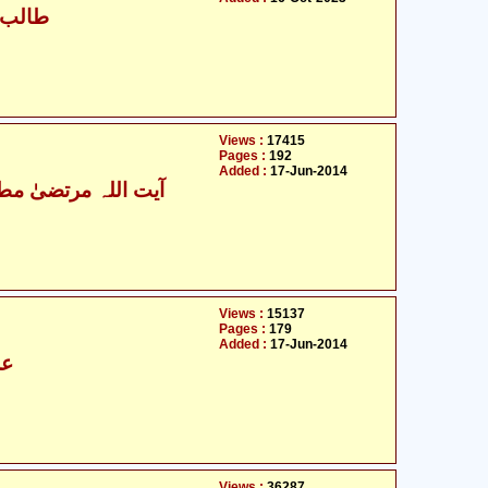
طالب ح
Views :
17415
Pages :
192
Added :
17-Jun-2014
آیت اللہ مرتضیٰ مطھ
Views :
15137
Pages :
179
Added :
17-Jun-2014
عل
Views :
36287