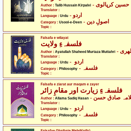
- سین کرپالوی
Author :
Talib Hussain Kirpalvi
Translator :
- اردو
Language :
Urdu
- اصولِ دین
Category :
Usool-e-Deen
Topic :
Falsafa e wilayat
فلسفہءِ ولایت
- ری
Author :
Ayatullah Shaheed Murtaza Muttahri
Translator :
- اردو
Language :
Urdu
- فلسفہ
Category :
Philosophy
Topic :
Falsafa e ziarat aur maqam e zayer
فلسفہءِ زیارت اور مقامِ زائر
- امہ صادق حسن
Author :
Allama Sadiq Hasan
Translator :
- اردو
Language :
Urdu
- فلسفہ
Category :
Philosophy
Topic :
Falsafae Ghaibate Mehdi(atfs)