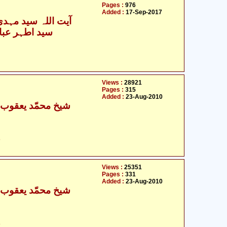
Pages :
976
Added :
17-Sep-2017
آیت اللہ سید مہدی 
سید اطہر عبا
Views :
28921
Pages :
315
Added :
23-Aug-2010
شیخ محمّد یعقوب کل
ح
Views :
25351
Pages :
331
Added :
23-Aug-2010
شیخ محمّد یعقوب کل
ح