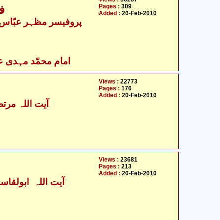
Pages :
309
ف
Added :
20-Feb-2010
پروفیسر مظہر عبّاس 
امام محمّد مہدی علی
Views :
22773
Pages :
176
Added :
20-Feb-2010
آیت اللہ مرتض
Views :
23681
Pages :
213
Added :
20-Feb-2010
آیت اللہ ابولقاسم