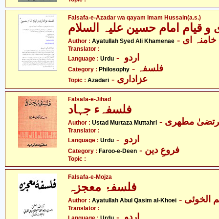
Falsafa-e-Azadar wa qayam Imam Hussain(a.s.)
- امنہ ای
Author :
Ayatullah Syed Ali Khamenae
Translator :
- اردو
Language :
Urdu
- فلسفہ
Category :
Philosophy
- عزاداری
Topic :
Azadari
Falsafa-e-Jihad
فلسفہء جہاد
- رتضیٰ مطھری
Author :
Ustad Murtaza Muttahri
Translator :
- اردو
Language :
Urdu
- فروعِ دین
Category :
Faroo-e-Deen
Topic :
Falsafa-e-Mojza
فلسفۂ معجزہ
-  الخوئی
Author :
Ayatullah Abul Qasim al-Khoei
Translator :
- اردو
Language :
Urdu