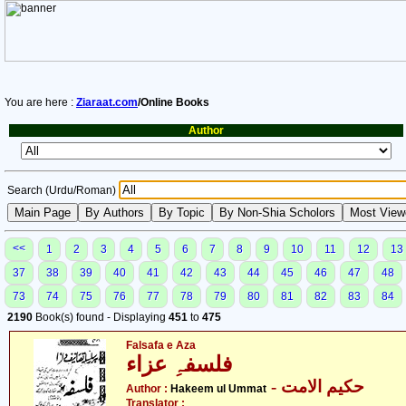
You are here :
Ziaraat.com
/Online Books
Author
Search (Urdu/Roman)
<<
1
2
3
4
5
6
7
8
9
10
11
12
13
37
38
39
40
41
42
43
44
45
46
47
48
73
74
75
76
77
78
79
80
81
82
83
84
2190
Book(s) found - Displaying
451
to
475
Falsafa e Aza
فلسفہِ عزاء
- حکیم الامت
Author :
Hakeem ul Ummat
Translator :