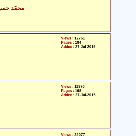
محمّد حسی
Views :
12761
Pages :
194
Added :
27-Jul-2015
Views :
11870
Pages :
168
Added :
27-Jul-2015
Views :
22077