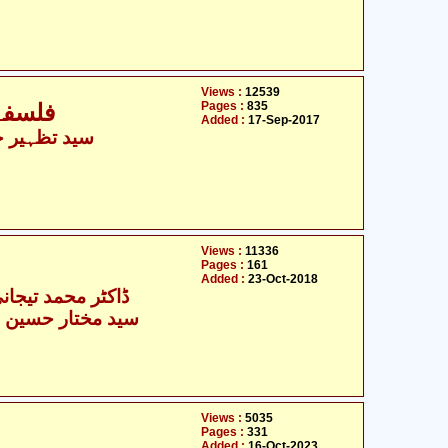
Views :
12539
Pages :
835
فلسفہء
Added :
17-Sep-2017
سید تظہیر ح
Views :
11336
Pages :
161
Added :
23-Oct-2018
ڈاکٹر محمد تیجان
سید مختار حسین ج
Views :
5035
Pages :
331
Added :
16-Oct-2023