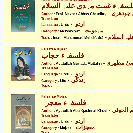
لسفہء غیبت مہدی علیہ السلام
- چودھری
Author :
Prof. Mazhar Abbas Chaudhry
Translator :
- اردو
Language :
Urdu
- مہدویت
Category :
Mehdaviyat
- ہ السلام
Topic :
Imam Muhammad Mehdi(atfs)
Falsafae Hijaab
فلسفہء حجاب
- یٰ مطھری
Author :
Ayatullah Murtada Muttahri
Translator :
- اردو
Language :
Urdu
- زندگی
Category :
Life
Topic :
Falsafae Mojza
فلسفہء معجزہ
-  الخوئی
Author :
Ayatullah Abul Qasim al-Khoei
Translator :
- اردو
Language :
Urdu
- معجزات
Category :
Mojzat
Topic :