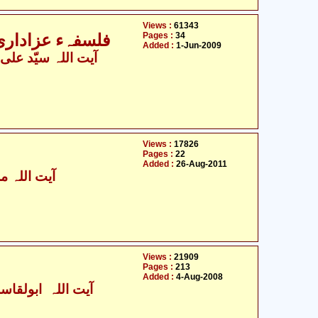
Views :
61343
Pages :
34
فلسفہء عزاداری و قیام امام حسین علیہ السلام
Added :
1-Jun-2009
آیت اللہ سیّد علی خ
Views :
17826
Pages :
22
Added :
26-Aug-2011
آیت اللہ م
Views :
21909
Pages :
213
Added :
4-Aug-2008
آیت اللہ ابولقاسم