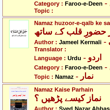
Category :
Faroo-e-Deen
Topic :
Namaz huzoor-e-qalb ke sa
 حضورِ قلب کے ساتھ
Author :
Jameel Kermali
Translator :
- اردو
Language :
Urdu
Category :
Faroo-e-Deen
- نمار
Topic :
Namaz
Namaz Kaise Parhain
نماز کیسے پڑھیں ؟
Author :
Syed Nazar Abbas