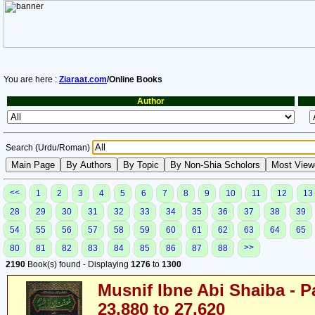
You are here :
Ziaraat.com
/Online Books
Author
Search (Urdu/Roman)
<<
1
2
3
4
5
6
7
8
9
10
11
12
13
28
29
30
31
32
33
34
35
36
37
38
39
54
55
56
57
58
59
60
61
62
63
64
65
>>
80
81
82
83
84
85
86
87
88
2190
Book(s) found - Displaying
1276
to
1300
Musnif Ibne Abi Shaiba - P
23,880 to 27,620