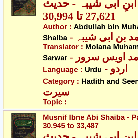
نِ ابی شیبہ - حدیث
27,621 تا 30,994
Author :
Abdullah bin Muh
-  بن ابی شیبہ
Shaiba
Translator :
Molana Muham
- مد اویس سرور
Sarwar
- اردو
Language :
Urdu
Category :
Hadith and Seer
سیرت
Topic :
Musnif Ibne Abi Shaiba - P
30,945 to 33,487
نِ ابی شیبہ - حدیث