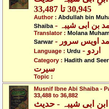
30,945 تا 33,487
Author :
Abdullah bin Muh
-  بن ابی شیبہ
Shaiba
Translator :
Molana Muham
- مد اویس سرور
Sarwar
- اردو
Language :
Urdu
Category :
Hadith and Seer
سیرت
Topic :
Musnif Ibne Abi Shaiba - P
33,488 to 36,882
نِ ابی شیبہ - حدیث