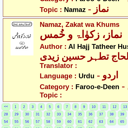
- نماز
Topic :
Namaz
Namaz, Zakat wa Khums
نماز، زکوٰاۃ و خُمس
Author :
Al Hajj Tatheer Hu
لحاج تطہر حسین زیدی
Translator :
- اردو
Language :
Urdu
Category :
Faroo-e-Deen
Topic :
<<
1
2
3
4
5
6
7
8
9
10
11
12
13
28
29
30
31
32
33
34
35
36
37
38
39
54
55
56
57
58
59
60
61
62
63
64
65