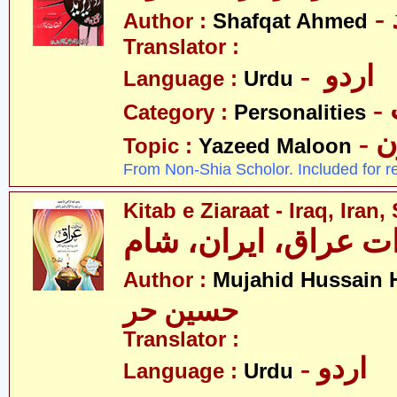
Author :
Shafqat Ahmed
Translator :
- اردو
Language :
Urdu
Category :
Personalities
-
Topic :
Yazeed Maloon
From Non-Shia Scholor. Included for r
Kitab e Ziaraat - Iraq, Iran
ات عراق، ایران، شام
Author :
Mujahid Hussain 
حسین حر
Translator :
- اردو
Language :
Urdu