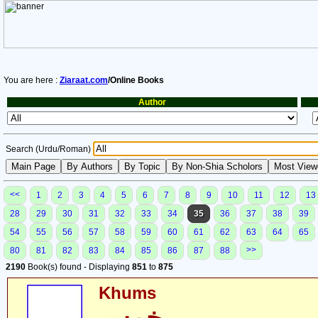
You are here :
Ziaraat.com
/Online Books
Author
Search (Urdu/Roman)
<<
1
2
3
4
5
6
7
8
9
10
11
12
13
28
29
30
31
32
33
34
35
36
37
38
39
54
55
56
57
58
59
60
61
62
63
64
65
>>
80
81
82
83
84
85
86
87
88
2190
Book(s) found - Displaying
851
to
875
Khums