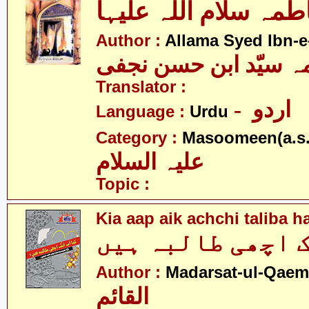
مہ سلام اللہ علیہا
Author :
Allama Syed Ibn-e
ہ سیّد ابن حسن نجفی
Translator :
- اردو
Language :
Urdu
Category :
Masoomeen(a.s.
علیہ السلام
Topic :
Kia aap aik achchi taliba h
 اچھی طالبہ ہیں
Author :
Madarsat-ul-Qaem(
القائم