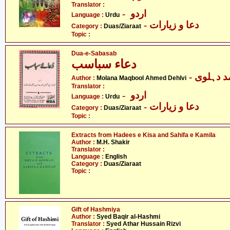
Translator :
- اردو
Language :
Urdu
- دعا و زیارات
Category :
Duas/Ziaraat
Topic :
Dua-e-Sabasab
دعاء سباسب
-  دہلوی
Author :
Molana Maqbool Ahmed Dehlvi
Translator :
- اردو
Language :
Urdu
- دعا و زیارات
Category :
Duas/Ziaraat
Topic :
Extracts from Hadees e Kisa and Sahifa e Kamila
Author :
M.H. Shakir
Translator :
Language :
English
Category :
Duas/Ziaraat
Topic :
Gift of Hashmiya
Author :
Syed Baqir al-Hashmi
Translator :
Syed Athar Hussain Rizvi