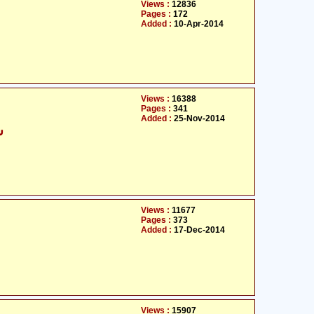
Views :
12836
Pages :
172
Added :
10-Apr-2014
Views :
16388
Pages :
341
Added :
25-Nov-2014
ش
Views :
11677
Pages :
373
Added :
17-Dec-2014
Views :
15907