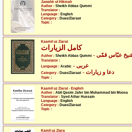
Jawahir ul Hikmah
Author :
Sheikh Abbas Qummi
Translator :
Language :
English
Category :
Duas/Ziaraat
Topic :
Kaamil uz Ziarat
کامل الزیارات
- یخ عبّاس قمّی
Author :
Sheikh Abbas Qummi
Translator :
- عربی
Language :
Arabic
- دعا و زیارات
Category :
Duas/Ziaraat
Topic :
Kaamil uz Ziarat - English
Author :
Abil Qasim Jafer bin Muhammad bin Moosa
Translator :
Syed Athar Hussain
Language :
English
Category :
Duas/Ziaraat
Topic :
Kamil uz Ziara