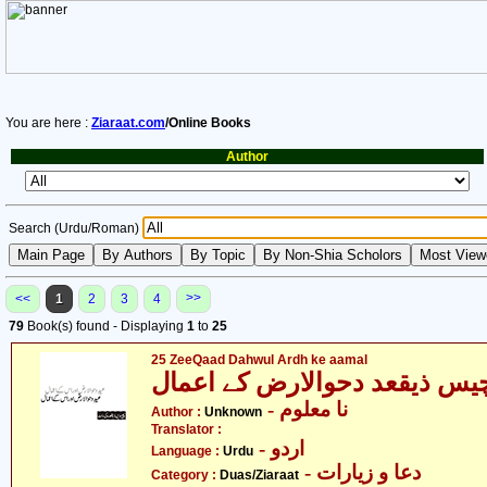
You are here :
Ziaraat.com
/Online Books
Author
Search (Urdu/Roman)
>>
<<
1
2
3
4
79
Book(s) found - Displaying
1
to
25
25 ZeeQaad Dahwul Ardh ke aamal
یس ذیقعد دحوالارض کے اعمال
- نا معلوم
Author :
Unknown
Translator :
- اردو
Language :
Urdu
- دعا و زیارات
Category :
Duas/Ziaraat