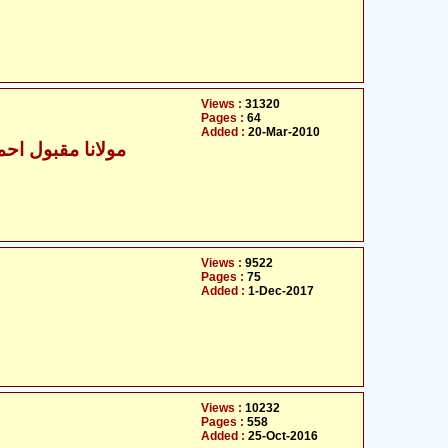
Views :
31320
Pages :
64
Added :
20-Mar-2010
مولانا مقبول احمد
Views :
9522
Pages :
75
Added :
1-Dec-2017
Views :
10232
Pages :
558
Added :
25-Oct-2016