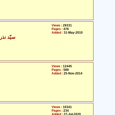
Views :
29331
Pages :
476
Added :
31-May-2010
سیّد نذر
Views :
12445
Pages :
589
Added :
25-Nov-2014
Views :
10341
Pages :
234
Added :
27-Jul-2020