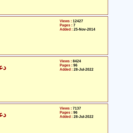
Views :
12427
Pages :
7
Added :
25-Nov-2014
Views :
8424
Pages :
96
د)
Added :
28-Jul-2022
Views :
7137
Pages :
96
د)
Added :
28-Jul-2022