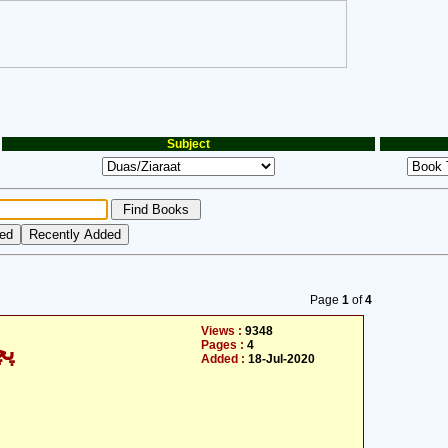
Subject
Page
1
of
4
Views :
9348
Pages :
4
پچ
Added :
18-Jul-2020