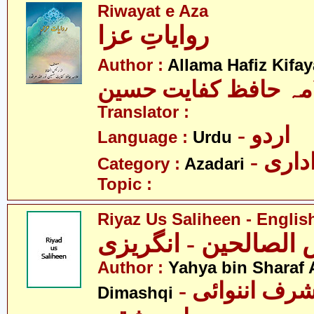
Riwayat e Aza
روایاتِ عزا
Author :
Allama Hafiz Kifa
مہ حافظ کفایت حسین
Translator :
- اردو
Language :
Urdu
- اری
Category :
Azadari
Topic :
Riyaz Us Saliheen - Englis
 الصالحین - انگریزی
Author :
Yahya bin Sharaf
- یحییٰ بن شرف اننوائی
Dimashqi