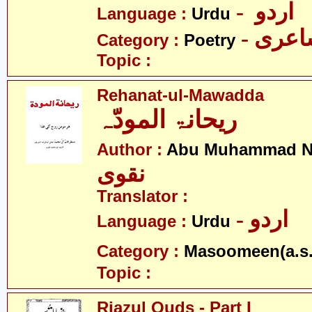
- اردو
Language :
Urdu
- عری
Category :
Poetry
Topic :
Rehanat-ul-Mawadda
ریحانۃ المودّہ
Author :
Abu Muhammad N
نقوی
Translator :
- اردو
Language :
Urdu
Category :
Masoomeen(a.s.
Topic :
Riazul Quds - Part I