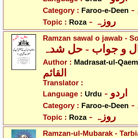
Category :
Faroo-e-Deen
- روزہ
Topic :
Roza
Ramzan sawal o jawab - S
 و جواب - حل شدہ
Author :
Madrasat-ul-Qaem(
القائم
Translator :
- اردو
Language :
Urdu
Category :
Faroo-e-Deen
- روزہ
Topic :
Roza
Ramzan-ul-Mubarak - Tarbia