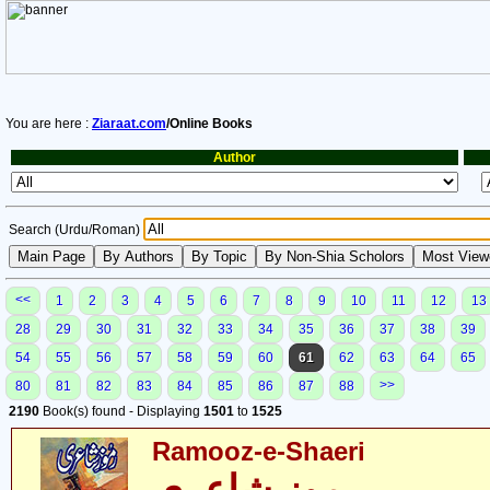
You are here :
Ziaraat.com
/Online Books
Author
Search (Urdu/Roman)
<<
1
2
3
4
5
6
7
8
9
10
11
12
13
28
29
30
31
32
33
34
35
36
37
38
39
54
55
56
57
58
59
60
61
62
63
64
65
>>
80
81
82
83
84
85
86
87
88
2190
Book(s) found - Displaying
1501
to
1525
Ramooz-e-Shaeri