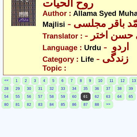
روح الحیات
Author :
Allama Syed Muh
- ّد باقر مجلسی
Majlisi
- حسن اختر
Translator :
- اردو
Language :
Urdu
- زندگی
Category :
Life
Topic :
<<
1
2
3
4
5
6
7
8
9
10
11
12
13
28
29
30
31
32
33
34
35
36
37
38
39
54
55
56
57
58
59
60
61
62
63
64
65
>>
80
81
82
83
84
85
86
87
88