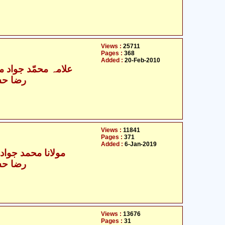
Views :
25711
Pages :
368
Added :
20-Feb-2010
علامہ محمّد جواد مغن
رضا حس
Views :
11841
Pages :
371
Added :
6-Jan-2019
مولانا محمد جواد م
رضا حس
Views :
13676
Pages :
31