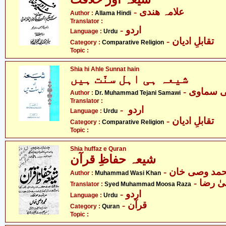
- علامہ ھندی
Author :
Allama Hindi
Translator :
- اردو
Language :
Urdu
- تقابلِ ادیان
Category :
Comparative Religion
Topic :
Shia hi Ahle Sunnat hain
شیعہ ہی اہل سنّت ہیں
- ی سماوی
Author :
Dr. Muhammad Tejani Samawi
Translator :
- اردو
Language :
Urdu
- تقابلِ ادیان
Category :
Comparative Religion
Topic :
Shia huffaz e Quran
شیعہ حفاظِ قرآن
- مد وصی خان
Author :
Muhammad Wasi Khan
-  رضا
Translator :
Syed Muhammad Moosa Raza
- اردو
Language :
Urdu
- قرآن
Category :
Quran
Topic :