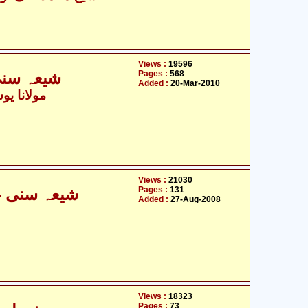
Views :
19596
Pages :
568
شیعہ سنی اختلافات اور صراط المستقیم
Added :
20-Mar-2010
- مولانا یوسف لدھیانوی
Views :
21030
Pages :
131
شیعہ سنی - مفاہمت کی ضرورت و اہمیت
Added :
27-Aug-2008
Views :
18323
Pages :
73