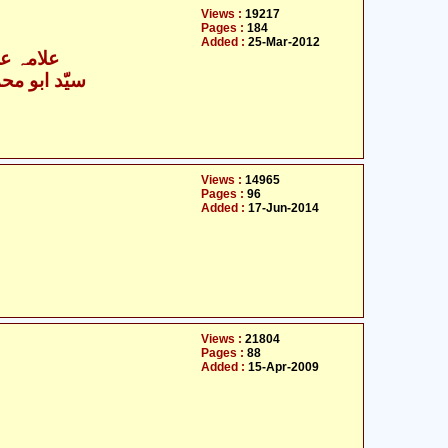
Views :
19217
Pages :
184
Added :
25-Mar-2012
علامہ عل
سیّد ابو محمّ
Views :
14965
Pages :
96
Added :
17-Jun-2014
Views :
21804
Pages :
88
Added :
15-Apr-2009