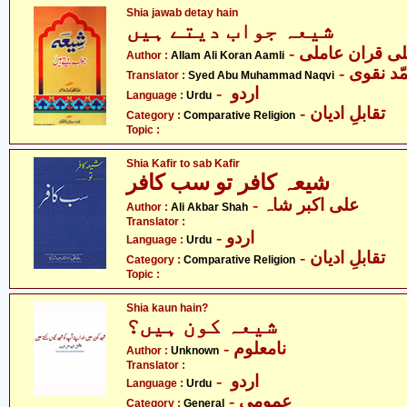
Shia jawab detay hain
شیعہ جواب دیتے ہیں
- ی قران عاملی
Author :
Allam Ali Koran Aamli
- د نقوی
Translator :
Syed Abu Muhammad Naqvi
- اردو
Language :
Urdu
- تقابلِ ادیان
Category :
Comparative Religion
Topic :
Shia Kafir to sab Kafir
شیعہ کافر تو سب کافر
- علی اکبر شاہ
Author :
Ali Akbar Shah
Translator :
- اردو
Language :
Urdu
- تقابلِ ادیان
Category :
Comparative Religion
Topic :
Shia kaun hain?
شیعہ کون ہیں؟
- نامعلوم
Author :
Unknown
Translator :
- اردو
Language :
Urdu
- عمومی
Category :
General