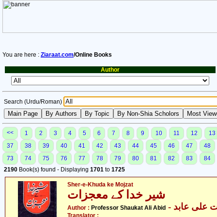
You are here :
Ziaraat.com
/Online Books
Author
Search (Urdu/Roman)
<<
1
2
3
4
5
6
7
8
9
10
11
12
13
37
38
39
40
41
42
43
44
45
46
47
48
73
74
75
76
77
78
79
80
81
82
83
84
2190
Book(s) found - Displaying
1701
to
1725
Sher-e-Khuda ke Mojzat
شیر خدا کے معجزات
- علی عابد
Author :
Professor Shaukat Ali Abid
Translator :