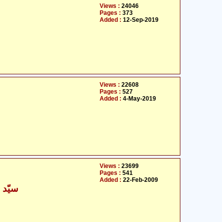
Views :
24046
Pages :
373
Added :
12-Sep-2019
Views :
22608
Pages :
527
Added :
4-May-2019
Views :
23699
Pages :
541
Added :
22-Feb-2009
سیّد 