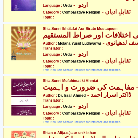
- اردو
Language :
Urdu
- تقابلِ ادیان
Category :
Comparative Religion
Topic :
Shia Sunni Ikhtilafat Aur Sirate Mustaqeem
Author :
Molana Yusuf Ludhyanwi
Translator :
- اردو
Language :
Urdu
- تقابلِ ادیان
Category :
Comparative Religion
Topic :
From Non-Shia Scholor. Included for reference and research.
Shia Sunni Mufahimat ki Ahmiat
- ڈاکٹر اسرار احمد
Author :
Dr. Israr Ahmed
Translator :
- اردو
Language :
Urdu
- تقابلِ ادیان
Category :
Comparative Religion
Topic :
From Non-Shia Scholor. Included for reference and research.
Shian-e-Ali(a.s.) aur un ki shan