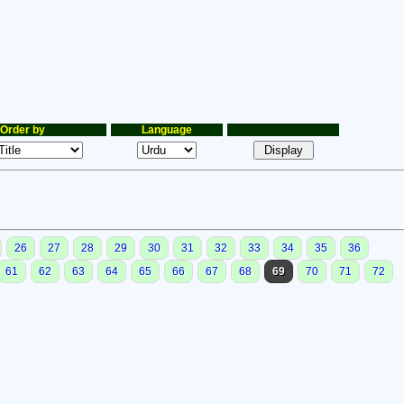
Order by
Language
26
27
28
29
30
31
32
33
34
35
36
61
62
63
64
65
66
67
68
69
70
71
72