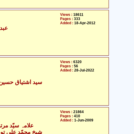
Views :
18611
Pages :
333
Added :
18-Apr-2012
عبدا
Views :
6320
Pages :
56
Added :
28-Jul-2022
سید اشتیاق حسین 
Views :
21864
Pages :
410
Added :
1-Jun-2009
علامہ سیّد مرت
- شیخ محمّد علی توحیدی