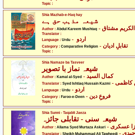
Topic :
Shia Mazhab-e-Haq hay
شیعہ مذہب حق ہے
- لکریم مشتاق
Author :
Abdul Kareem Mushtaq
Translator :
- اردو
Language :
Urdu
- تقابلِ ادیان
Category :
Comparative Religion
Topic :
Shia Namaze ba Tasveer
شیعہ نماز با تصویر
- کمال السید
Author :
Kamal al-Syed
- کاظمی
Translator :
Syed Ishtiaq Hussain Kazmi
- اردو
Language :
Urdu
- فروعِ دین
Category :
Faroo-e-Deen
Topic :
Shia Sunni - Taqabli Jaeza
شیعہ سنی - تقابلی جائزہ
- زا عسکری
Author :
Allama Syed Murtaza Askari
Translator :
Sheikh Muhammad Ali Tawheedi