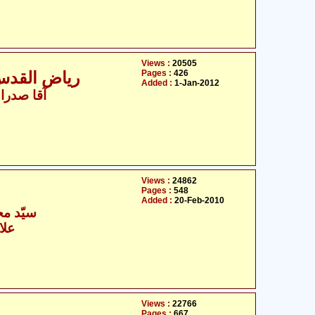
Views :
20505
Pages :
426
ریاض القدس - حصّہ 2 -
Added :
1-Jan-2012
- آقا صدرالدین قازوینی
Views :
24862
Pages :
548
Added :
20-Feb-2010
سیّد محم
علا
Views :
22766
Pages :
667