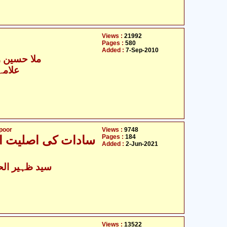
Views :
21992
Pages :
580
Added :
7-Sep-2010
ملا حسین و
علامہ
tpoor
Views :
9748
Pages :
184
سادات کی اصلیت او
Added :
2-Jun-2021
سید ظہیر الح
Views :
13522