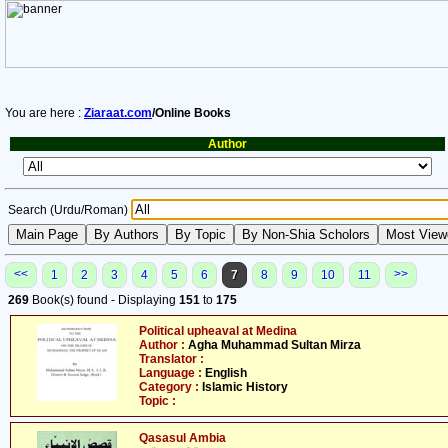
You are here :
Ziaraat.com
/Online Books
Author
Search (Urdu/Roman)
<<
>>
1
2
3
4
5
6
7
8
9
10
11
269
Book(s) found - Displaying
151
to
175
Political upheaval at Medina
Author :
Agha Muhammad Sultan Mirza
Translator :
Language :
English
Category :
Islamic History
Topic :
Qasasul Ambia