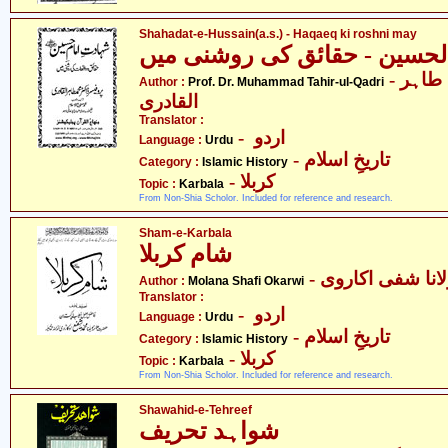
Shahadat-e-Hussain(a.s.) - Haqaeq ki roshni may
حسین - حقائق کی روشنی میں
- پروفیسر ڈاکٹر محمّد طاہر
Author :
Prof. Dr. Muhammad Tahir-ul-Qadri
القادری
Translator :
- اردو
Language :
Urdu
- تاریخِ اسلام
Category :
Islamic History
- کربلا
Topic :
Karbala
From Non-Shia Scholor. Included for reference and research.
Sham-e-Karbala
شام کربلا
- انا شفی اکاروی
Author :
Molana Shafi Okarwi
Translator :
- اردو
Language :
Urdu
- تاریخِ اسلام
Category :
Islamic History
- کربلا
Topic :
Karbala
From Non-Shia Scholor. Included for reference and research.
Shawahid-e-Tehreef
شواہد تحریف