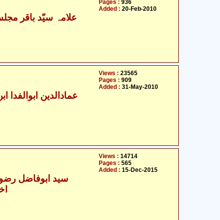
Pages :
936
Added :
20-Feb-2010
- علامہ سیّد باقر مجلسی
Views :
23565
Pages :
909
Added :
31-May-2010
عمادالدین ابوالفدا ابن 
Views :
14714
Pages :
565
Added :
15-Dec-2015
سید ابوفاضل رضوی 
اخ