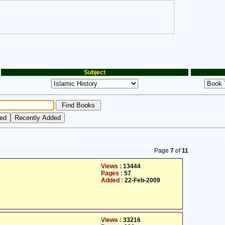
Subject
Page
7
of
11
Views :
13444
Pages :
57
Added :
22-Feb-2009
Views :
33216