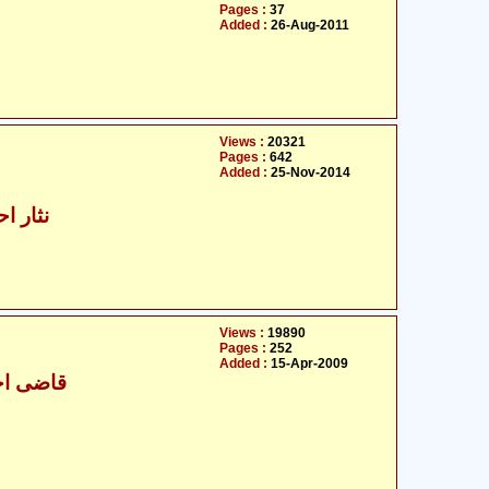
Pages :
37
Added :
26-Aug-2011
Views :
20321
Pages :
642
Added :
25-Nov-2014
نثار اح
Views :
19890
Pages :
252
Added :
15-Apr-2009
قاضی احت