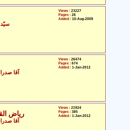
Views :
23227
Pages :
26
Added :
10-Aug-2009
سیّد 
Views :
26474
Pages :
674
Added :
1-Jan-2012
- آقا صدرالدین قازوینی
Views :
21924
Pages :
385
ریاض القدس - ح
Added :
1-Jan-2012
- آقا صدرالدین قازوینی