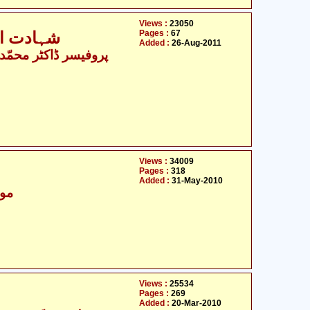
Views :
23050
Pages :
67
شہادت ال
Added :
26-Aug-2011
Views :
34009
Pages :
318
Added :
31-May-2010
مول
Views :
25534
Pages :
269
Added :
20-Mar-2010