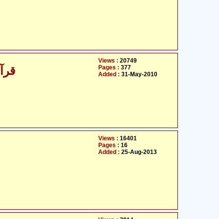
Views :
20749
Pages :
377
قرآن کریم کے بارے میں دیگر حقائق
Added :
31-May-2010
Views :
16401
Pages :
16
Added :
25-Aug-2013