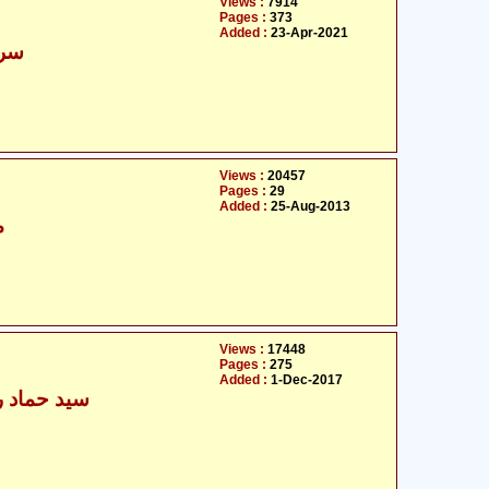
Views :
7914
Pages :
373
Added :
23-Apr-2021
سرک
Views :
20457
Pages :
29
Added :
25-Aug-2013
م
Views :
17448
Pages :
275
Added :
1-Dec-2017
سید حماد رض