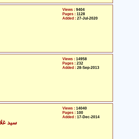
Views :
9404
Pages :
1128
Added :
27-Jul-2020
Views :
14958
Pages :
232
Added :
28-Sep-2013
Views :
14040
Pages :
100
Added :
17-Dec-2014
سید غلام