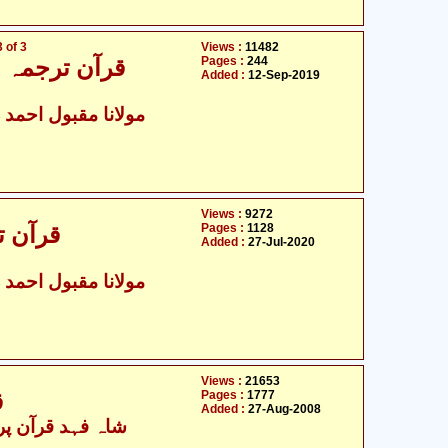
 of 3
Views :
11482
Pages :
244
قرآن ترجمہ و ت
Added :
12-Sep-2019
مولانا مقبول احمد د
Views :
9272
Pages :
1128
قرآن ت
Added :
27-Jul-2020
مولانا مقبول احمد د
Views :
21653
Pages :
1777
قرآن - اردو ٹرانسلیشن کے ساتھ
Added :
27-Aug-2008