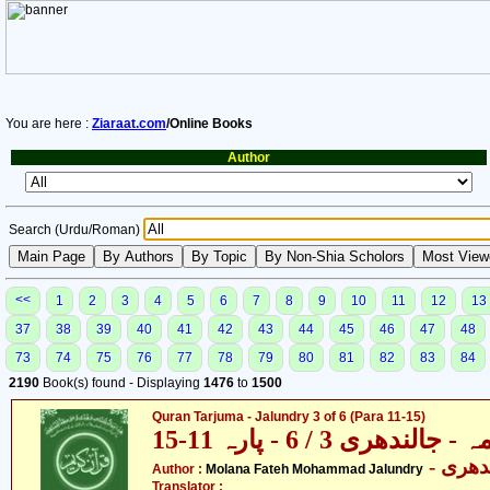
You are here :
Ziaraat.com
/Online Books
Author
Search (Urdu/Roman)
<<
1
2
3
4
5
6
7
8
9
10
11
12
13
37
38
39
40
41
42
43
44
45
46
47
48
73
74
75
76
77
78
79
80
81
82
83
84
2190
Book(s) found - Displaying
1476
to
1500
Quran Tarjuma - Jalundry 3 of 6 (Para 11-15)
ندھری 3 / 6 - پارہ 11-15
- دھری
Author :
Molana Fateh Mohammad Jalundry
Translator :