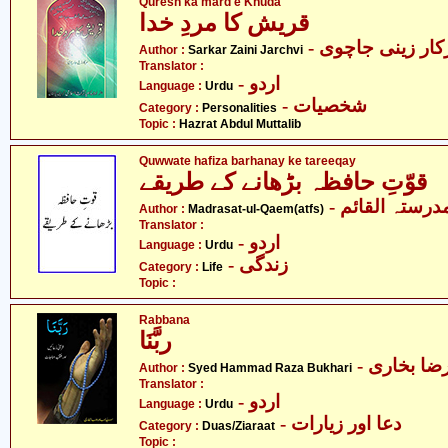
Quresh ka mard e Khuda
قریش کا مردِ خدا
- ار زینی جاچوی
Author :
Sarkar Zaini Jarchvi
Translator :
- اردو
Language :
Urdu
- شخصیات
Category :
Personalities
Topic :
Hazrat Abdul Muttalib
Quwwate hafiza barhanay ke tareeqay
قوّتِ حافظہ بڑھانے کے طریقے
- درستہ القائم
Author :
Madrasat-ul-Qaem(atfs)
Translator :
- اردو
Language :
Urdu
- زندگی
Category :
Life
Topic :
Rabbana
ربَّنَا
- ا بخاری
Author :
Syed Hammad Raza Bukhari
Translator :
- اردو
Language :
Urdu
- دعا اور زیارات
Category :
Duas/Ziaraat
Topic :