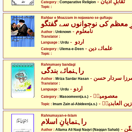
- تقابلِ ادیان
Category :
Comparative Religion
Topic :
Rahbar e Moazzam in nojawano se guftagu
ِ معظم کی نوجوانوں سے گفتگو
- نامعلوم
Author :
Unknown
Translator :
- اردو
Language :
Urdu
- علمائے دین
Category :
Ulema-e-Deen
Topic :
Rahnumaey bandagi
راہنمائے بندگی
- رزا سردار حسن
Author :
Mriza Sardar Hasan
Translator :
- اردو
Language :
Urdu
- معصومینؑ
Category :
Masoomeen(a.s.)
- ین العابدینؑ
Topic :
Imam Zain al-Abideen(a.s.)
Rahnumayan-e-Islam
راہنمایانِ اسلام
- علامہ علی نقی نقوی - نقّن
Author :
Allama Ali Naqi Naqvi (Naqqan Sahab)