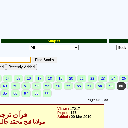
Subject
14
15
16
17
18
19
20
21
22
23
24
25
49
50
51
52
53
54
55
56
57
58
59
60
>>
85
86
87
88
Page
60
of
88
Views :
17217
Pages :
175
قرآن ترجمہ - جال
Added :
20-Mar-2010
مولانا فتح محمّد جالن