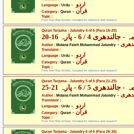
- اردو
Language :
Urdu
- قرآن
Category :
Quran
Topic :
From Non-Shia Scholor. Included for reference and research.
Quran Tarjuma - Jalundry 4 of 6 (Para 16-20)
ندھری 4 / 6 - پارہ 16-20
- دھری
Author :
Molana Fateh Mohammad Jalundry
Translator :
- اردو
Language :
Urdu
- قرآن
Category :
Quran
Topic :
From Non-Shia Scholor. Included for reference and research.
Quran Tarjuma - Jalundry 5 of 6 (Para 21-25)
ندھری 5 / 6 - پارہ 21-25
- دھری
Author :
Molana Fateh Mohammad Jalundry
Translator :
- اردو
Language :
Urdu
- قرآن
Category :
Quran
Topic :
From Non-Shia Scholor. Included for reference and research.
Quran Tarjuma - Jalundry 6 of 6 (Para 26-30)