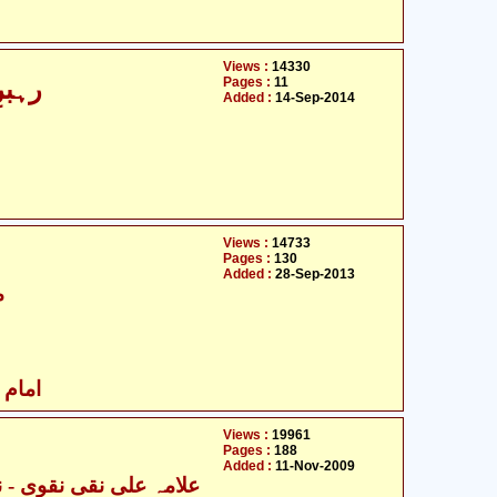
Views :
14330
Pages :
11
رہبر
Added :
14-Sep-2014
Views :
14733
Pages :
130
Added :
28-Sep-2013
م
امام ز
Views :
19961
Pages :
188
Added :
11-Nov-2009