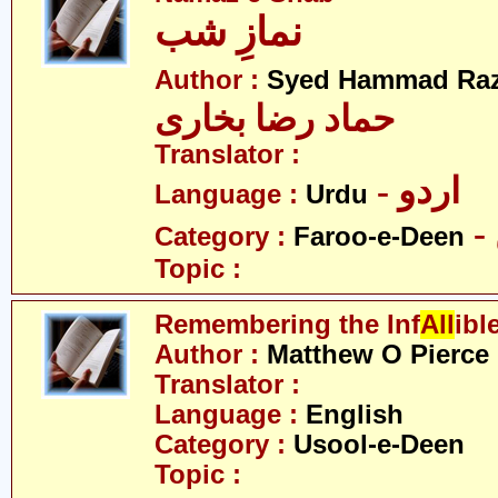
نمازِ شب
Author :
Syed Hammad Raz
حماد رضا بخاری
Translator :
- اردو
Language :
Urdu
Category :
Faroo-e-Deen
Topic :
Remembering the Inf
All
ibl
Author :
Matthew O Pierce
Translator :
Language :
English
Category :
Usool-e-Deen
Topic :