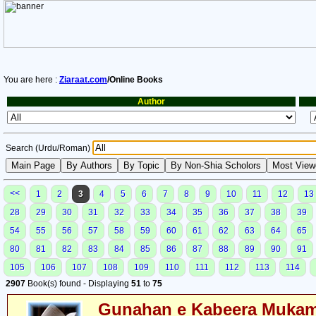
You are here :
Ziaraat.com
/Online Books
Author
Search (Urdu/Roman)
<<
1
2
3
4
5
6
7
8
9
10
11
12
13
28
29
30
31
32
33
34
35
36
37
38
39
54
55
56
57
58
59
60
61
62
63
64
65
80
81
82
83
84
85
86
87
88
89
90
91
105
106
107
108
109
110
111
112
113
114
2907
Book(s) found - Displaying
51
to
75
Gunahan e Kabeera Muka