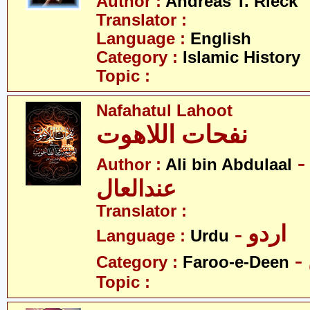
Author :
Andreas T. Rieck
Translator :
Language :
English
Category :
Islamic History
Topic :
Nafahatul Lahoot
نفحات اللاھوت
- لی بن
Author :
Ali bin Abdulaal
عندالعال
Translator :
- اردو
Language :
Urdu
Category :
Faroo-e-Deen
Topic :