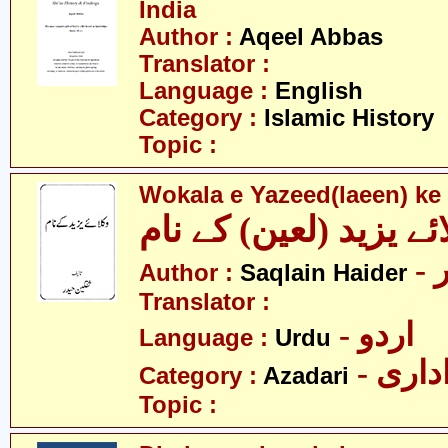
India
Author :
Aqeel Abbas
Translator :
Language :
English
Category :
Islamic History
Topic :
Wokala e Yazeed(laeen) k
ئے یزید (لعین) کے نام
-
Author :
Saqlain Haider
Translator :
- اردو
Language :
Urdu
- اری
Category :
Azadari
Topic :