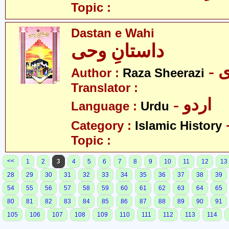
Topic :
Dastan e Wahi
داستانِ وحی
-
Author :
Raza Sheerazi
Translator :
- اردو
Language :
Urdu
Category :
Islamic History
Topic :
<<
1
2
3
4
5
6
7
8
9
10
11
12
13
28
29
30
31
32
33
34
35
36
37
38
39
54
55
56
57
58
59
60
61
62
63
64
65
80
81
82
83
84
85
86
87
88
89
90
91
105
106
107
108
109
110
111
112
113
114