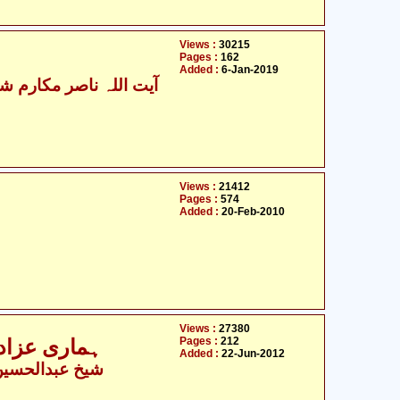
Views :
30215
Pages :
162
Added :
6-Jan-2019
آیت اللہ ناصر مکارم شیر
Views :
21412
Pages :
574
Added :
20-Feb-2010
Views :
27380
Pages :
212
ہماری عزادا
Added :
22-Jun-2012
شیخ عبدالحسین ا