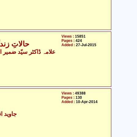
Views :
15851
Pages :
424
حالاتِ زندگ
Added :
27-Jul-2015
Views :
49388
Pages :
130
Added :
10-Apr-2014
جاوید اق