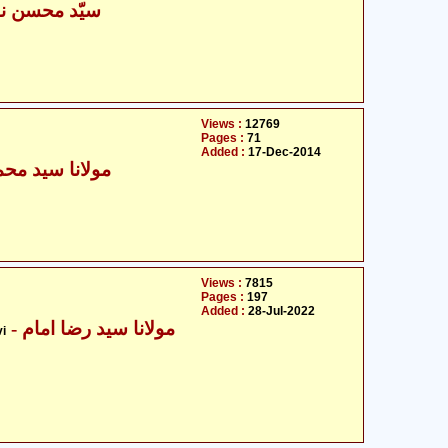
سیّد محسن نق
Views :
12769
Pages :
71
Added :
17-Dec-2014
مولانا سید محم
Views :
7815
Pages :
197
Added :
28-Jul-2022
- مولانا سید رضا امام
i