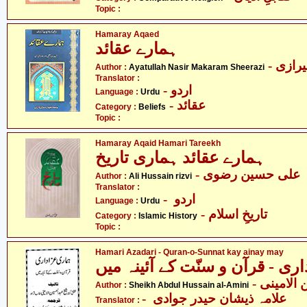
Topic :
Hamaray Aqaed
ہمارے عقائد
- ازی
Author :
Ayatullah Nasir Makaram Sheerazi
Translator :
- اردو
Language :
Urdu
- عقائد
Category :
Beliefs
Topic :
Hamaray Aqaid Hamari Tareekh
ہمارے عقائد ہماری تاریخ
- علی حسین رضوی
Author :
Ali Hussain rizvi
Translator :
- اردو
Language :
Urdu
- تاریخِ اسلام
Category :
Islamic History
Topic :
Hamari Azadari - Quran-o-Sunnat kay ainay may
ری - قرآن و سنّت کے آئینہ میں
- لامینی
Author :
Sheikh Abdul Hussain al-Amini
- علامہ ذیشان حیدر جوادی
Translator :