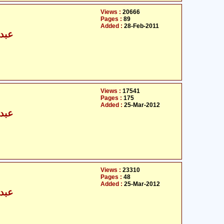
Views :
20666
Pages :
89
Added :
28-Feb-2011
عبدا
Views :
17541
Pages :
175
Added :
25-Mar-2012
عبدا
Views :
23310
Pages :
48
Added :
25-Mar-2012
عبدا