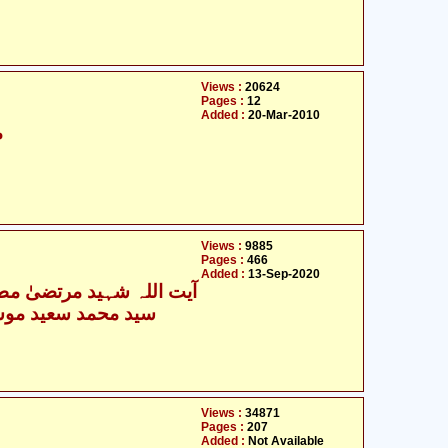
Views :
20624
Pages :
12
Added :
20-Mar-2010
م
Views :
9885
Pages :
466
Added :
13-Sep-2020
آیت اللہ شہید مرتضیٰ مطہ
سید محمد سعید موسو
Views :
34871
Pages :
207
Added :
Not Available