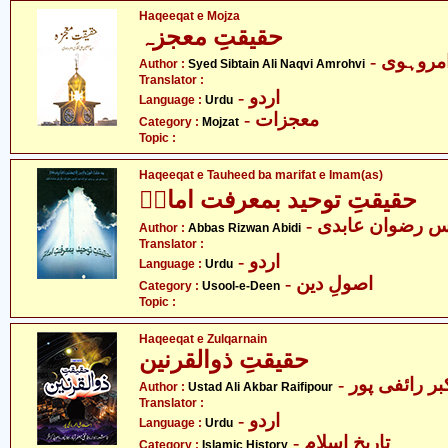
Haqeeqat e Mojza
حقیقتِ معجزہ
- روہوی
Author :
Syed Sibtain Ali Naqvi Amrohvi
Translator :
- اردو
Language :
Urdu
- معجزات
Category :
Mojzat
Topic :
Haqeeqat e Tauheed ba marifat e Imam(as)
حقیقتِ توحید بمعرفت امامؑ
- س رضوان عابدی
Author :
Abbas Rizwan Abidi
Translator :
- اردو
Language :
Urdu
- اصولِ دین
Category :
Usool-e-Deen
Topic :
Haqeeqat e Zulqarnain
حقیقتِ ذوالقرنین
- ر رائفی پور
Author :
Ustad Ali Akbar Raifipour
Translator :
- اردو
Language :
Urdu
- تاریخِ اسلام
Category :
Islamic History