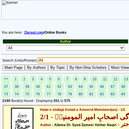
You are here :
Ziaraat.com
/Online Books
Author
Search (Urdu/Roman)
<<
1
2
3
4
5
6
7
8
9
10
11
12
13
37
38
39
40
41
42
43
44
45
46
47
48
73
74
75
76
77
78
79
80
81
82
83
84
2190
Book(s) found - Displaying
551
to
575
Halat e zindagi Ashab e Ameerul Momineen(as) - 1/2
ی اصحابِ امیر المومنینؑ - 2/1
- علامہ ڈاکٹر سیّد ضمیر اختر
Author :
Allama Dr. Syed Zameer Akhtar Naqvi