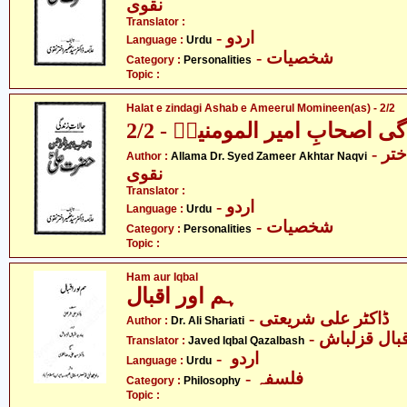
نقوی
Translator :
- اردو
Language :
Urdu
- شخصیات
Category :
Personalities
Topic :
Halat e zindagi Ashab e Ameerul Momineen(as) - 2/2
ی اصحابِ امیر المومنینؑ - 2/2
- علامہ ڈاکٹر سیّد ضمیر اختر
Author :
Allama Dr. Syed Zameer Akhtar Naqvi
نقوی
Translator :
- اردو
Language :
Urdu
- شخصیات
Category :
Personalities
Topic :
Ham aur Iqbal
ہم اور اقبال
- ڈاکٹر علی شریعتی
Author :
Dr. Ali Shariati
- بال قزلباش
Translator :
Javed Iqbal Qazalbash
- اردو
Language :
Urdu
- فلسفہ
Category :
Philosophy
Topic :