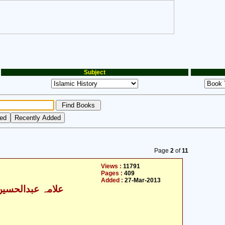
Subject
Page
2
of
11
Views :
11791
Pages :
409
Added :
27-Mar-2013
علامہ عبدالحسین ا