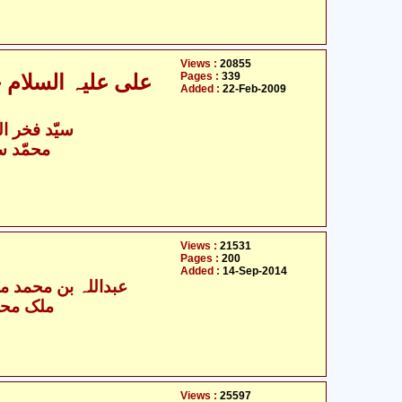
Views :
20855
Pages :
339
علی علیہ السلام 
Added :
22-Feb-2009
سیّد فخر ال
- محمّد سلیم علوی
Views :
21531
Pages :
200
Added :
14-Sep-2014
عبداللہ بن محمد مس
ملک محم
Views :
25597