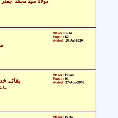
مولانا سیّد محمّد جعفر زی
Views :
8634
Pages :
52
Added :
18-Jul-2020
سی
Views :
19140
Pages :
91
بقائے خدا سے بقائے شبّیر علیہ السلام تک
Added :
27-Aug-2008
ہاشم
Views :
10157