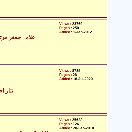
Views :
23769
Pages :
250
ا
Added :
1-Jan-2012
- علامہ جعفر مرتضیٰ عاملی
Views :
8785
Pages :
28
Added :
18-Jul-2020
نثار اح
Views :
25628
Pages :
126
Added :
20-Feb-2010