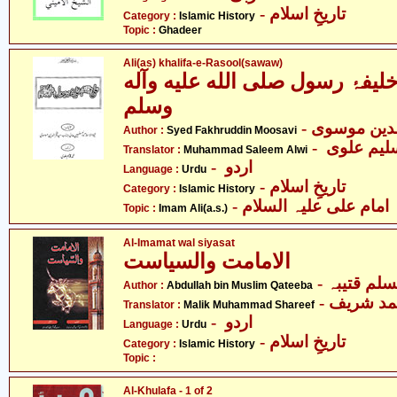
- تاریخِ اسلام
Category :
Islamic History
Topic :
Ghadeer
Ali(as) khalifa-e-Rasool(sawaw)
خلیفۂ رسول صلى الله عليه وآله
وسلم
- دین موسوی
Author :
Syed Fakhruddin Moosavi
Translator :
Muhammad Saleem Alwi
- اردو
Language :
Urdu
- تاریخِ اسلام
Category :
Islamic History
- امام علی علیہ السلام
Topic :
Imam Ali(a.s.)
Al-Imamat wal siyasat
الامامت والسیاست
- لم قتیبہ
Author :
Abdullah bin Muslim Qateeba
- د شریف
Translator :
Malik Muhammad Shareef
- اردو
Language :
Urdu
- تاریخِ اسلام
Category :
Islamic History
Topic :
Al-Khulafa - 1 of 2