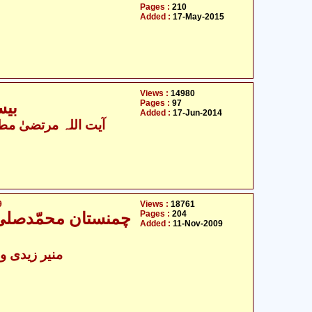
Pages :
210
Added :
17-May-2015
Views :
14980
Pages :
97
بیس
Added :
17-Jun-2014
آیت اللہ مرتضیٰ مطھ
9
Views :
18761
Pages :
204
چمنستان محمّدصلی -
Added :
11-Nov-2009
منیر زیدی و