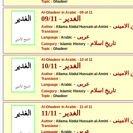
Topic :
Ghadeer
Al-Ghadeer in Arabic - 09 of 11
09/11 - الغدیر
- لامینی
Author :
Allama Abdul Hussain al-Amini
Translator :
- عربی
Language :
Arabic
- تاریخِ اسلام
Category :
Islamic History
Topic :
Ghadeer
Al-Ghadeer in Arabic - 10 of 11
10/11 - الغدیر
- لامینی
Author :
Allama Abdul Hussain al-Amini
Translator :
- عربی
Language :
Arabic
- تاریخِ اسلام
Category :
Islamic History
Topic :
Ghadeer
Al-Ghadeer in Arabic - 11 of 11
11/11 - الغدیر
- لامینی
Author :
Allama Abdul Hussain al-Amini
Translator :
- عربی
Language :
Arabic