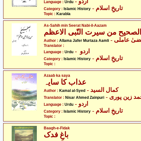
- اردو
Language :
Urdu
- تاریخِ اسلام
Category :
Islamic History
Topic :
Karabla
As-Sahih min Seerat Nabi-il-Aazam
لصحیح من سیرت النّبی الاعظم
Author :
Allama Jafer Murtaza Aamli
Translator :
- اردو
Language :
Urdu
- تاریخِ اسلام
Category :
Islamic History
Topic :
Azaab ka saya
عذاب کا سایہ
- کمال السید
Author :
Kamal al-Syed
- مد زین پوری
Translator :
Nisar Ahmed Zainpuri
- اردو
Language :
Urdu
- تاریخِ اسلام
Category :
Islamic History
Topic :
Baagh-e-Fidak
باغِ فدک