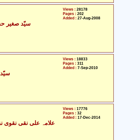
Views :
28178
Pages :
202
Added :
27-Aug-2008
سیّد صغیر حس
Views :
18833
Pages :
311
Added :
7-Sep-2010
سیّد
Views :
17776
Pages :
32
Added :
17-Dec-2014