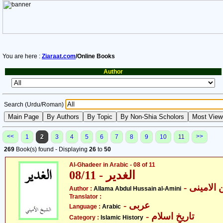
You are here :
Ziaraat.com
/Online Books
Author
Search (Urdu/Roman)
<<
>>
1
2
3
4
5
6
7
8
9
10
11
269
Book(s) found - Displaying
26
to
50
Al-Ghadeer in Arabic - 08 of 11
08/11 - الغدیر
- لامینی
Author :
Allama Abdul Hussain al-Amini
Translator :
- عربی
Language :
Arabic
- تاریخِ اسلام
Category :
Islamic History