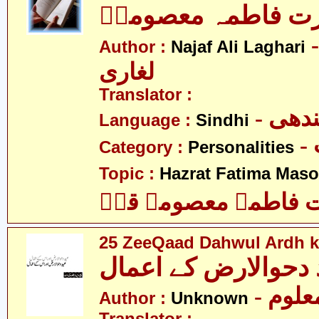
رت فاطمہ معصومہؑ
-  علی
Author :
Najaf Ali Laghari
لغاری
Translator :
- ھی
Language :
Sindhi
Category :
Personalities
Topic :
Hazrat Fatima Mas
فاطمہ معصومہ قمؑ
25 ZeeQaad Dahwul Ardh k
دحوالارض کے اعمال
- علوم
Author :
Unknown