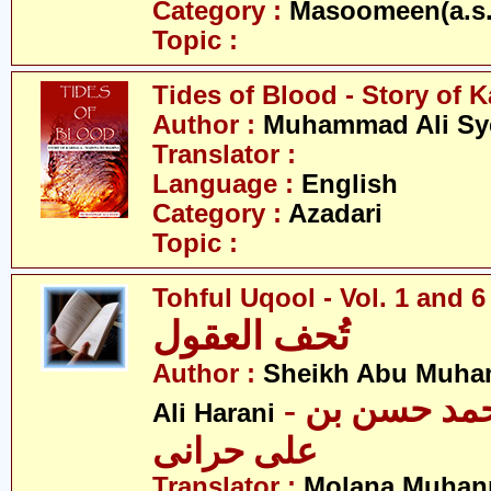
Category :
Masoomeen(a.s.
Topic :
Tides of Blood - Story of K
Author :
Muhammad Ali Sy
Translator :
Language :
English
Category :
Azadari
Topic :
Tohful Uqool - Vol. 1 and 6
تُحف العقول
Author :
Sheikh Abu Muha
- شیخ ابو محمد حسن بن
Ali Harani
علی حرانی
Translator :
Molana Muhan