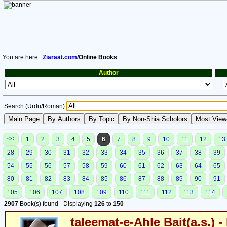
You are here :
Ziaraat.com
/Online Books
Author
Search (Urdu/Roman)
<<
1
2
3
4
5
6
7
8
9
10
11
12
13
28
29
30
31
32
33
34
35
36
37
38
39
54
55
56
57
58
59
60
61
62
63
64
65
80
81
82
83
84
85
86
87
88
89
90
91
105
106
107
108
109
110
111
112
113
114
2907
Book(s) found - Displaying
126
to
150
taleemat-e-Ahle Bait(a.s.) -