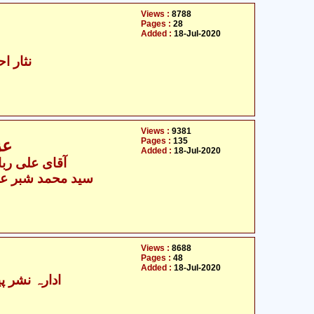
Views :
8788
Pages :
28
Added :
18-Jul-2020
نثار اح
Views :
9381
Pages :
135
عز
Added :
18-Jul-2020
آقای علی ربان
سید محمد شبر عبا
Views :
8688
Pages :
48
Added :
18-Jul-2020
ادارہ نشر پیغ