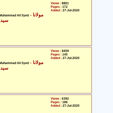
Views :
8801
Pages :
172
Added :
27-Jul-2020
- مولانا
 Muhammad Ali Syed
سید 
Views :
8459
Pages :
145
Added :
27-Jul-2020
- مولانا
 Muhammad Ali Syed
سید 
Views :
6392
Pages :
186
Added :
27-Jul-2020