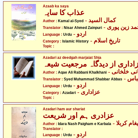
Azaab ka saya
عذاب کا سایہ
- کمال السید
Author :
Kamal al-Syed
- مد زین پوری
Translator :
Nisar Ahmed Zainpuri
- اردو
Language :
Urdu
- تاریخِ اسلام
Category :
Islamic History
Topic :
Azadari az deedgah marjaiat Shia
اداری از دیدگاہ مرجعیت شیعہ
- ی خلخانی
Author :
Aqae Ali Rabbani Khalkhani
- س
Translator :
Syed Muhammad Shabbar Abbas
- اردو
Language :
Urdu
- عزاداری
Category :
Azadari
Topic :
Azadari ham aur shariat
عزادری ہم اور شریعت
- ام کربلا
Author :
Idara Nash Paigham e Karbala
Translator :
- اردو
Language :
Urdu