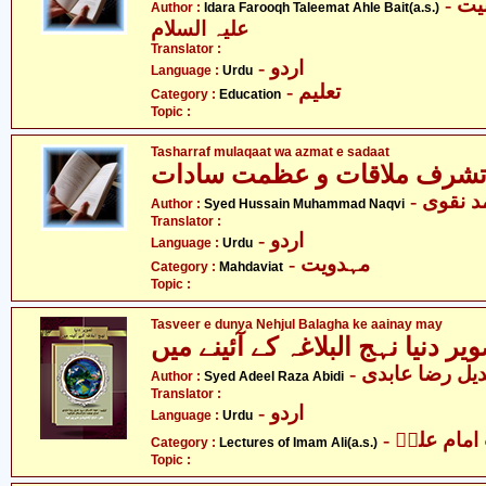
- ادارہ فروغ تعلیمات اہلبیت
Author :
Idara Farooqh Taleemat Ahle Bait(a.s.)
علیہ السلام
Translator :
- اردو
Language :
Urdu
- تعلیم
Category :
Education
Topic :
Tasharraf mulaqaat wa azmat e sadaat
شرف ملاقات و عظمت سادات
- نقوی
Author :
Syed Hussain Muhammad Naqvi
Translator :
- اردو
Language :
Urdu
- مہدویت
Category :
Mahdaviat
Topic :
Tasveer e dunya Nehjul Balagha ke aainay may
یر دنیا نہج البلاغہ کے آئینے میں
- ل رضا عابدی
Author :
Syed Adeel Raza Abidi
Translator :
- اردو
Language :
Urdu
- مام علیؑ
Category :
Lectures of Imam Ali(a.s.)
Topic :