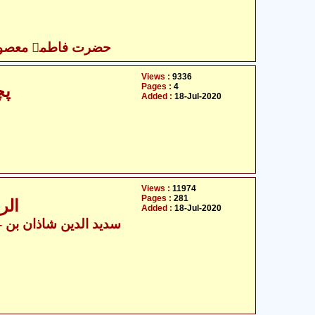
حضرت فاطمہ معصومہ
Views :
9336
Pages :
4
پچ
Added :
18-Jul-2020
Views :
11974
Pages :
281
الر
Added :
18-Jul-2020
سدید الدین 