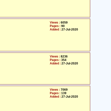
Views :
6059
Pages :
90
Added :
27-Jul-2020
Views :
8236
Pages :
354
Added :
27-Jul-2020
Views :
7069
Pages :
139
Added :
27-Jul-2020