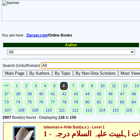
You are here :
Ziaraat.com
/Online Books
Author
Search (Urdu/Roman)
<<
1
2
3
4
5
6
7
8
9
10
11
12
13
37
38
39
40
41
42
43
44
45
46
47
48
73
74
75
76
77
78
79
80
81
82
83
84
107
108
109
110
111
112
113
114
115
116
2907
Book(s) found - Displaying
126
to
150
taleemat-e-Ahle Bait(a.s.) - Level 1
ت اہلبیت علیہ السلام درجہ - 1