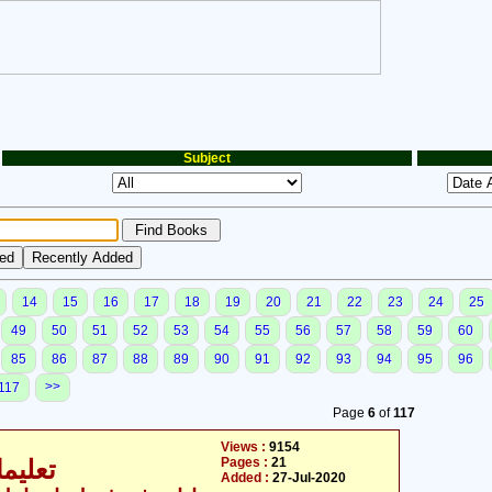
Subject
14
15
16
17
18
19
20
21
22
23
24
25
49
50
51
52
53
54
55
56
57
58
59
60
85
86
87
88
89
90
91
92
93
94
95
96
>>
117
Page
6
of
117
Views :
9154
Pages :
21
تعلیما
Added :
27-Jul-2020