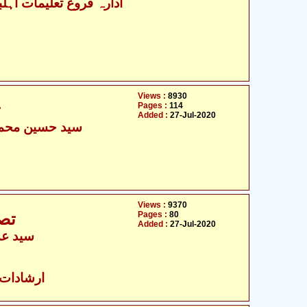
Views :
8930
Pages :
114
ت
Added :
27-Jul-2020
سید حسین محمد 
Views :
9370
Pages :
80
تصو
Added :
27-Jul-2020
سید عدی
ارشادات ا