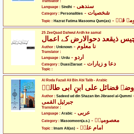
Translator :
- سندھی
Language :
Sindhi
- شخصیات
Category :
Personalities
-  قمؑ
Topic :
Hazrat Fatima Masooma Qum(as)
25 ZeeQaad Dahwul Ardh ke aamal
یس ذیقعد دحوالارض کے اعمال
- نا معلوم
Author :
Unknown
Translator :
- اردو
Language :
Urdu
- دعا و زیارات
Category :
Duas/Ziaraat
Topic :
Al Roda Fazail Ali Bin Abi Talib - Arabic
وضہ فضائل علی ابنِ ابی طالبؑ
- شاذان بن
Author :
Sadeed ud din Shazan ibn Jibraeel al-Qummi
جبرئیل القمی
Translator :
- عربی
Language :
Arabic
- معصومینؑ
Category :
Masoomeen(a.s.)
- امام علیؑ
Topic :
Imam Ali(as)