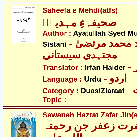
Saheefa e Mehdi(atfs)
صحیفہءِ مہدیہؑ
Author :
Ayatullah Syed Mu
- آیت اللہ سید محمد مرتضیٰ
Sistani
مجتہدی سیستانی
Translator :
Irfan Haider
- اردو
Language :
Urdu
-
Category :
Duas/Ziaraat
Topic :
Sawaneh Hazrat Zafar Jin(a
رت زعفر جن رحمتہ