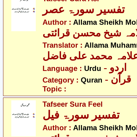
تفسیر سورۃ عصر
Author :
Allama Sheikh Moh
مہ شیخ محسن قرائتی
Translator :
Allama Muhamm
لامہ محمد علی فاضل
- اردو
Language :
Urdu
- قرآن
Category :
Quran
Topic :
Tafseer Sura Feel
تفسیر سورۃ فیل
Author :
Allama Sheikh Moh