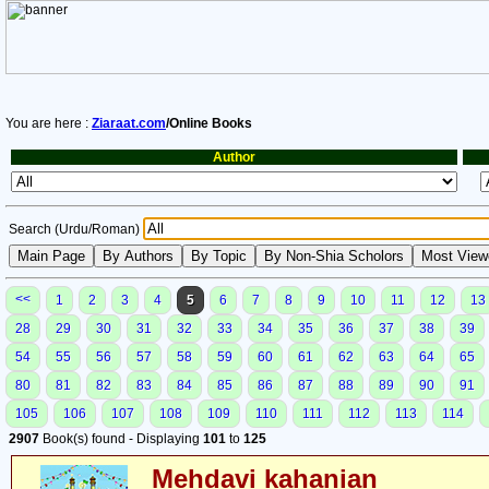
You are here :
Ziaraat.com
/Online Books
Author
Search (Urdu/Roman)
<<
1
2
3
4
5
6
7
8
9
10
11
12
13
28
29
30
31
32
33
34
35
36
37
38
39
54
55
56
57
58
59
60
61
62
63
64
65
80
81
82
83
84
85
86
87
88
89
90
91
105
106
107
108
109
110
111
112
113
114
2907
Book(s) found - Displaying
101
to
125
Mehdavi kahanian