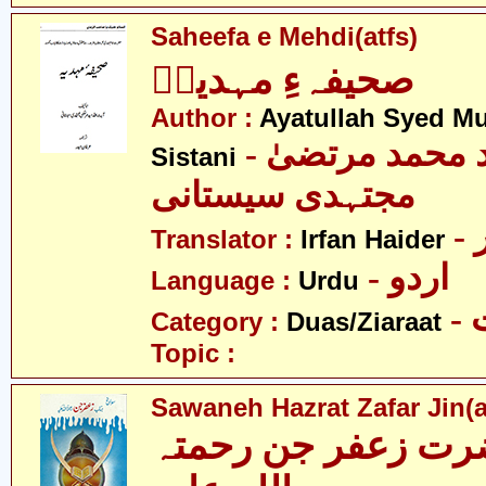
Saheefa e Mehdi(atfs)
صحیفہءِ مہدیہؑ
Author :
Ayatullah Syed Mu
- آیت اللہ سید محمد مرتضیٰ
Sistani
مجتہدی سیستانی
Translator :
Irfan Haider
- اردو
Language :
Urdu
-
Category :
Duas/Ziaraat
Topic :
Sawaneh Hazrat Zafar Jin(a
رت زعفر جن رحمتہ