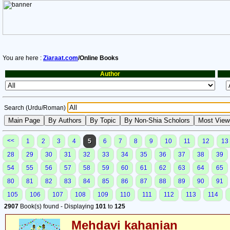
You are here :
Ziaraat.com
/Online Books
Author
Search (Urdu/Roman)
<<
1
2
3
4
5
6
7
8
9
10
11
12
13
28
29
30
31
32
33
34
35
36
37
38
39
54
55
56
57
58
59
60
61
62
63
64
65
80
81
82
83
84
85
86
87
88
89
90
91
105
106
107
108
109
110
111
112
113
114
2907
Book(s) found - Displaying
101
to
125
Mehdavi kahanian