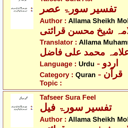
تفسیر سورۃ عصر
Author :
Allama Sheikh Moh
مہ شیخ محسن قرائتی
Translator :
Allama Muhamm
لامہ محمد علی فاضل
- اردو
Language :
Urdu
- قرآن
Category :
Quran
Topic :
Tafseer Sura Feel
تفسیر سورۃ فیل
Author :
Allama Sheikh Moh