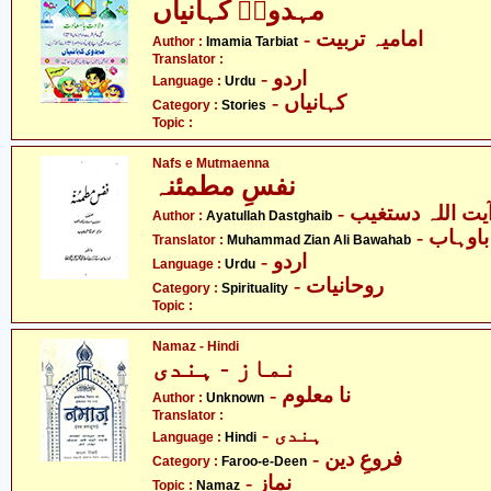
مہدویؑ کہانیاں
- امامیہ تربیت
Author :
Imamia Tarbiat
Translator :
- اردو
Language :
Urdu
- کہانیاں
Category :
Stories
Topic :
Nafs e Mutmaenna
نفسِ مطمئنہ
- یت اللہ دستغیب
Author :
Ayatullah Dastghaib
- وہاب
Translator :
Muhammad Zian Ali Bawahab
- اردو
Language :
Urdu
- روحانیات
Category :
Spirituality
Topic :
Namaz - Hindi
نماز - ہندی
- نا معلوم
Author :
Unknown
Translator :
- ہندی
Language :
Hindi
- فروعِ دین
Category :
Faroo-e-Deen
- نماز
Topic :
Namaz