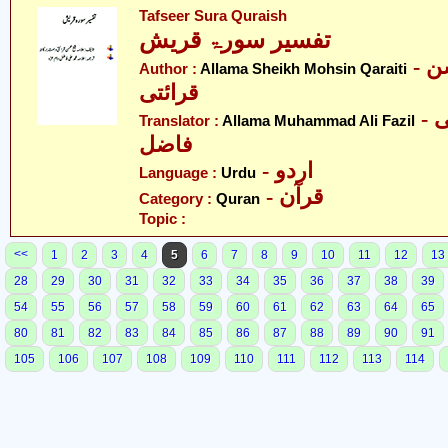
Tafseer Sura Quraish
تفسیر سورۃ قریش
- علامہ شیخ محسن
Author :
Allama Sheikh Mohsin Qaraiti
قرائتی
- علامہ محمد علی
Translator :
Allama Muhammad Ali Fazil
فاضل
- اردو
Language :
Urdu
- قرآن
Category :
Quran
Topic :
<<
1
2
3
4
5
6
7
8
9
10
11
12
13
28
29
30
31
32
33
34
35
36
37
38
39
54
55
56
57
58
59
60
61
62
63
64
65
80
81
82
83
84
85
86
87
88
89
90
91
105
106
107
108
109
110
111
112
113
114