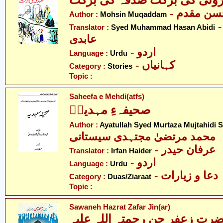
- ن مقدم
Author :
Mohsin Muqaddam
-  محمد حسن
Translator :
Syed Muhammad Hasan Abidi
عابدی
- اردو
Language :
Urdu
- کہانیاں
Category :
Stories
Topic :
Saheefa e Mehdi(atfs)
صحیفہءِ مہدیہؑ
Author :
Ayatullah Syed Murtaza Mujtahidi S
محمد مرتضیٰ مجتہدی سیستانی
- عرفان حیدر
Translator :
Irfan Haider
- اردو
Language :
Urdu
- دعا و زیارات
Category :
Duas/Ziaraat
Topic :
Sawaneh Hazrat Zafar Jin(ar)
رت زعفر جن رحمتہ اللہ علیہ