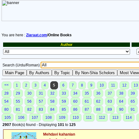
You are here :
Ziaraat.com
/Online Books
Author
Search (Urdu/Roman)
<<
1
2
3
4
5
6
7
8
9
10
11
12
13
28
29
30
31
32
33
34
35
36
37
38
39
54
55
56
57
58
59
60
61
62
63
64
65
80
81
82
83
84
85
86
87
88
89
90
91
105
106
107
108
109
110
111
112
113
114
2907
Book(s) found - Displaying
101
to
125
Mehdavi kahanian