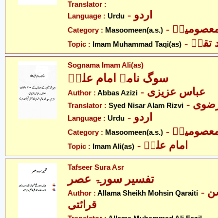
Translator :
- اردو
Language :
Urdu
- عصومینؑ
Category :
Masoomeen(a.s.)
- تقیؑ
Topic :
Imam Muhammad Taqi(as)
Sognama Imam Ali(as)
سوگ نامہ امام علیؑ
- عباس عزیزی
Author :
Abbas Azizi
- ضوی
Translator :
Syed Nisar Alam Rizvi
- اردو
Language :
Urdu
- عصومینؑ
Category :
Masoomeen(a.s.)
- امام علیؑ
Topic :
Imam Ali(as)
Tafseer Sura Asr
تفسیر سورۃ عصر
- علامہ شیخ محسن
Author :
Allama Sheikh Mohsin Qaraiti
قرائتی
- علامہ محمد علی