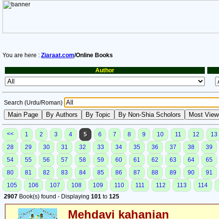
You are here :
Ziaraat.com
/Online Books
Author
Search (Urdu/Roman)
<<
1
2
3
4
5
6
7
8
9
10
11
12
13
28
29
30
31
32
33
34
35
36
37
38
39
54
55
56
57
58
59
60
61
62
63
64
65
80
81
82
83
84
85
86
87
88
89
90
91
105
106
107
108
109
110
111
112
113
114
2907
Book(s) found - Displaying
101
to
125
Mehdavi kahanian