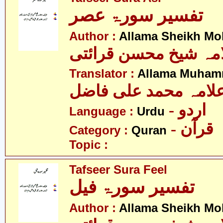
تفسیر سورۃ عصر
Author :
Allama Sheikh Moh
مہ شیخ محسن قرائتی
Translator :
Allama Muhamm
لامہ محمد علی فاضل
- اردو
Language :
Urdu
- قرآن
Category :
Quran
Topic :
Tafseer Sura Feel
تفسیر سورۃ فیل
Author :
Allama Sheikh Moh