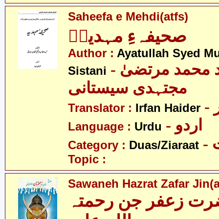
Saheefa e Mehdi(atfs)
صحیفہءِ مہدیہؑ
Author :
Ayatullah Syed Mu
- آیت اللہ سید محمد مرتضیٰ
Sistani
مجتہدی سیستانی
Translator :
Irfan Haider
- اردو
Language :
Urdu
-
Category :
Duas/Ziaraat
Topic :
Sawaneh Hazrat Zafar Jin(a
رت زعفر جن رحمتہ