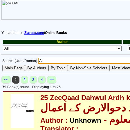
You are here :
Ziaraat.com
/Online Books
Author
Search (Urdu/Roman)
>>
<<
1
2
3
4
79
Book(s) found - Displaying
1
to
25
25 ZeeQaad Dahwul Ardh k
دحوالارض کے اعمال
- علوم
Author :
Unknown
Translator :