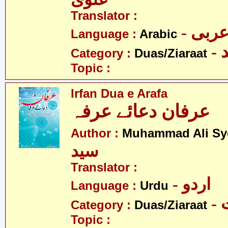
Translator :
- ربی
Language :
Arabic
-
Category :
Duas/Ziaraat
Topic :
Irfan Dua e Arafa
عرفان دعائے عرفہ
Author :
Muhammad Ali Sy
سید
Translator :
- اردو
Language :
Urdu
-
Category :
Duas/Ziaraat
Topic :