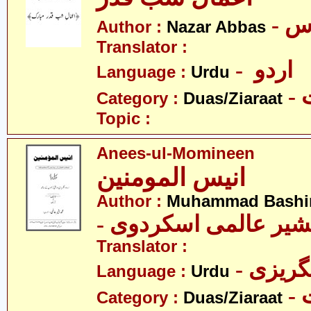
- س
Author :
Nazar Abbas
Translator :
- اردو
Language :
Urdu
-
Category :
Duas/Ziaraat
Topic :
Anees-ul-Momineen
انیس المومنین
Author :
Muhammad Bashir 
Translator :
- گریزی
Language :
Urdu
-
Category :
Duas/Ziaraat