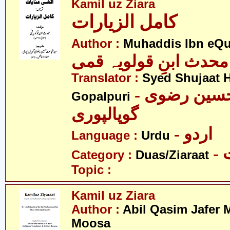
Kamil uz Ziara
کامل الزیارات
Author :
Muhaddis Ibn eQ
محدث ابنِ قولویہ قمی
Translator :
Syed Shujaat H
- سید شجاعت حسین رضوی
Gopalpuri
گوپالپوری
- اردو
Language :
Urdu
-
Category :
Duas/Ziaraat
Topic :
Kamil uz Ziara
Author :
Abil Qasim Jafer
Moosa