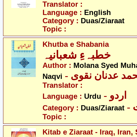
Translator :
Language :
English
Category :
Duas/Ziaraat
Topic :
Khutba e Shabania
خطبہءِ شعبانیہ
Author :
Molana Syed Mu
- مد عدنان نقوی
Naqvi
Translator :
- اردو
Language :
Urdu
-
Category :
Duas/Ziaraat
Topic :
Kitab e Ziaraat - Iraq, Iran