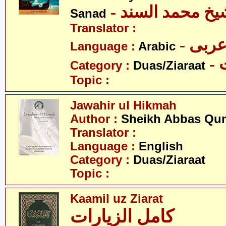
- یخ محمد السند
Sanad
Translator :
- ربی
Language :
Arabic
-
Category :
Duas/Ziaraat
Topic :
Jawahir ul Hikmah
Author :
Sheikh Abbas Qu
Translator :
Language :
English
Category :
Duas/Ziaraat
Topic :
Kaamil uz Ziarat
کامل الزیارات