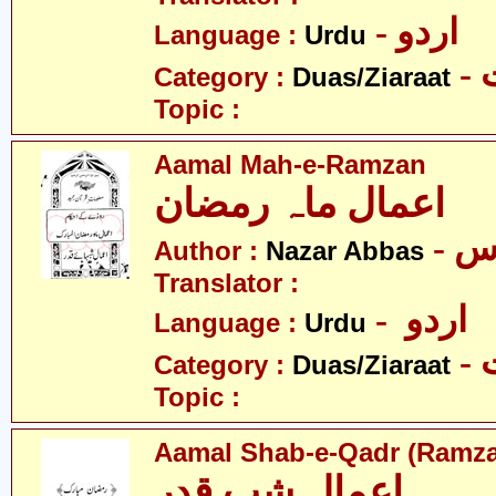
- اردو
Language :
Urdu
-
Category :
Duas/Ziaraat
Topic :
Aamal Mah-e-Ramzan
اعمال ماہ رمضان
- س
Author :
Nazar Abbas
Translator :
- اردو
Language :
Urdu
-
Category :
Duas/Ziaraat
Topic :
Aamal Shab-e-Qadr (Ramz
اعمال شب قدر