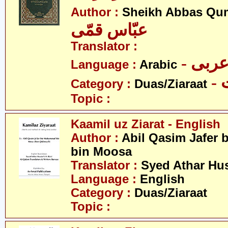
Author :
Sheikh Abbas Qu
عبّاس قمّی
Translator :
- ربی
Language :
Arabic
-
Category :
Duas/Ziaraat
Topic :
Kaamil uz Ziarat - English
Author :
Abil Qasim Jafer
bin Moosa
Translator :
Syed Athar Hu
Language :
English
Category :
Duas/Ziaraat
Topic :