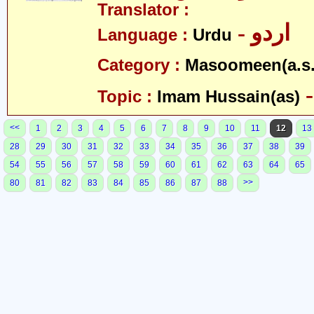
Translator :
- اردو
Language :
Urdu
Category :
Masoomeen(a.s.
Topic :
Imam Hussain(as)
<<
1
2
3
4
5
6
7
8
9
10
11
12
13
28
29
30
31
32
33
34
35
36
37
38
39
54
55
56
57
58
59
60
61
62
63
64
65
>>
80
81
82
83
84
85
86
87
88