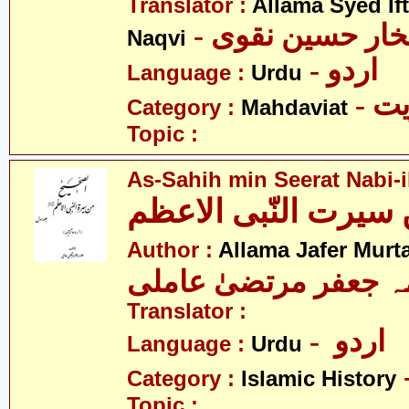
Translator :
Allama Syed If
- خار حسین نقوی
Naqvi
- اردو
Language :
Urdu
- 
Category :
Mahdaviat
Topic :
As-Sahih min Seerat Nabi-
سیرت النّبی الاعظم
Author :
Allama Jafer Murt
Translator :
- اردو
Language :
Urdu
Category :
Islamic History
Topic :