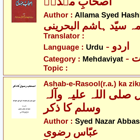
اصحابِ مہدیؑ
Author :
Allama Syed Hash
مہ سیّد ہاشم البحرینی
Translator :
- اردو
Language :
Urdu
-
Category :
Mehdaviyat
Topic :
Ashab-e-Rasool(r.a.) ka zik
لی اللہ علیہ وآلہ
وسلم کا ذکر
Author :
Syed Nazar Abbas
عبّاس رضوی