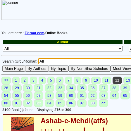
You are here :
Ziaraat.com
/Online Books
Author
Search (Urdu/Roman)
<<
1
2
3
4
5
6
7
8
9
10
11
12
13
28
29
30
31
32
33
34
35
36
37
38
39
54
55
56
57
58
59
60
61
62
63
64
65
>>
80
81
82
83
84
85
86
87
88
2190
Book(s) found - Displaying
276
to
300
Ashab-e-Mehdi(atfs)