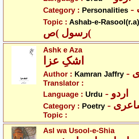
Category :
Personalities
Topic :
Ashab-e-Rasool(r.a
رسول )ص(
Ashk e Aza
اشکِ عزا
-
Author :
Kamran Jaffry
Translator :
- اردو
Language :
Urdu
- عری
Category :
Poetry
Topic :
Asl wa Usool-e-Shia