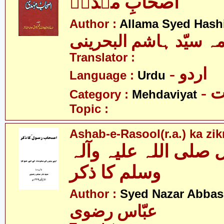
اصحابِ مہدیؑ
Author :
Allama Syed Hash
مہ سیّد ہاشم البحرینی
Translator :
- اردو
Language :
Urdu
-
Category :
Mehdaviyat
Topic :
Ashab-e-Rasool(r.a.) ka zik
لی اللہ علیہ وآلہ
وسلم کا ذکر
Author :
Syed Nazar Abbas
عبّاس رضوی