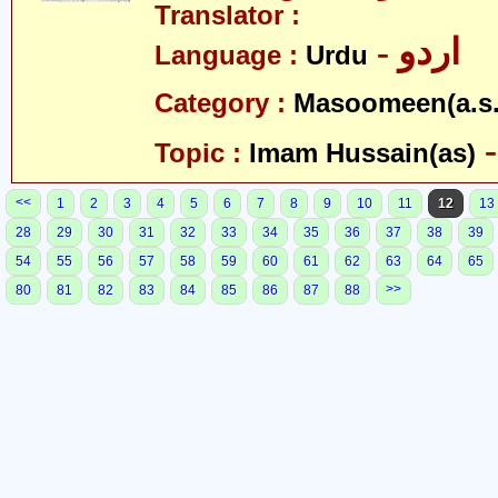
Translator :
- اردو
Language :
Urdu
Category :
Masoomeen(a.s.
Topic :
Imam Hussain(as)
<<
1
2
3
4
5
6
7
8
9
10
11
12
13
28
29
30
31
32
33
34
35
36
37
38
39
54
55
56
57
58
59
60
61
62
63
64
65
>>
80
81
82
83
84
85
86
87
88