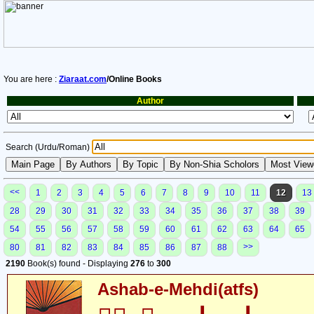
You are here :
Ziaraat.com
/Online Books
Author
Search (Urdu/Roman)
<<
1
2
3
4
5
6
7
8
9
10
11
12
13
28
29
30
31
32
33
34
35
36
37
38
39
54
55
56
57
58
59
60
61
62
63
64
65
>>
80
81
82
83
84
85
86
87
88
2190
Book(s) found - Displaying
276
to
300
Ashab-e-Mehdi(atfs)