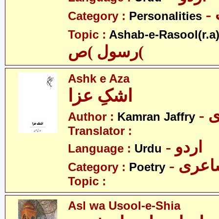
Category :
Personalities
Topic :
Ashab-e-Rasool(r.a
رسول )ص(
Ashk e Aza
اشکِ عزا
-
Author :
Kamran Jaffry
Translator :
- اردو
Language :
Urdu
- عری
Category :
Poetry
Topic :
Asl wa Usool-e-Shia