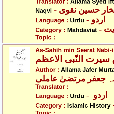
Translator :
Allama Syed If
- خار حسین نقوی
Naqvi
- اردو
Language :
Urdu
- 
Category :
Mahdaviat
Topic :
As-Sahih min Seerat Nabi-
سیرت النّبی الاعظم
Author :
Allama Jafer Murt
Translator :
- اردو
Language :
Urdu
Category :
Islamic History
Topic :