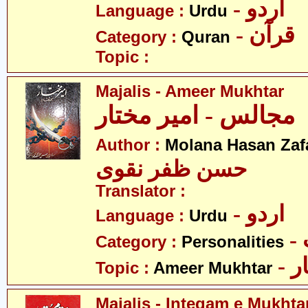
- اردو
Language :
Urdu
- قرآن
Category :
Quran
Topic :
Majalis - Ameer Mukhtar
مجالس - امیر مختار
Author :
Molana Hasan Zaf
حسن ظفر نقوی
Translator :
- اردو
Language :
Urdu
Category :
Personalities
- 
Topic :
Ameer Mukhtar
Majalis - Inteqam e Mukhta