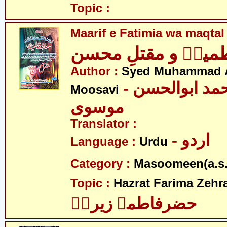
Topic :
Maarif e Fatimia wa maqta
طمیہؑ و مقتلِ محسن
Author :
Syed Muhammad 
- سید محمد ابوالحسن
Moosavi
موسوی
Translator :
- اردو
Language :
Urdu
Category :
Masoomeen(a.s.
Topic :
Hazrat Farima Zehra
حضرفاطمہ زیراؑ