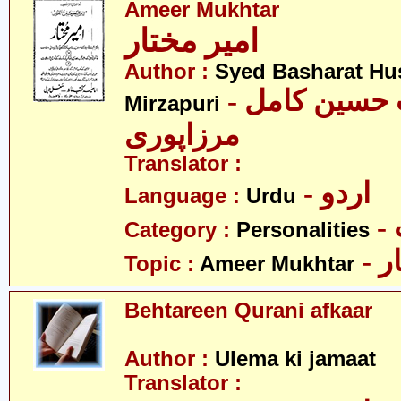
Ameer Mukhtar
امیر مختار
Author :
Syed Basharat Hu
- سید بشارت حسین کامل
Mirzapuri
مرزاپوری
Translator :
- اردو
Language :
Urdu
Category :
Personalities
- 
Topic :
Ameer Mukhtar
Behtareen Qurani afkaar
Author :
Ulema ki jamaat
Translator :