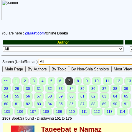
You are here :
Ziaraat.com
/Online Books
Author
Search (Urdu/Roman)
<<
1
2
3
4
5
6
7
8
9
10
11
12
13
28
29
30
31
32
33
34
35
36
37
38
39
54
55
56
57
58
59
60
61
62
63
64
65
80
81
82
83
84
85
86
87
88
89
90
91
105
106
107
108
109
110
111
112
113
114
2907
Book(s) found - Displaying
151
to
175
Taqeebat e Namaz