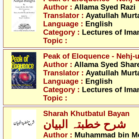
Author :
Allama Syed Razi
Translator :
Ayatullah Murt
Language :
English
Category :
Lectures of Imam
Topic :
Peak of Eloquence - Nehj-u
Author :
Allama Syed Share
Translator :
Ayatullah Murt
Language :
English
Category :
Lectures of Imam
Topic :
Sharah Khutbatul Bayan
شرح خطبتہ البیان
Author :
Muhammad bin M