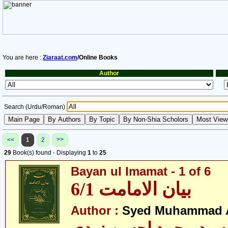
You are here :
Ziaraat.com
/Online Books
Author
Search (Urdu/Roman)
>>
<<
1
2
29
Book(s) found - Displaying
1
to
25
Bayan ul Imamat - 1 of 6
بیان الامامت 6/1
Author :
Syed Muhammad A