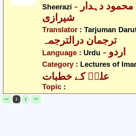
- محمد بن محمود دہدار
Sheerazi
شیرازی
Translator :
Tarjuman Daru
ترجمان درالترجمہ
- اردو
Language :
Urdu
Category :
Lectures of Imam
علیؑ کے خطبات
Topic :
>>
<<
1
2