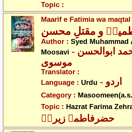
Topic :
Maarif e Fatimia wa maqta
طمیہؑ و مقتلِ محسن
Author :
Syed Muhammad 
- سید محمد ابوالحسن
Moosavi
موسوی
Translator :
- اردو
Language :
Urdu
Category :
Masoomeen(a.s.
Topic :
Hazrat Farima Zehra
حضرفاطمہ زیراؑ