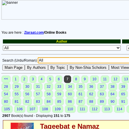
You are here :
Ziaraat.com
/Online Books
Author
Search (Urdu/Roman)
<<
1
2
3
4
5
6
7
8
9
10
11
12
13
28
29
30
31
32
33
34
35
36
37
38
39
54
55
56
57
58
59
60
61
62
63
64
65
80
81
82
83
84
85
86
87
88
89
90
91
105
106
107
108
109
110
111
112
113
114
2907
Book(s) found - Displaying
151
to
175
Taqeebat e Namaz