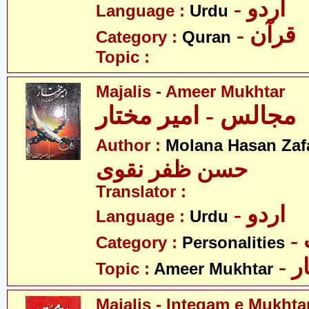
- اردو
Language :
Urdu
- قرآن
Category :
Quran
Topic :
Majalis - Ameer Mukhtar
مجالس - امیر مختار
Author :
Molana Hasan Zaf
حسن ظفر نقوی
Translator :
- اردو
Language :
Urdu
Category :
Personalities
- 
Topic :
Ameer Mukhtar
Majalis - Inteqam e Mukhta