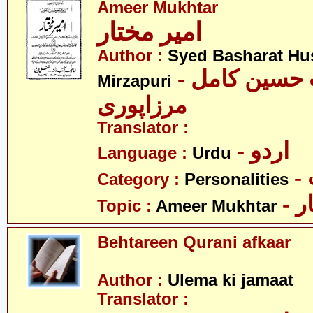
Ameer Mukhtar
امیر مختار
Author :
Syed Basharat Hu
- سید بشارت حسین کامل
Mirzapuri
مرزاپوری
Translator :
- اردو
Language :
Urdu
Category :
Personalities
- 
Topic :
Ameer Mukhtar
Behtareen Qurani afkaar
Author :
Ulema ki jamaat
Translator :