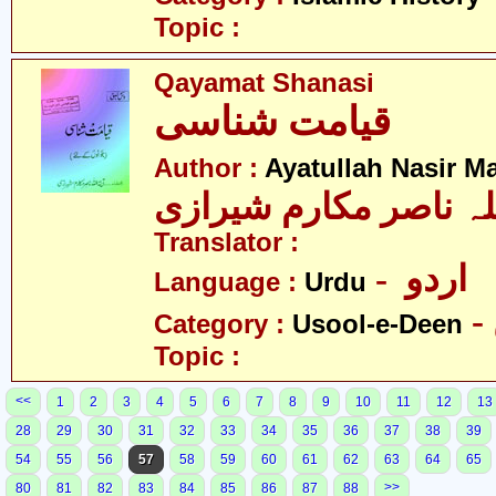
Topic :
Qayamat Shanasi
قیامت شناسی
Author :
Ayatullah Nasir M
لہ ناصر مکارم شیرازی
Translator :
- اردو
Language :
Urdu
Category :
Usool-e-Deen
Topic :
<<
1
2
3
4
5
6
7
8
9
10
11
12
13
28
29
30
31
32
33
34
35
36
37
38
39
54
55
56
57
58
59
60
61
62
63
64
65
>>
80
81
82
83
84
85
86
87
88