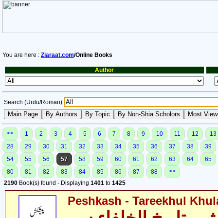
You are here :
Ziaraat.com
/Online Books
Author
Search (Urdu/Roman)
<<
1
2
3
4
5
6
7
8
9
10
11
12
13
28
29
30
31
32
33
34
35
36
37
38
39
54
55
56
57
58
59
60
61
62
63
64
65
>>
80
81
82
83
84
85
86
87
88
2190
Book(s) found - Displaying
1401
to
1425
Peshkash - Tareekhul Khul