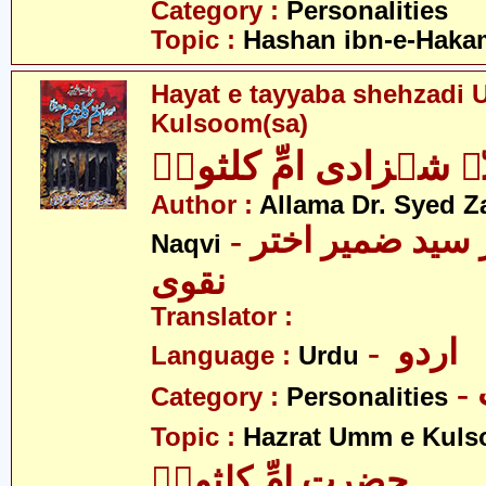
Category :
Personalities
Topic :
Hashan ibn-e-Haka
Hayat e tayyaba shehzadi
Kulsoom(sa)
ہ شہزادی امِّ کلثومؑ
Author :
Allama Dr. Syed Z
- علامہ ڈاکٹر سید ضمیر اختر
Naqvi
نقوی
Translator :
- اردو
Language :
Urdu
Category :
Personalities
Topic :
Hazrat Umm e Kuls
حضرت امِّ کلثومؑ