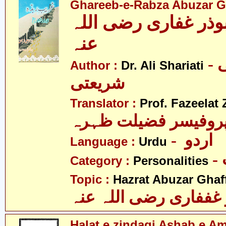
Ghareeb-e-Rabza Abuzar Gha
وذر غفاری رضی اللہ
عنہ
- ڈاکٹر علی
Author :
Dr. Ali Shariati
شریعتی
Translator :
Prof. Fazeelat 
روفیسر فضیلت ظہرہ
- اردو
Language :
Urdu
Category :
Personalities
Topic :
Hazrat Abuzar Ghaffa
غففاری رضی اللہ عنہ
Halat e zindagi Ashab e A