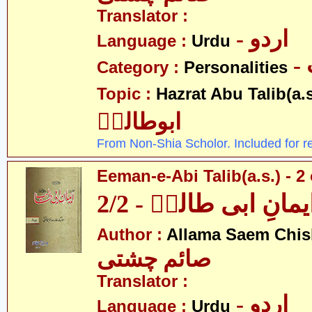
Translator :
- اردو
Language :
Urdu
Category :
Personalities
Topic :
Hazrat Abu Talib(a.s
ابوطالبؑ
From Non-Shia Scholor. Included for r
Eeman-e-Abi Talib(a.s.) - 2 
یمانِ ابی طالبؑ - 2/2
Author :
Allama Saem Chis
صائم چشتی
Translator :
- اردو
Language :
Urdu