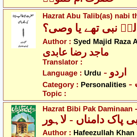
Hazrat Abu Talib(as) nabi 
ؑ نبی تھے یا وصی؟
Author :
Syed Majid Raza A
ماجد رضا عابدی
Translator :
- اردو
Language :
Urdu
Category :
Personalities
Topic :
Hazrat Bibi Pak Daminaan 
Author :
Hafeezullah Khan