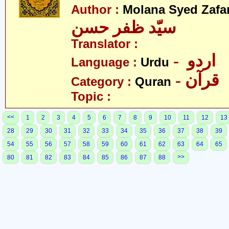
Author :
Molana Syed Zafa
سیّد ظفر حسن
Translator :
- اردو
Language :
Urdu
- قرآن
Category :
Quran
Topic :
<<
1
2
3
4
5
6
7
8
9
10
11
12
13
28
29
30
31
32
33
34
35
36
37
38
39
54
55
56
57
58
59
60
61
62
63
64
65
>>
80
81
82
83
84
85
86
87
88