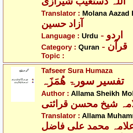
اللہ دستغیب شیرازی
Translator :
Molana Aazad 
آزاد حسین
- اردو
Language :
Urdu
- قرآن
Category :
Quran
Topic :
Tafseer Sura Humaza
تفسیر سورۃ ھُمَزَہ
Author :
Allama Sheikh Moh
مہ شیخ محسن قرائتی
Translator :
Allama Muhamm
لامہ محمد علی فاضل