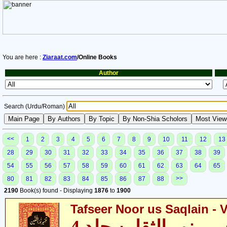
You are here :
Ziaraat.com
/Online Books
Author
Search (Urdu/Roman)
<<
1
2
3
4
5
6
7
8
9
10
11
12
13
28
29
30
31
32
33
34
35
36
37
38
39
54
55
56
57
58
59
60
61
62
63
64
65
>>
80
81
82
83
84
85
86
87
88
2190
Book(s) found - Displaying
1876
to
1900
Tafseer Noor us Saqlain - V