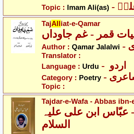
- یؑ
Topic :
Imam Ali(as)
Taj
All
iat-e-Qamar
یات قمر - غم جاوداں
-
Author :
Qamar Jalalwi
Translator :
- اردو
Language :
Urdu
- عری
Category :
Poetry
Topic :
Tajdar-e-Wafa - Abbas ibn-e
- عبّاس ابن علی علیہ
السلام