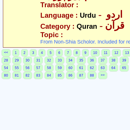
Translator :
- اردو
Language :
Urdu
- قرآن
Category :
Quran
Topic :
From Non-Shia Scholor. Included for r
<<
1
2
3
4
5
6
7
8
9
10
11
12
13
28
29
30
31
32
33
34
35
36
37
38
39
54
55
56
57
58
59
60
61
62
63
64
65
>>
80
81
82
83
84
85
86
87
88