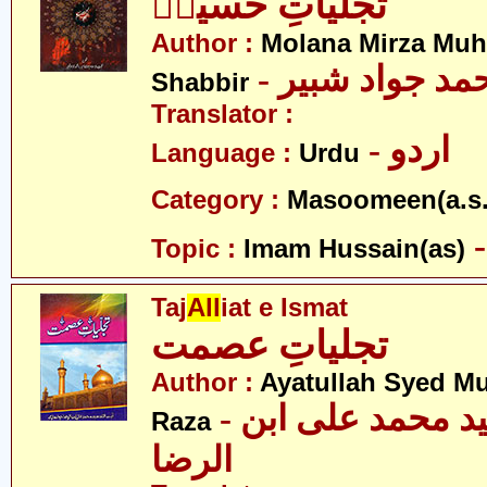
تجلیاتِ حسینؑ
Author :
Molana Mirza M
- مد جواد شبیر
Shabbir
Translator :
- اردو
Language :
Urdu
Category :
Masoomeen(a.s.
Topic :
Imam Hussain(as)
Taj
All
iat e Ismat
تجلیاتِ عصمت
Author :
Ayatullah Syed M
- آیت اللہ سید محمد علی ابن
Raza
الرضا