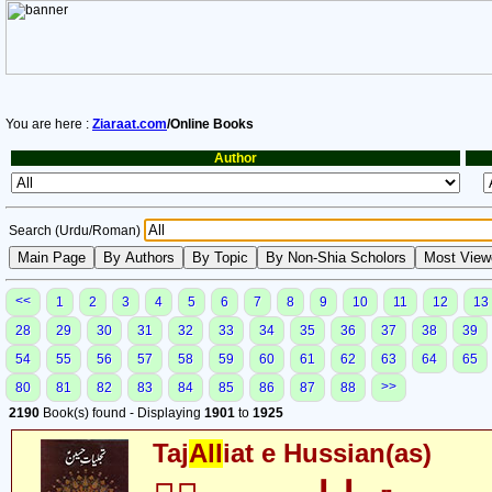
You are here :
Ziaraat.com
/Online Books
Author
Search (Urdu/Roman)
<<
1
2
3
4
5
6
7
8
9
10
11
12
13
28
29
30
31
32
33
34
35
36
37
38
39
54
55
56
57
58
59
60
61
62
63
64
65
>>
80
81
82
83
84
85
86
87
88
2190
Book(s) found - Displaying
1901
to
1925
Taj
All
iat e Hussian(as)