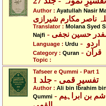
فسیرِ نمونہ - جلد 27
Author :
Ayatullah Nasir M
لہ ناصر مکارم شیرازی
Translator :
Molana Syed S
- صفدر حسین نجفی
Najfi
- اردو
Language :
Urdu
- قرآن
Category :
Quran
Topic :
Tafseer e Qummi - Part 1
تفسیرِ قمی - جلد 1
Author :
Ali bin Ibrahim b
- علی بن ہاشم بن ابراہیم
Qummi
القمی