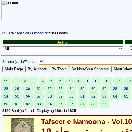
You are here :
Ziaraat.com
/Online Books
Author
Search (Urdu/Roman)
<<
1
2
3
4
5
6
7
8
9
10
11
12
13
28
29
30
31
32
33
34
35
36
37
38
39
54
55
56
57
58
59
60
61
62
63
64
65
>>
80
81
82
83
84
85
86
87
88
2190
Book(s) found - Displaying
1801
to
1825
Tafseer e Namoona - Vol.10