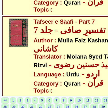
- قرآن
Category :
Quran
Topic :
Tafseer e Saafi - Part 7
تفسیرِ صافی - جلد 7
Author :
Mulla Faiz Kashan
کاشانی
Translator :
Molana Syed T
- میذ حسنین رضوی
Rizvi
- اردو
Language :
Urdu
- قرآن
Category :
Quran
Topic :
<<
1
2
3
4
5
6
7
8
9
10
11
12
13
28
29
30
31
32
33
34
35
36
37
38
39