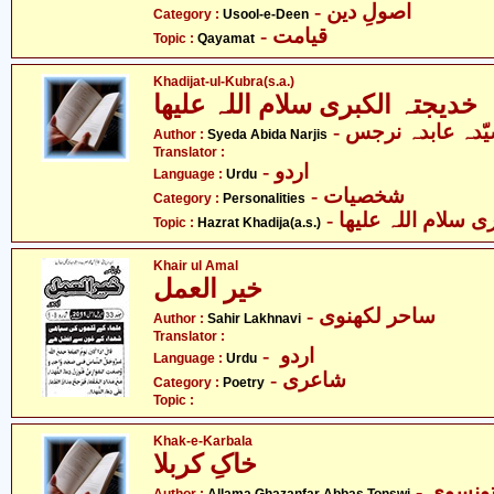
- اصولِ دین
Category :
Usool-e-Deen
- قیامت
Topic :
Qayamat
Khadijat-ul-Kubra(s.a.)
خدیجتہ الکبری سلام اللہ علیھا
- ّدہ عابدہ نرجس
Author :
Syeda Abida Narjis
Translator :
- اردو
Language :
Urdu
- شخصیات
Category :
Personalities
- سلام اللہ علیھا
Topic :
Hazrat Khadija(a.s.)
Khair ul Amal
خیر العمل
- ساحر لکھنوی
Author :
Sahir Lakhnavi
Translator :
- اردو
Language :
Urdu
- شاعری
Category :
Poetry
Topic :
Khak-e-Karbala
خاکِ کربلا
- ونسوی