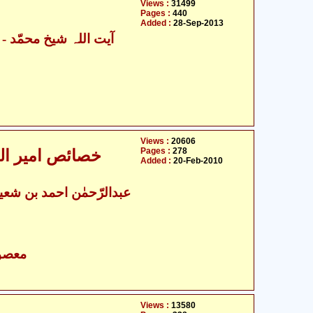
Views :
31499
Pages :
440
Added :
28-Sep-2013
آیت اللہ شیخ محمّد
Views :
20606
Pages :
278
خصائص امیر الم
Added :
20-Feb-2010
- معصومین علیہ السلام
Views :
13580