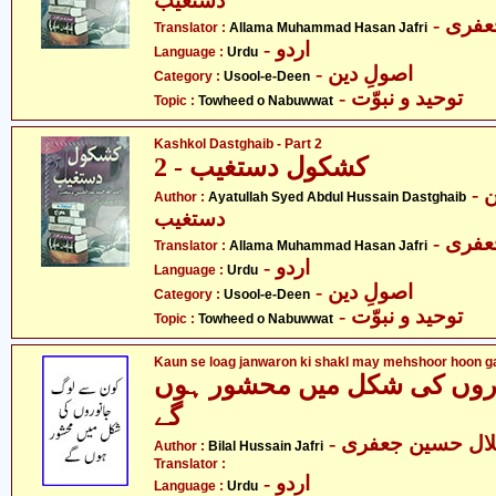
دستغیب
- فری
Translator :
Allama Muhammad Hasan Jafri
- اردو
Language :
Urdu
- اصولِ دین
Category :
Usool-e-Deen
- توحید و نبوّت
Topic :
Towheed o Nabuwwat
Kashkol Dastghaib - Part 2
کشکول دستغیب - 2
- آیت اللہ سید عبدالحسین
Author :
Ayatullah Syed Abdul Hussain Dastghaib
دستغیب
- فری
Translator :
Allama Muhammad Hasan Jafri
- اردو
Language :
Urdu
- اصولِ دین
Category :
Usool-e-Deen
- توحید و نبوّت
Topic :
Towheed o Nabuwwat
Kaun se loag janwaron ki shakl may mehshoor hoon g
روں کی شکل میں محشور ہوں
گے
- لال حسین جعفری
Author :
Bilal Hussain Jafri
Translator :
- اردو
Language :
Urdu