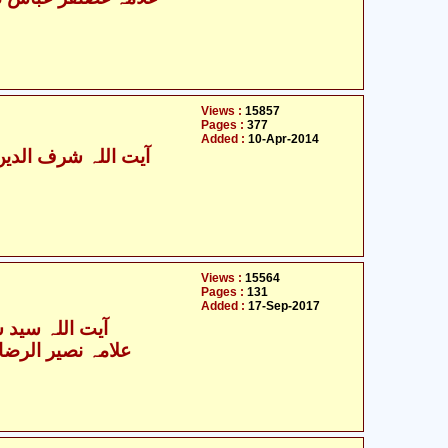
Views :
15857
Pages :
377
Added :
10-Apr-2014
آیت اللہ شرف الدین
Views :
15564
Pages :
131
Added :
17-Sep-2017
آیت اللہ سید 
علامہ نصیر الرضا 