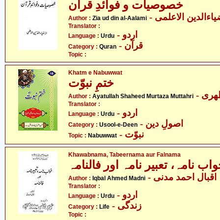
خصوصیات و فوائدِ قرآن
- اءالدین الاعلمی
Author :
Zia ud din al-Aalami
Translator :
- اردو
Language :
Urdu
- قرآن
Category :
Quran
Topic :
Khatm e Nabuwwat
ختمِ نبوّت
- ری
Author :
Ayatullah Shaheed Murtaza Muttahri
Translator :
- اردو
Language :
Urdu
- اصولِ دین
Category :
Usool-e-Deen
- نبوّت
Topic :
Nabuwwat
Khawabnama, Tabeernama aur Falnama
اب نامہ، تعبیر نامہ اور فالنامہ
- اقبال احمد مدنی
Author :
Iqbal Ahmed Madni
Translator :
- اردو
Language :
Urdu
- زندگی
Category :
Life
Topic :