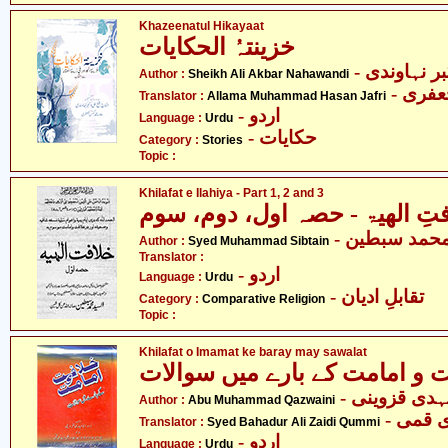
Khazeenatul Hikayaat
خزینتہُ الحکایات
- نہاوندی
Author :
Sheikh Ali Akbar Nahawandi
- فری
Translator :
Allama Muhammad Hasan Jafri
- اردو
Language :
Urdu
- حکایات
Category :
Stories
Topic :
Khilafat e Ilahiya - Part 1, 2 and 3
تِ الھیۃ - حصہ اول، دوم، سوم
- حمد سبطین
Author :
Syed Muhammad Sibtain
Translator :
- اردو
Language :
Urdu
- تقابلِ ادیان
Category :
Comparative Religion
Topic :
Khilafat o Imamat ke baray may sawalat
 و امامت کے بارے میں سوالات
- ہدی قزوینی
Author :
Abu Muhammad Qazwaini
-  قمی
Translator :
Syed Bahadur Ali Zaidi Qummi
- اردو
Language :
Urdu