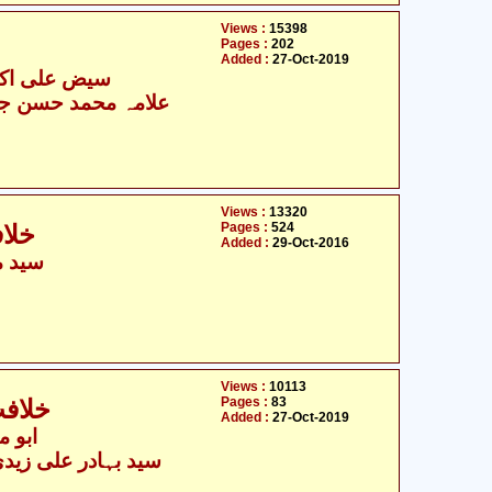
Views :
15398
Pages :
202
Added :
27-Oct-2019
سیض علی اکبر 
علامہ محمد حسن جع
Views :
13320
Pages :
524
خلاف
Added :
29-Oct-2016
سید م
Views :
10113
Pages :
83
خلافت
Added :
27-Oct-2019
ابو م
سید بہادر علی زیدی