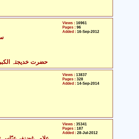
Views :
16961
Pages :
96
Added :
16-Sep-2012
سی
حضرت خدیجتہ الکبری 
Views :
13837
Pages :
328
Added :
14-Sep-2014
Views :
35341
Pages :
187
Added :
28-Jul-2012
علامہ غضنفر عبّاس ت