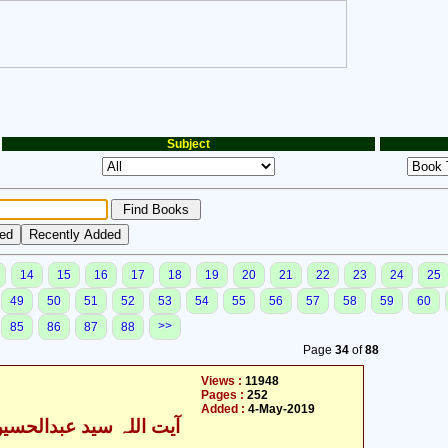
Subject
14
15
16
17
18
19
20
21
22
23
24
25
49
50
51
52
53
54
55
56
57
58
59
60
>>
85
86
87
88
Page
34
of
88
Views :
11948
Pages :
252
Added :
4-May-2019