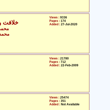
Views :
9336
Pages :
174
خلافت و
Added :
27-Jul-2020
محمد 
محمد 
Views :
21780
Pages :
712
Added :
22-Feb-2009
Views :
25474
Pages :
351
Added :
Not Available