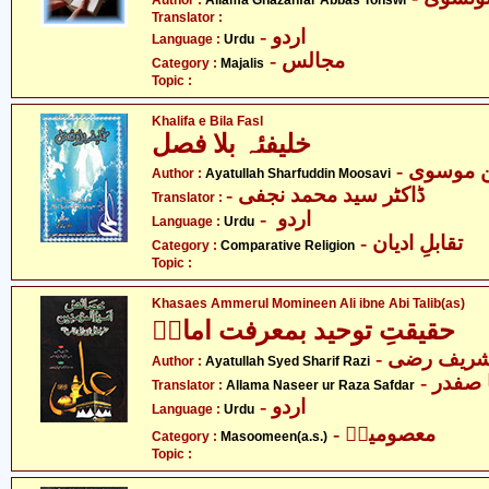
Author :
Allama Ghazanfar Abbas Tonswi
Translator :
- اردو
Language :
Urdu
- مجالس
Category :
Majalis
Topic :
Khalifa e Bila Fasl
خلیفئہ بلا فصل
-  موسوی
Author :
Ayatullah Sharfuddin Moosavi
- ڈاکٹر سید محمد نجفی
Translator :
- اردو
Language :
Urdu
- تقابلِ ادیان
Category :
Comparative Religion
Topic :
Khasaes Ammerul Momineen Ali ibne Abi Talib(as)
حقیقتِ توحید بمعرفت امامؑ
- شریف رضی
Author :
Ayatullah Syed Sharif Razi
- صفدر
Translator :
Allama Naseer ur Raza Safdar
- اردو
Language :
Urdu
- معصومینؑ
Category :
Masoomeen(a.s.)
Topic :