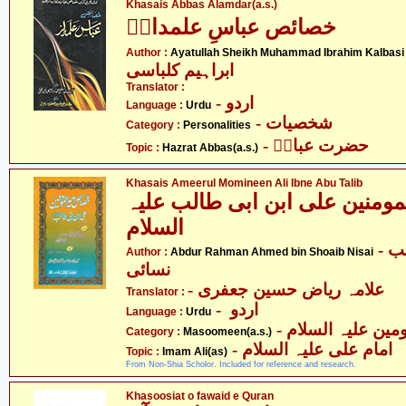
Khasais Abbas Alamdar(a.s.)
خصائص عباسِ علمدارؑ
- 
Author :
Ayatullah Sheikh Muhammad Ibrahim Kalbasi
ابراہیم کلباسی
Translator :
- اردو
Language :
Urdu
- شخصیات
Category :
Personalities
- حضرت عباسؑ
Topic :
Hazrat Abbas(a.s.)
Khasais Ameerul Momineen Ali Ibne Abu Talib
ومنین علی ابن ابی طالب علیہ
السلام
- عبدالرّحمٰن احمد بن شعیب
Author :
Abdur Rahman Ahmed bin Shoaib Nisai
نسائی
- علامہ ریاض حسین جعفری
Translator :
- اردو
Language :
Urdu
Category :
Masoomeen(a.s.)
- امام علی علیہ السلام
Topic :
Imam Ali(as)
From Non-Shia Scholor. Included for reference and research.
Khasoosiat o fawaid e Quran