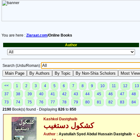
You are here :
Ziaraat.com
/Online Books
Author
Search (Urdu/Roman)
<<
1
2
3
4
5
6
7
8
9
10
11
12
13
37
38
39
40
41
42
43
44
45
46
47
48
73
74
75
76
77
78
79
80
81
82
83
84
2190
Book(s) found - Displaying
826
to
850
Kashkol Dastghaib
کشکول دستغیب
- آیت اللہ سید عبدالحسین
Author :
Ayatullah Syed Abdul Hussain Dastghaib