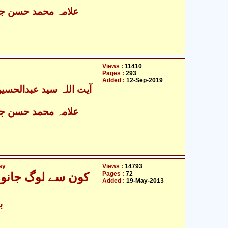
علامہ محمد حسن جع
Views :
11410
Pages :
293
Added :
12-Sep-2019
علامہ محمد حسن جع
ay
Views :
14793
Pages :
72
کون سے لوگ جانو
Added :
19-May-2013
ب