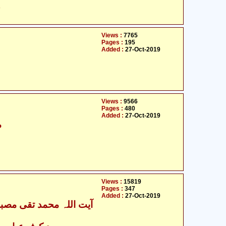
ح
Views :
7765
Pages :
195
Added :
27-Oct-2019
Views :
9566
Pages :
480
Added :
27-Oct-2019
م
Views :
15819
Pages :
347
Added :
27-Oct-2019