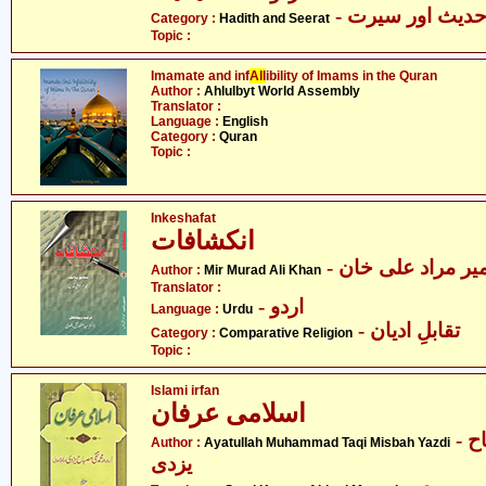
- دیث اور سیرت
Category :
Hadith and Seerat
Topic :
Imamate and inf
All
ibility of Imams in the Quran
Author :
Ahlulbyt World Assembly
Translator :
Language :
English
Category :
Quran
Topic :
Inkeshafat
انکشافات
- یر مراد علی خان
Author :
Mir Murad Ali Khan
Translator :
- اردو
Language :
Urdu
- تقابلِ ادیان
Category :
Comparative Religion
Topic :
Islami irfan
اسلامی عرفان
- آیت اللہ محمد تقی مصباح
Author :
Ayatullah Muhammad Taqi Misbah Yazdi
یزدی