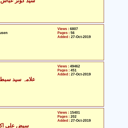
سید کوثر عباس 
Views :
6807
usen
Pages :
56
Added :
27-Oct-2019
Views :
49462
Pages :
451
Added :
27-Oct-2019
علامہ سید سبطی
Views :
15401
Pages :
202
Added :
27-Oct-2019
سیض علی اکبر 