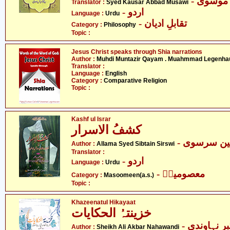
- موسوی
Translator :
Syed Kausar Abbad Musawi
- اردو
Language :
Urdu
- تقابلِ ادیان
Category :
Philosophy
Topic :
Jesus Christ speaks through Shia narrations
Author :
Muhdi Muntazir Qayam . Muahmmad Legenha
Translator :
Language :
English
Category :
Comparative Religion
Topic :
Kashf ul Israr
کشفُ الاسرار
- ن سرسوی
Author :
Allama Syed Sibtain Sirswi
Translator :
- اردو
Language :
Urdu
- معصومینؑ
Category :
Masoomeen(a.s.)
Topic :
Khazeenatul Hikayaat
خزینتہُ الحکایات
- نہاوندی
Author :
Sheikh Ali Akbar Nahawandi