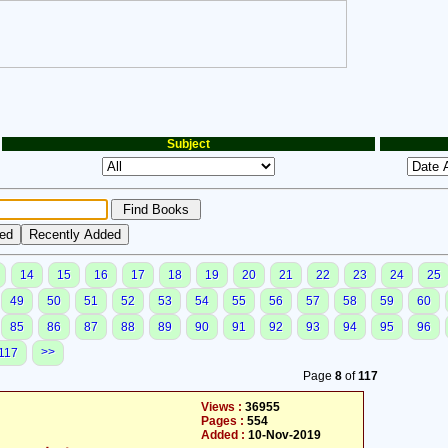
Subject
14
15
16
17
18
19
20
21
22
23
24
25
49
50
51
52
53
54
55
56
57
58
59
60
85
86
87
88
89
90
91
92
93
94
95
96
>>
117
Page
8
of
117
Views :
36955
Pages :
554
Added :
10-Nov-2019