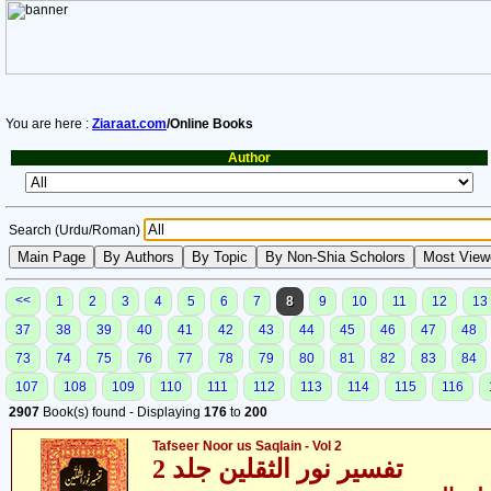
You are here :
Ziaraat.com
/Online Books
Author
Search (Urdu/Roman)
<<
1
2
3
4
5
6
7
8
9
10
11
12
13
37
38
39
40
41
42
43
44
45
46
47
48
73
74
75
76
77
78
79
80
81
82
83
84
107
108
109
110
111
112
113
114
115
116
2907
Book(s) found - Displaying
176
to
200
Tafseer Noor us Saqlain - Vol 2
تفسیر نور الثقلین جلد 2