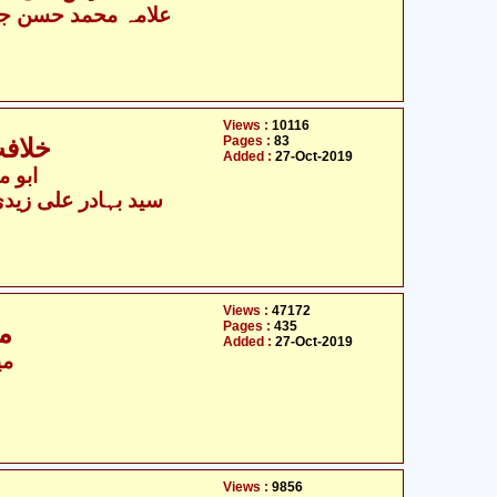
علامہ محمد حسن جع
Views :
10116
Pages :
83
خلافت
Added :
27-Oct-2019
ابو م
سید بہادر علی زیدی
Views :
47172
Pages :
435
مج
Added :
27-Oct-2019
می
Views :
9856