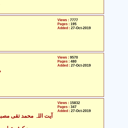
ح
Views :
7777
Pages :
195
Added :
27-Oct-2019
Views :
9570
Pages :
480
Added :
27-Oct-2019
م
Views :
15832
Pages :
347
Added :
27-Oct-2019