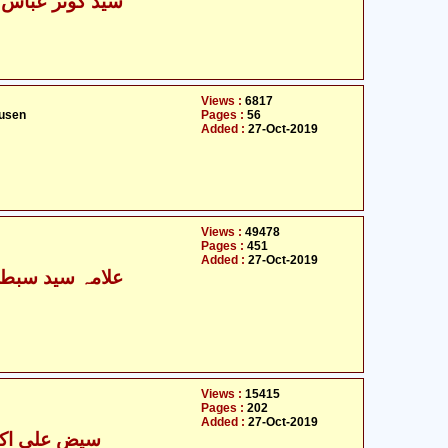
سید کوثر عباس 
Views :
6817
usen
Pages :
56
Added :
27-Oct-2019
Views :
49478
Pages :
451
Added :
27-Oct-2019
علامہ سید سبطی
Views :
15415
Pages :
202
Added :
27-Oct-2019
سیض علی اکبر 