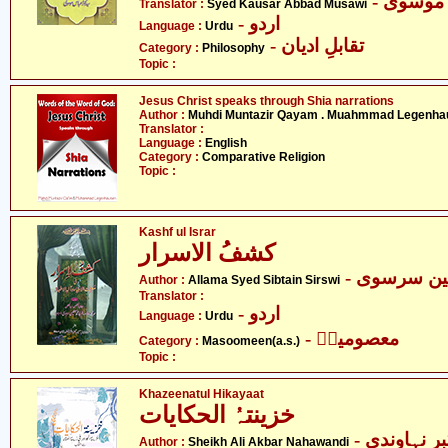
- موسوی
Translator :
Syed Kausar Abbad Musawi
- اردو
Language :
Urdu
- تقابلِ ادیان
Category :
Philosophy
Topic :
Jesus Christ speaks through Shia narrations
Author :
Muhdi Muntazir Qayam . Muahmmad Legenha
Translator :
Language :
English
Category :
Comparative Religion
Topic :
Kashf ul Israr
کشفُ الاسرار
- ن سرسوی
Author :
Allama Syed Sibtain Sirswi
Translator :
- اردو
Language :
Urdu
- معصومینؑ
Category :
Masoomeen(a.s.)
Topic :
Khazeenatul Hikayaat
خزینتہُ الحکایات
- نہاوندی
Author :
Sheikh Ali Akbar Nahawandi