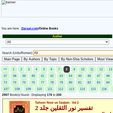
You are here :
Ziaraat.com
/Online Books
Author
Search (Urdu/Roman)
<<
1
2
3
4
5
6
7
8
9
10
11
12
13
37
38
39
40
41
42
43
44
45
46
47
48
73
74
75
76
77
78
79
80
81
82
83
84
107
108
109
110
111
112
113
114
115
116
2907
Book(s) found - Displaying
176
to
200
Tafseer Noor us Saqlain - Vol 2
تفسیر نور الثقلین جلد 2