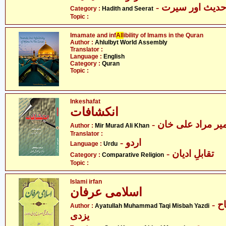
- دیث اور سیرت
Category :
Hadith and Seerat
Topic :
Imamate and inf
All
ibility of Imams in the Quran
Author :
Ahlulbyt World Assembly
Translator :
Language :
English
Category :
Quran
Topic :
Inkeshafat
انکشافات
- یر مراد علی خان
Author :
Mir Murad Ali Khan
Translator :
- اردو
Language :
Urdu
- تقابلِ ادیان
Category :
Comparative Religion
Topic :
Islami irfan
اسلامی عرفان
- آیت اللہ محمد تقی مصباح
Author :
Ayatullah Muhammad Taqi Misbah Yazdi
یزدی