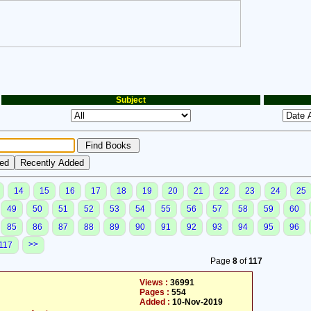
Subject
14
15
16
17
18
19
20
21
22
23
24
25
49
50
51
52
53
54
55
56
57
58
59
60
85
86
87
88
89
90
91
92
93
94
95
96
>>
117
Page
8
of
117
Views :
36991
Pages :
554
Added :
10-Nov-2019