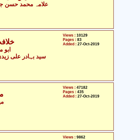
علامہ محمد حسن جع
Views :
10129
Pages :
83
خلافت
Added :
27-Oct-2019
ابو م
سید بہادر علی زیدی
Views :
47182
Pages :
435
مج
Added :
27-Oct-2019
می
Views :
9862