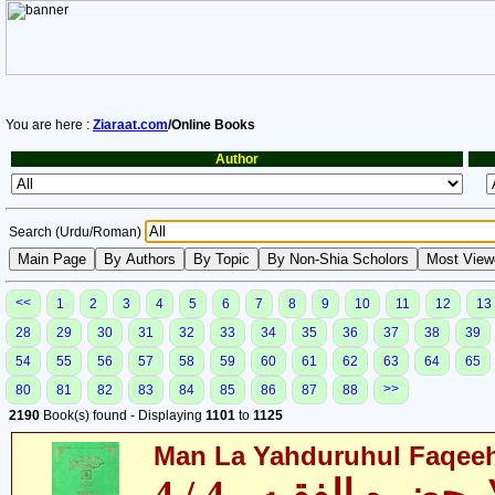
You are here :
Ziaraat.com
/Online Books
Author
Search (Urdu/Roman)
<<
1
2
3
4
5
6
7
8
9
10
11
12
13
28
29
30
31
32
33
34
35
36
37
38
39
54
55
56
57
58
59
60
61
62
63
64
65
>>
80
81
82
83
84
85
86
87
88
2190
Book(s) found - Displaying
1101
to
1125
Man La Yahduruhul Faqeeh 