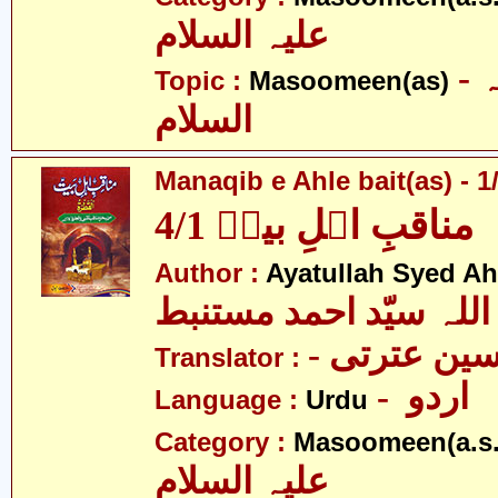
علیہ السلام
- معصومین علیہ
Topic :
Masoomeen(as)
السلام
Manaqib e Ahle bait(as) - 1
مناقبِ اہلِ بیتؑ 4/1
Author :
Ayatullah Syed A
اللہ سیّد احمد مستنبط
- ین عترتی
Translator :
- اردو
Language :
Urdu
Category :
Masoomeen(a.s.
علیہ السلام