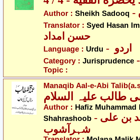
يحضره الفقيه - 4 / 4
Author :
Sheikh Sadooq
Translator :
Syed Hasan I
حسن امداد
- اردو
Language :
Urdu
Category :
Jurisprudence
Topic :
Manaqib Aal-e-Abi Talib(a.s
ی طالب علیہ السلام
Author :
Hafiz Muhammad b
- حافظ محمّد بن علی
Shahrashoob
شہرآشوب
Translator :
Molana Malik 