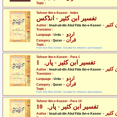
Topic :
Tafseer Ibn-e-Kaseer - Index
تفسیر ابن کثیر - انڈکس
- کثیر
Author :
Imad-ud-din Abul Fida ibn-e-Kaseer
Translator :
- اردو
Language :
Urdu
- قرآن
Category :
Quran
Topic :
From Non-Shia Scholor. Included for reference and research.
Tafseer Ibn-e-Kaseer - Para 1
تفسیر ابن کثیر - پارہ 1
- کثیر
Author :
Imad-ud-din Abul Fida ibn-e-Kaseer
Translator :
- اردو
Language :
Urdu
- قرآن
Category :
Quran
Topic :
From Non-Shia Scholor. Included for reference and research.
Tafseer Ibn-e-Kaseer - Para 10
تفسیر ابن کثیر - پارہ 10
- کثیر
Author :
Imad-ud-din Abul Fida ibn-e-Kaseer