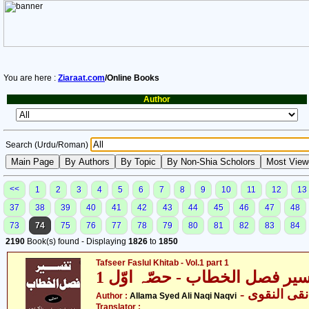
You are here :
Ziaraat.com
/Online Books
Author
Search (Urdu/Roman)
<<
1
2
3
4
5
6
7
8
9
10
11
12
13
37
38
39
40
41
42
43
44
45
46
47
48
73
74
75
76
77
78
79
80
81
82
83
84
2190
Book(s) found - Displaying
1826
to
1850
Tafseer Faslul Khitab - Vol.1 part 1
یر فصل الخطاب - حصّہ اوّل 1
- ی النقوی
Author :
Allama Syed Ali Naqi Naqvi
Translator :