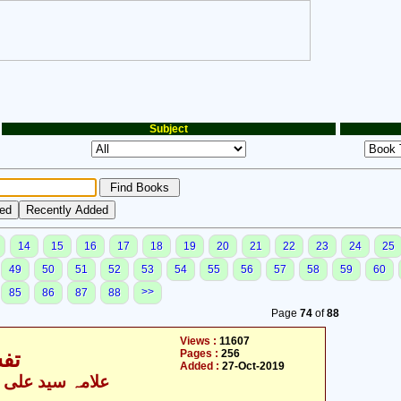
Subject
14
15
16
17
18
19
20
21
22
23
24
25
49
50
51
52
53
54
55
56
57
58
59
60
>>
85
86
87
88
Page
74
of
88
Views :
11607
Pages :
256
تفس
Added :
27-Oct-2019
علامہ سید علی نق