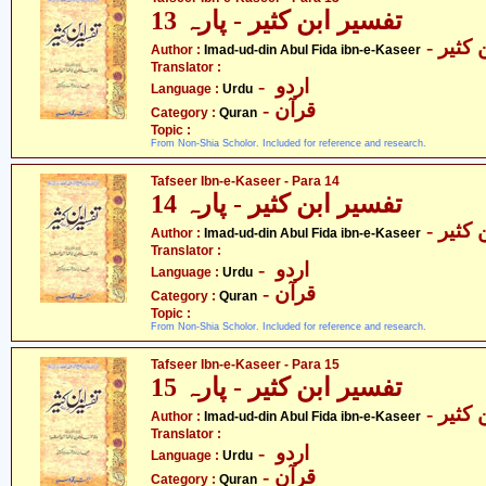
تفسیر ابن کثیر - پارہ 13
- کثیر
Author :
Imad-ud-din Abul Fida ibn-e-Kaseer
Translator :
- اردو
Language :
Urdu
- قرآن
Category :
Quran
Topic :
From Non-Shia Scholor. Included for reference and research.
Tafseer Ibn-e-Kaseer - Para 14
تفسیر ابن کثیر - پارہ 14
- کثیر
Author :
Imad-ud-din Abul Fida ibn-e-Kaseer
Translator :
- اردو
Language :
Urdu
- قرآن
Category :
Quran
Topic :
From Non-Shia Scholor. Included for reference and research.
Tafseer Ibn-e-Kaseer - Para 15
تفسیر ابن کثیر - پارہ 15
- کثیر
Author :
Imad-ud-din Abul Fida ibn-e-Kaseer
Translator :
- اردو
Language :
Urdu
- قرآن
Category :
Quran