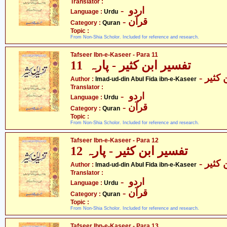
Translator :
- اردو
Language :
Urdu
- قرآن
Category :
Quran
Topic :
From Non-Shia Scholor. Included for reference and research.
Tafseer Ibn-e-Kaseer - Para 11
تفسیر ابن کثیر - پارہ 11
- کثیر
Author :
Imad-ud-din Abul Fida ibn-e-Kaseer
Translator :
- اردو
Language :
Urdu
- قرآن
Category :
Quran
Topic :
From Non-Shia Scholor. Included for reference and research.
Tafseer Ibn-e-Kaseer - Para 12
تفسیر ابن کثیر - پارہ 12
- کثیر
Author :
Imad-ud-din Abul Fida ibn-e-Kaseer
Translator :
- اردو
Language :
Urdu
- قرآن
Category :
Quran
Topic :
From Non-Shia Scholor. Included for reference and research.
Tafseer Ibn-e-Kaseer - Para 13