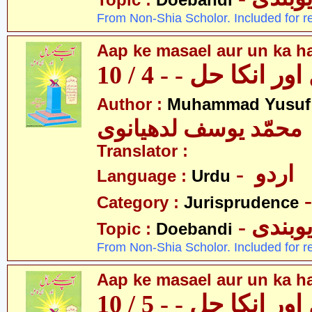
Topic :
Doebandi
From Non-Shia Scholor. Included for r
Aap ke masael aur un ka hal
 انکا حل - - 4 / 10
Author :
Muhammad Yusuf
محمّد یوسف لدھیانوی
Translator :
- اردو
Language :
Urdu
Category :
Jurisprudence
- وبندی
Topic :
Doebandi
From Non-Shia Scholor. Included for r
Aap ke masael aur un ka hal
 انکا حل - - 5 / 10