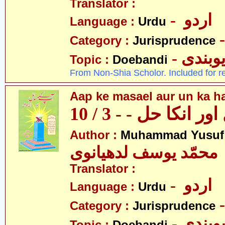
Translator :
- اردو
Language :
Urdu
Category :
Jurisprudence
- وبندی
Topic :
Doebandi
From Non-Shia Scholor. Included for r
Aap ke masael aur un ka hal
 انکا حل - - 3 / 10
Author :
Muhammad Yusuf
محمّد یوسف لدھیانوی
Translator :
- اردو
Language :
Urdu
Category :
Jurisprudence
- وبندی