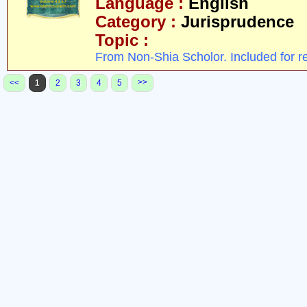
Language :
English
Category :
Jurisprudence
Topic :
From Non-Shia Scholor. Included for r
>>
<<
1
2
3
4
5