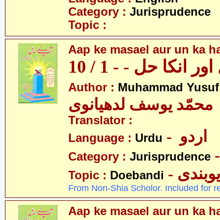
Category :
Jurisprudence
Topic :
Aap ke masael aur un ka hal
 انکا حل - - 1 / 10
Author :
Muhammad Yusuf
محمّد یوسف لدھیانوی
Translator :
- اردو
Language :
Urdu
Category :
Jurisprudence
- وبندی
Topic :
Doebandi
From Non-Shia Scholor. Included for r
Aap ke masael aur un ka hal