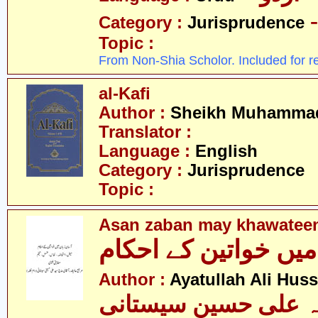
Category :
Jurisprudence
Topic :
From Non-Shia Scholor. Included for r
al-Kafi
Author :
Sheikh Muhammad
Translator :
Language :
English
Category :
Jurisprudence
Topic :
Asan zaban may khawatee
میں خواتین کے احکام
Author :
Ayatullah Ali Huss
لہ علی حسین سیستانی