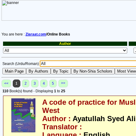
You are here :
Ziaraat.com
/Online Books
Author
Search (Urdu/Roman)
>>
<<
1
2
3
4
5
110
Book(s) found - Displaying
1
to
25
A code of practice for Musl
West
Author :
Ayatullah Syed Ali
Translator :
Language :
English