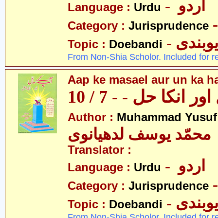
- اردو
Language :
Urdu
Category :
Jurisprudence
- وبندی
Topic :
Doebandi
From Non-Shia Scholor. Included for r
Aap ke masael aur un ka hal
 انکا حل - - 7 / 10
Author :
Muhammad Yusuf
محمّد یوسف لدھیانوی
Translator :
- اردو
Language :
Urdu
Category :
Jurisprudence
- وبندی
Topic :
Doebandi
From Non-Shia Scholor. Included for r