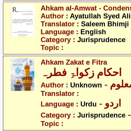
Ahkam al-Amwat - Conden
Author :
Ayatullah Syed Ali
Translator :
Saleem Bhimji
Language :
English
Category :
Jurisprudence
Topic :
Ahkam Zakat e Fitra
احکام زکواۃِ فطرہ
- علوم
Author :
Unknown
Translator :
- اردو
Language :
Urdu
Category :
Jurisprudence
Topic :