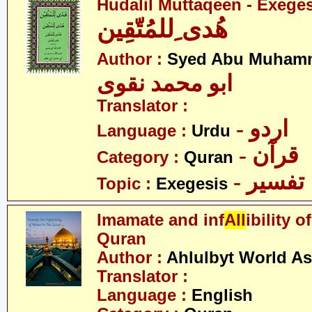
Hudalil Muttaqeen - Exege
ھُدی ِللمُتّقِین
Author :
Syed Abu Muham
ابو محمد نقوی
Translator :
- اردو
Language :
Urdu
- قرآن
Category :
Quran
- تفسیر
Topic :
Exegesis
Imamate and inf
All
ibility 
Quran
Author :
Ahlulbyt World A
Translator :
Language :
English