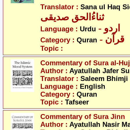
Translator :
Sana ul Haq Si
ثناءُالحق صدیقی
- اردو
Language :
Urdu
- قرآن
Category :
Quran
Topic :
Commentary of Sura al-Huj
Author :
Ayatullah Jafer S
Translator :
Saleem Bhimji
Language :
English
Category :
Quran
Topic :
Tafseer
Commentary of Sura Jinn
Author :
Ayatullah Nasir M