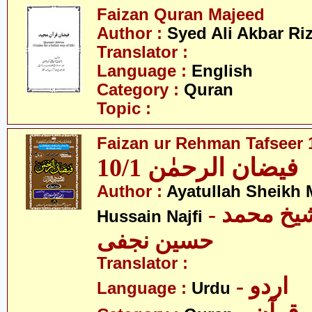
Faizan Quran Majeed
Author :
Syed Ali Akbar Riz
Translator :
Language :
English
Category :
Quran
Topic :
Faizan ur Rehman Tafseer 1
فیضان الرحمٰن 10/1
Author :
Ayatullah Sheik
- آیت اللہ شیخ محمد
Hussain Najfi
حسین نجفی
Translator :
- اردو
Language :
Urdu