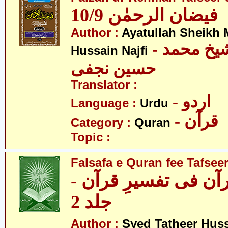
فیضان الرحمٰن 10/9
Author :
Ayatullah Sheik
- آیت اللہ شیخ محمد
Hussain Najfi
حسین نجفی
Translator :
- اردو
Language :
Urdu
- قرآن
Category :
Quran
Topic :
Falsafa e Quran fee Tafseer
قرآن فی تفسیرِ قرآن
جلد 2
Author :
Syed Tatheer Huss