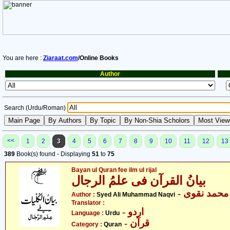
You are here :
Ziaraat.com
/Online Books
Author
Search (Urdu/Roman)
<<
1
2
3
4
5
6
7
8
9
10
11
12
13
389
Book(s) found - Displaying
51
to
75
Bayan ul Quran fee ilm ul rijal
بیانُ القرآن فی علمُ الرجال
- حمد نقوی
Author :
Syed Ali Muhammad Naqvi
Translator :
- اردو
Language :
Urdu
- قرآن
Category :
Quran