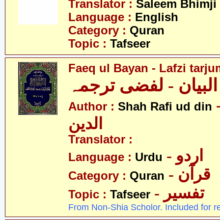
Translator :
Saleem Bhimji
Language :
English
Category :
Quran
Topic :
Tafseer
Faeq ul Bayan - Lafzi tarj
 البیان - لفضی ترجمہ
- فیع
Author :
Shah Rafi ud din
الدین
Translator :
- اردو
Language :
Urdu
- قرآن
Category :
Quran
- تفسیر
Topic :
Tafseer
From Non-Shia Scholor. Included for r