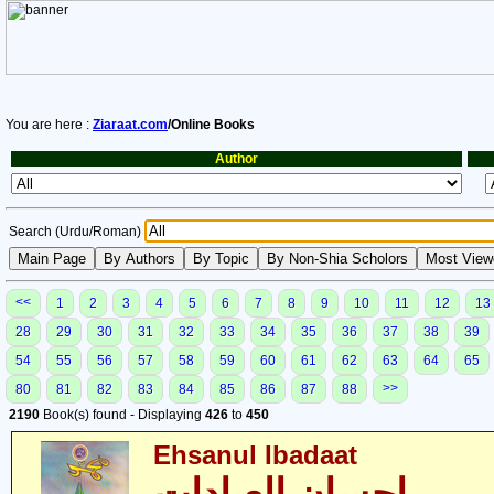
You are here :
Ziaraat.com
/Online Books
Author
Search (Urdu/Roman)
<<
1
2
3
4
5
6
7
8
9
10
11
12
13
28
29
30
31
32
33
34
35
36
37
38
39
54
55
56
57
58
59
60
61
62
63
64
65
>>
80
81
82
83
84
85
86
87
88
2190
Book(s) found - Displaying
426
to
450
Ehsanul Ibadaat