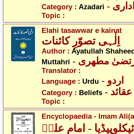
- اری
Category :
Azadari
Topic :
Elahi tasawwar e kainat
اِلٰہی تصوّرِ کائنات
Author :
Ayatullah Shahee
- رتضیٰ مطھری
Muttahri
Translator :
- اردو
Language :
Urdu
- عقائد
Category :
Beliefs
Topic :
Encyclopaedia - Imam Ali(a
ئیکلوپیڈیا - امام علیؑ