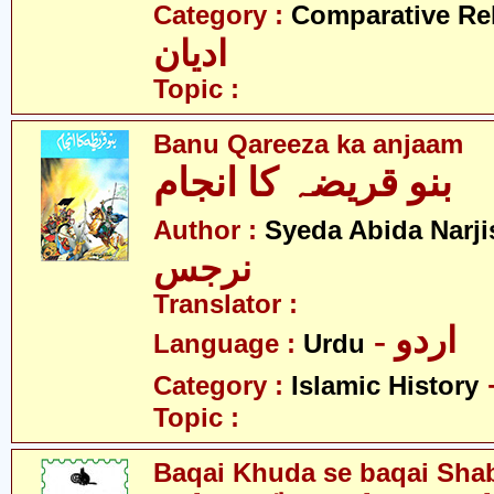
Category :
Comparative Re
ادیان
Topic :
Banu Qareeza ka anjaam
بنو قریضہ کا انجام
Author :
Syeda Abida Narji
نرجس
Translator :
- اردو
Language :
Urdu
Category :
Islamic History
Topic :
Baqai Khuda se baqai Shabb