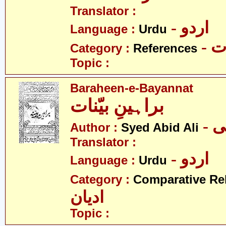
Translator :
- اردو
Language :
Urdu
- 
Category :
References
Topic :
Baraheen-e-Bayannat
براہینِ بیّنات
- 
Author :
Syed Abid Ali
Translator :
- اردو
Language :
Urdu
Category :
Comparative Re
ادیان
Topic :