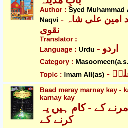
بابِ مدینہ
Author :
Syed Muhammad A
- سید محمد امین علی شاہ
Naqvi
نقوی
Translator :
- اردو
Language :
Urdu
Category :
Masoomeen(a.s.
- یؑ
Topic :
Imam Ali(as)
Baad meray marnay kay - 
karnay kay
مرنے کے - کام ہیں یہ
کرنے کے