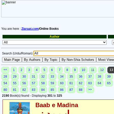
You are here :
Ziaraat.com
/Online Books
Author
Search (Urdu/Roman)
<<
1
2
3
4
5
6
7
8
9
10
11
12
13
28
29
30
31
32
33
34
35
36
37
38
39
54
55
56
57
58
59
60
61
62
63
64
65
>>
80
81
82
83
84
85
86
87
88
2190
Book(s) found - Displaying
301
to
325
Baab e Madina