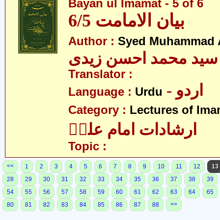
Bayan ul Imamat - 5 of 6
بیان الامامت 6/5
Author :
Syed Muhammad A
سید محمد احسن زیدی
Translator :
- اردو
Language :
Urdu
Category :
Lectures of Imam
ارشادات امام علیؑ
Topic :
<<
1
2
3
4
5
6
7
8
9
10
11
12
13
28
29
30
31
32
33
34
35
36
37
38
39
54
55
56
57
58
59
60
61
62
63
64
65
>>
80
81
82
83
84
85
86
87
88