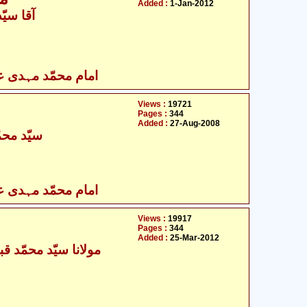
Added :
1-Jan-2012
- آقا سیّد حسن ابتہی
امام محمّد مہدی علی
Views :
19721
Pages :
344
Added :
27-Aug-2008
سیّد محم
امام محمّد مہدی علی
Views :
19917
Pages :
344
Added :
25-Mar-2012