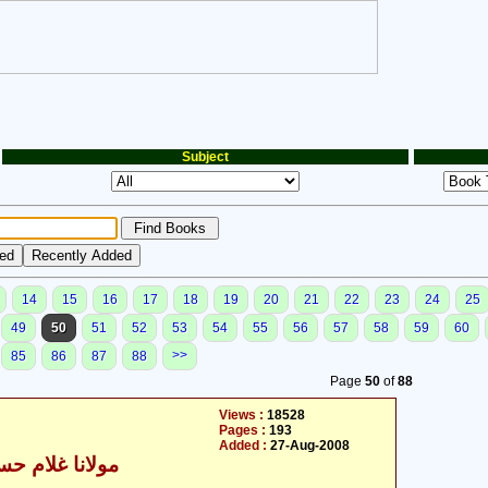
Subject
14
15
16
17
18
19
20
21
22
23
24
25
49
50
51
52
53
54
55
56
57
58
59
60
>>
85
86
87
88
Page
50
of
88
Views :
18528
Pages :
193
Added :
27-Aug-2008
مولانا غلام حسی