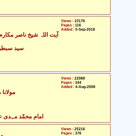
Views :
15176
Pages :
116
Added :
5-Sep-2018
سید سبطین
Views :
22088
Pages :
344
Added :
4-Aug-2008
مولانا 
امام محمّد مہدی علی
Views :
25216
Pages :
376
مل