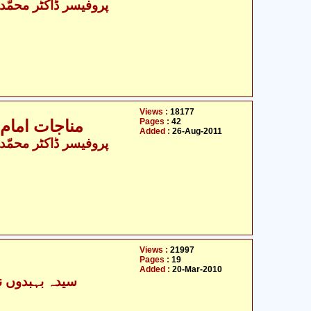
Views :
18177
Pages :
42
مناجات امام زی
Added :
26-Aug-2011
Views :
21997
Pages :
19
مناجات المعصومین علیہ ال
Added :
20-Mar-2010
سیدہ بہبدوں نس