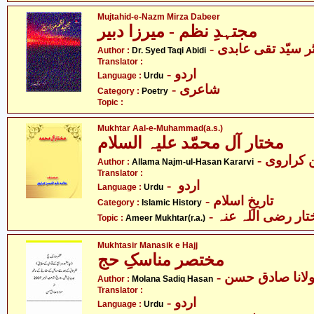
Mujtahid-e-Nazm Mirza Dabeer
مجتہدِ نظم - میرزا دبیر
- ر سیّد تقی عابدی
Author :
Dr. Syed Taqi Abidi
Translator :
- اردو
Language :
Urdu
- شاعری
Category :
Poetry
Topic :
Mukhtar Aal-e-Muhammad(a.s.)
مختار آل محمّد علیہ السلام
- کراروی
Author :
Allama Najm-ul-Hasan Kararvi
Translator :
- اردو
Language :
Urdu
- تاریخِ اسلام
Category :
Islamic History
- تار رضی اللہ عنہ
Topic :
Ameer Mukhtar(r.a.)
Mukhtasir Manasik e Hajj
مختصر مناسکِ حج
- لانا صادق حسن
Author :
Molana Sadiq Hasan
Translator :
- اردو
Language :
Urdu