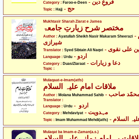
- فروعِ دین
Category :
Faroo-e-Deen
- حج
Topic :
Hajj
Mukhtasir Sharah Ziarat e Jamea
مختصر شرح زیارتِ جامعۃ
- آیت اللہ شیخ ناصر مکارم
Author :
Ayatullah Sheikh Nasir Makaram Sheerazi
شیرازی
-  علی نقوی
Translator :
Syed Sibtain Ali Naqvi
- اردو
Language :
Urdu
- دعا و زیارات
Category :
Duas/Ziaraat
Topic :
Mulaqaat-e-Imam(atfs)
ملاقات امام علیہ السلام
- محمّد صاحب
Author :
Molana Muhammad Sahib
Translator :
- اردو
Language :
Urdu
- مہدویت
Category :
Mehdaviyat
- ہ السلام
Topic :
Imam Muhammad Mehdi(atfs)
Mulaqat ba Imam-e-Zaman(a.s.)
اقات بہ امام زمانہ علیہ السلام