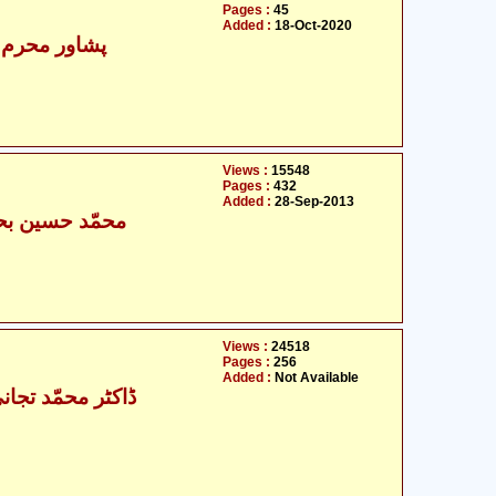
Pages :
45
Added :
18-Oct-2020
پشاور محرم ن
Views :
15548
Pages :
432
Added :
28-Sep-2013
محمّد حسین بحا
Views :
24518
Pages :
256
Added :
Not Available
ڈاکٹر محمّد تجان