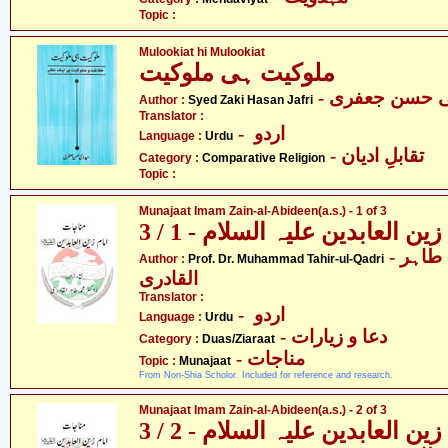
Topic :
Mulookiat hi Mulookiat
ملوکیت ہی ملوکیت
- ی حسن جعفری
Author :
Syed Zaki Hasan Jafri
Translator :
- اردو
Language :
Urdu
- تقابلِ ادیان
Category :
Comparative Religion
Topic :
Munajaat Imam Zain-al-Abideen(a.s.) - 1 of 3
ن العابدین علیہ السلام - 1 / 3
- پروفیسر ڈاکٹر محمّد طاہر
Author :
Prof. Dr. Muhammad Tahir-ul-Qadri
القادری
Translator :
- اردو
Language :
Urdu
- دعا و زیارات
Category :
Duas/Ziaraat
- مناجات
Topic :
Munajaat
From Non-Shia Scholor. Included for reference and research.
Munajaat Imam Zain-al-Abideen(a.s.) - 2 of 3
ن العابدین علیہ السلام - 2 / 3