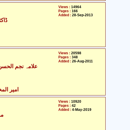
Views :
14964
Pages :
166
Added :
28-Sep-2013
ڈاکٹ
Views :
20598
Pages :
348
Added :
26-Aug-2011
علامہ نجم الحسن 
امیر المخ
Views :
10920
Pages :
42
Added :
4-May-2019
مو