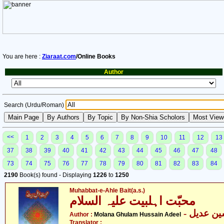
You are here :
Ziaraat.com
/Online Books
Author
Search (Urdu/Roman)
<<
1
2
3
4
5
6
7
8
9
10
11
12
13
37
38
39
40
41
42
43
44
45
46
47
48
73
74
75
76
77
78
79
80
81
82
83
84
2190
Book(s) found - Displaying
1226
to
1250
Muhabbat-e-Ahle Bait(a.s.)
محبّت اہلبیت علیہ السلام
- ن عدیل
Author :
Molana Ghulam Hussain Adeel
Translator :