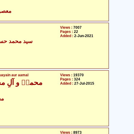
- معصومین علیہ السلام
Views :
7007
Pages :
22
Added :
2-Jun-2021
سید محمد حسن
ayain aur aamal
Views :
19370
Pages :
324
محمدؐ و آلِ مح
Added :
27-Jul-2015
مح
Views :
8973