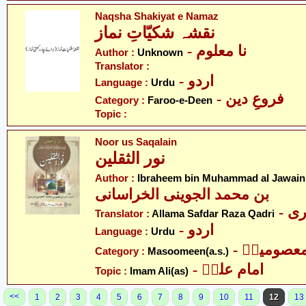
Naqsha Shakiyat e Namaz
نقشہ شکیّاتِ نماز
- نا معلوم
Author :
Unknown
Translator :
- اردو
Language :
Urdu
- فروعِ دین
Category :
Faroo-e-Deen
Topic :
Noor us Saqalain
نور الثقلین
Author :
Ibraheem bin Muhammad al Jawaini
بن محمد الجوینی الخراسانی
- 
Translator :
Allama Safdar Raza Qadri
- اردو
Language :
Urdu
- عصومینؑ
Category :
Masoomeen(a.s.)
- امام علیؑ
Topic :
Imam Ali(as)
<<
1
2
3
4
5
6
7
8
9
10
11
12
13