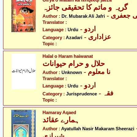
گریہ و ماتم کا تحقیقی جائزہ
-  جعفری
Author :
Dr. Mubarak Ali Jafri
Translator :
- اردو
Language :
Urdu
- عزاداری
Category :
Azadari
Topic :
Halal o Haram haiwanat
حلال و حرام حیوانات
- نا معلوم
Author :
Unknown
Translator :
- اردو
Language :
Urdu
- فقہ
Category :
Jurisprudence
Topic :
Hamaray Aqaed
ہمارے عقائد
- ر مکارم
Author :
Ayatullah Nasir Makaram Sheerazi
شیرازی