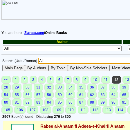
You are here :
Ziaraat.com
/Online Books
Author
Search (Urdu/Roman)
<<
1
2
3
4
5
6
7
8
9
10
11
12
13
28
29
30
31
32
33
34
35
36
37
38
39
54
55
56
57
58
59
60
61
62
63
64
65
80
81
82
83
84
85
86
87
88
89
90
91
105
106
107
108
109
110
111
112
113
114
2907
Book(s) found - Displaying
276
to
300
Rabee al-Anaam fi Adeea-e-Khairil Anaam