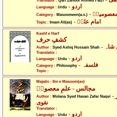
Translator :
Qari Zahoor Ahmed Faizi
- اردو
Language :
Urdu
- عصومینؑ
Category :
Masoomeen(a.s.)
- امام علیؑ
Topic :
Imam Ali(as)
Kashf e Harf
کشفِ حرف
- اہ
Author :
Syed Ashiq Hussain Shah
Translator :
- اردو
Language :
Urdu
- فلسفہ
Category :
Philosophy
Topic :
Majalis - Ilm e Masoom(as)
مجالس - علمِ معصومؑ
- مولانا سید حسن ظفر
Author :
Molana Syed Hasan Zafar Naqvi
نقوی
Translator :
- اردو
Language :
Urdu