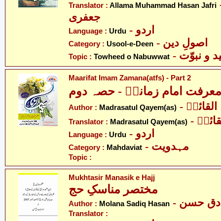
- د حسن
Translator :
Allama Muhammad Hasan Jafri
جعفری
- اردو
Language :
Urdu
- اصولِ دین
Category :
Usool-e-Deen
-  و نبوّت
Topic :
Towheed o Nabuwwat
Maarifat Imam Zamana(atfs) - Part 2
عرفت امام زمانہؑ - حصہ دوم
- قائمؑ
Author :
Madrasatul Qayem(as)
- ئمؑ
Translator :
Madrasatul Qayem(as)
- اردو
Language :
Urdu
- مہدویت
Category :
Mahdaviat
Topic :
Mukhtasir Manasik e Hajj
مختصر مناسکِ حج
- دق حسن
Author :
Molana Sadiq Hasan
Translator :