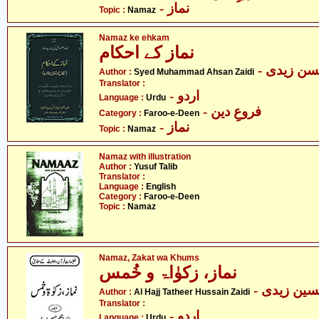
- نماز
Topic :
Namaz
Namaz ke ehkam
نماز کے احکام
- ن زیدی
Author :
Syed Muhammad Ahsan Zaidi
Translator :
- اردو
Language :
Urdu
- فروعِ دین
Category :
Faroo-e-Deen
- نماز
Topic :
Namaz
Namaz with illustration
Author :
Yusuf Talib
Translator :
Language :
English
Category :
Faroo-e-Deen
Topic :
Namaz
Namaz, Zakat wa Khums
نماز، زکوٰاۃ و خُمس
- ین زیدی
Author :
Al Hajj Tatheer Hussain Zaidi
Translator :
- اردو
Language :
Urdu