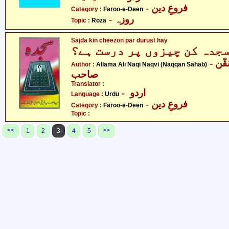
- فروعِ دین
Category :
Faroo-e-Deen
- روزہ
Topic :
Roza
Sajda kin cheezon par durust hay
جدہ کن چیزوں پر درست ہے؟
- علامہ علی نقی نقوی - نقّن
Author :
Allama Ali Naqi Naqvi (Naqqan Sahab)
صاحب
Translator :
- اردو
Language :
Urdu
- فروعِ دین
Category :
Faroo-e-Deen
Topic :
<<
>>
1
2
3
4
5