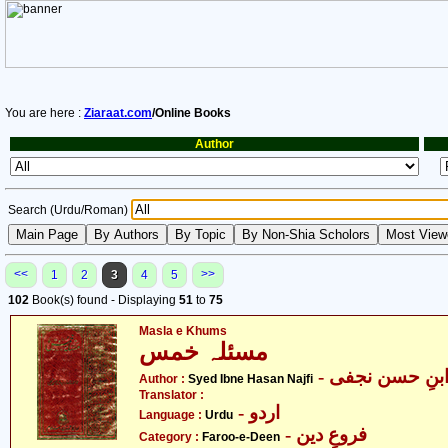
You are here :
Ziaraat.com
/Online Books
Author
Search (Urdu/Roman)
<<
>>
1
2
3
4
5
102
Book(s) found - Displaying
51
to
75
Masla e Khums
مسئلہ خمس
- بنِ حسن نجفی
Author :
Syed Ibne Hasan Najfi
Translator :
- اردو
Language :
Urdu
- فروعِ دین
Category :
Faroo-e-Deen