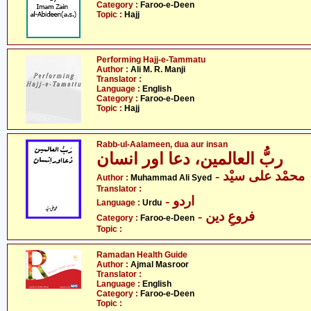
Category :
Faroo-e-Deen
Topic :
Hajj
Performing Hajj-e-Tammatu
Author :
Ali M. R. Manji
Translator :
Language :
English
Category :
Faroo-e-Deen
Topic :
Hajj
Rabb-ul-Aalameen, dua aur insan
ربُّ العالمین، دعا اور انسان
- محمْد علی سیْد
Author :
Muhammad Ali Syed
Translator :
- اردو
Language :
Urdu
- فروعِ دین
Category :
Faroo-e-Deen
Topic :
Ramadan Health Guide
Author :
Ajmal Masroor
Translator :
Language :
English
Category :
Faroo-e-Deen
Topic :