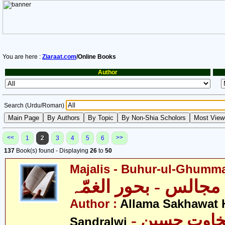
You are here :
Ziaraat.com
/Online Books
Author
Search (Urdu/Roman)
<<
>>
1
2
3
4
5
6
137
Book(s) found - Displaying
26
to
50
Majalis - Buhur-ul-Ghumm
مجالس - بحور الغمّہ
Author :
Allama Sakhawat 
- علامہ سخاوت حسین
Sandralwi