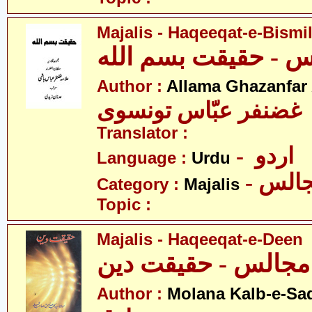
Majalis - Haqeeqat-e-Bismi
Author :
Allama Ghazanfar
 غضنفر عبّاس تونسوی
Translator :
- اردو
Language :
Urdu
- الس
Category :
Majalis
Topic :
Majalis - Haqeeqat-e-Deen
ت دین
Author :
Molana Kalb-e-Sa