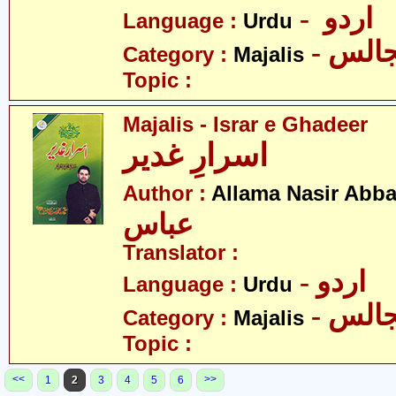
- اردو
Language :
Urdu
- الس
Category :
Majalis
Topic :
Majalis - Israr e Ghadeer
اسرارِ غدیر
Author :
Allama Nasir Abb
عباس
Translator :
- اردو
Language :
Urdu
- الس
Category :
Majalis
Topic :
<<
>>
1
2
3
4
5
6