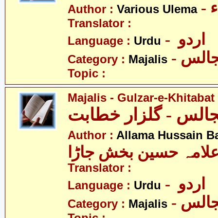
-
Author :
Various Ulema
Translator :
- اردو
Language :
Urdu
- الس
Category :
Majalis
Topic :
Majalis - Gulzar-e-Khitabat
Author :
Allama Hussain B
لامہ حسین بخش جاڑا
Translator :
- اردو
Language :
Urdu
- الس
Category :
Majalis