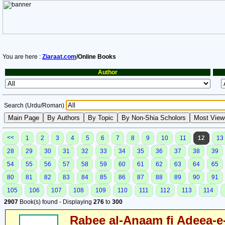
You are here :
Ziaraat.com
/Online Books
Author
Search (Urdu/Roman)
<<
1
2
3
4
5
6
7
8
9
10
11
12
13
28
29
30
31
32
33
34
35
36
37
38
39
54
55
56
57
58
59
60
61
62
63
64
65
80
81
82
83
84
85
86
87
88
89
90
91
105
106
107
108
109
110
111
112
113
114
2907
Book(s) found - Displaying
276
to
300
Rabee al-Anaam fi Adeea-e