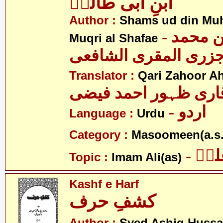
ابنِ ابی طالبؑ
Author :
Shams ud din Muh
- شمس الدین محمد
Muqri al Shafae
زری المقری الشافعی
Translator :
Qari Zahoor A
اری ظہور احمد فیضی
- اردو
Language :
Urdu
Category :
Masoomeen(a.s.
- یؑ
Topic :
Imam Ali(as)
Kashf e Harf
کشفِ حرف