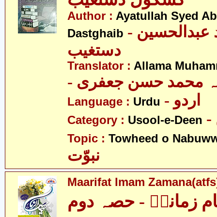
Author :
Ayatullah Syed A
- آیت اللہ سید عبدالحسین
Dastghaib
دستغیب
Translator :
Allama Muhamm
- ہ محمد حسن جعفری
- اردو
Language :
Urdu
Category :
Usool-e-Deen
Topic :
Towheed o Nabuww
نبوّت
Maarifat Imam Zamana(atfs)
م زمانہؑ - حصہ دوم