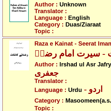
Author :
Unknown
Translator :
Language :
English
Category :
Duas/Ziaraat
Topic :
Raza e Kainat - Seerat Ima
ت - سیرت امام رضاؑ
Author :
Irshad ul Asr Jafr
جعفری
Translator :
- اردو
Language :
Urdu
Category :
Masoomeen(a.s.
Topic :