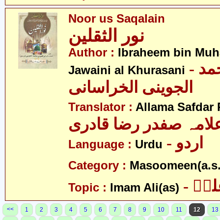
Noor us Saqalain
نور الثقلین
Author :
Ibraheem bin Mu
- ابراھیم بن محمد
Jawaini al Khurasani
الجوینی الخراسانی
Translator :
Allama Safdar 
لامہ صفدر رضا قادری
- اردو
Language :
Urdu
Category :
Masoomeen(a.s.
- یؑ
Topic :
Imam Ali(as)
<<
1
2
3
4
5
6
7
8
9
10
11
12
13