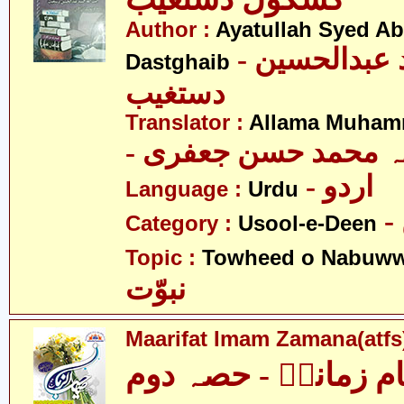
Author :
Ayatullah Syed A
- آیت اللہ سید عبدالحسین
Dastghaib
دستغیب
Translator :
Allama Muhamm
- ہ محمد حسن جعفری
- اردو
Language :
Urdu
Category :
Usool-e-Deen
Topic :
Towheed o Nabuww
نبوّت
Maarifat Imam Zamana(atfs)
م زمانہؑ - حصہ دوم