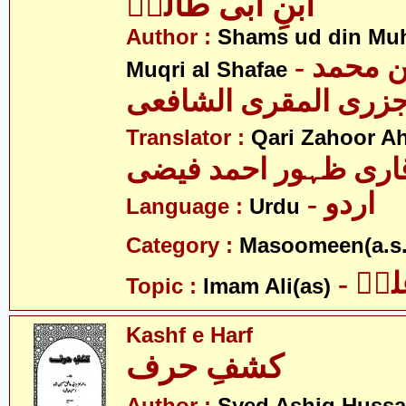
ابنِ ابی طالبؑ
Author :
Shams ud din Muh
- شمس الدین محمد
Muqri al Shafae
زری المقری الشافعی
Translator :
Qari Zahoor A
اری ظہور احمد فیضی
- اردو
Language :
Urdu
Category :
Masoomeen(a.s.
- یؑ
Topic :
Imam Ali(as)
Kashf e Harf
کشفِ حرف