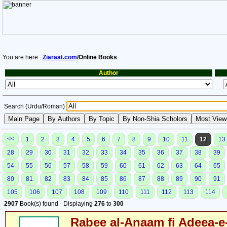
You are here :
Ziaraat.com
/Online Books
Author
Search (Urdu/Roman)
<<
1
2
3
4
5
6
7
8
9
10
11
12
13
28
29
30
31
32
33
34
35
36
37
38
39
54
55
56
57
58
59
60
61
62
63
64
65
80
81
82
83
84
85
86
87
88
89
90
91
105
106
107
108
109
110
111
112
113
114
2907
Book(s) found - Displaying
276
to
300
Rabee al-Anaam fi Adeea-e