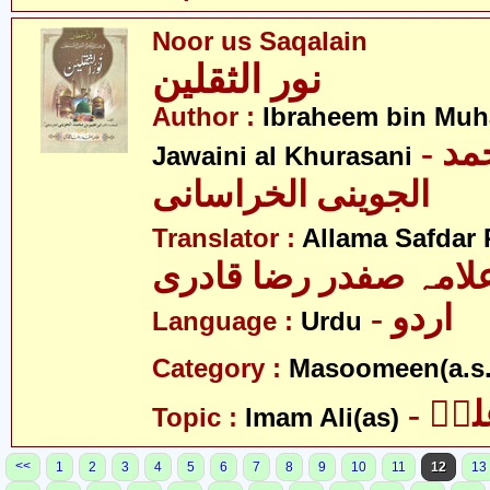
Noor us Saqalain
نور الثقلین
Author :
Ibraheem bin Mu
- ابراھیم بن محمد
Jawaini al Khurasani
الجوینی الخراسانی
Translator :
Allama Safdar 
لامہ صفدر رضا قادری
- اردو
Language :
Urdu
Category :
Masoomeen(a.s.
- یؑ
Topic :
Imam Ali(as)
<<
1
2
3
4
5
6
7
8
9
10
11
12
13