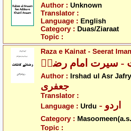
Author :
Unknown
Translator :
Language :
English
Category :
Duas/Ziaraat
Topic :
Raza e Kainat - Seerat Ima
ت - سیرت امام رضاؑ
Author :
Irshad ul Asr Jafr
جعفری
Translator :
- اردو
Language :
Urdu
Category :
Masoomeen(a.s.
Topic :