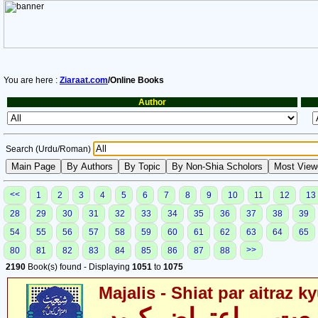
You are here :
Ziaraat.com
/Online Books
Author
Search (Urdu/Roman)
<<
1
2
3
4
5
6
7
8
9
10
11
12
13
28
29
30
31
32
33
34
35
36
37
38
39
54
55
56
57
58
59
60
61
62
63
64
65
>>
80
81
82
83
84
85
86
87
88
2190
Book(s) found - Displaying
1051
to
1075
Majalis - Shiat par aitraz k