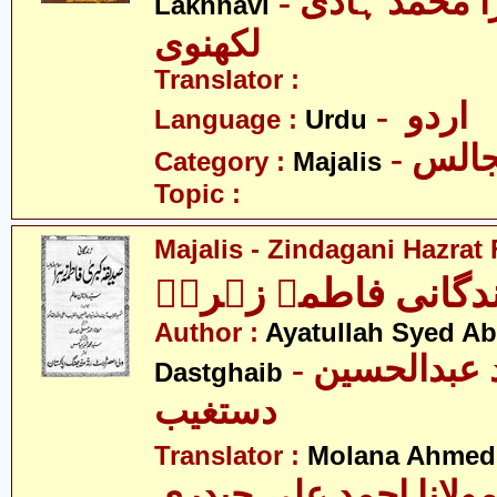
- علامہ مرزا محمّد ہادی
Lakhnavi
لکھنوی
Translator :
- اردو
Language :
Urdu
- الس
Category :
Majalis
Topic :
Majalis - Zindagani Hazrat
دگانی فاطمہ زہراؑ
Author :
Ayatullah Syed A
- آیت اللہ سید عبدالحسین
Dastghaib
دستغیب
Translator :
Molana Ahmed 
ولانا احمد علی حیدری