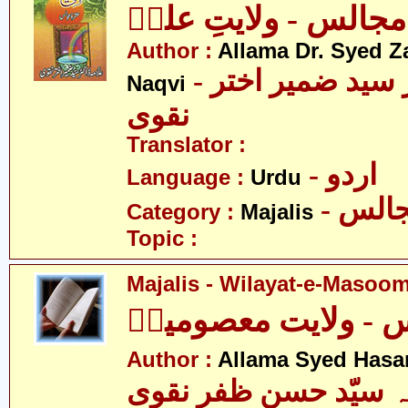
مجالس - ولایتِ علیؑ
Author :
Allama Dr. Syed Z
- علامہ ڈاکٹر سید ضمیر اختر
Naqvi
نقوی
Translator :
- اردو
Language :
Urdu
- الس
Category :
Majalis
Topic :
Majalis - Wilayat-e-Masoom
 - ولایت معصومینؑ
Author :
Allama Syed Hasa
ہ سیّد حسن ظفر نقوی