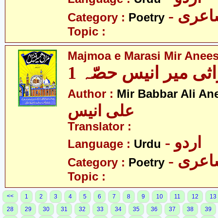
- عری
Category :
Poetry
Topic :
Majmoa e Marasi Mir Anees
ثی میر انیس حصّہ 1
Author :
Mir Babbar Ali An
علی انیس
Translator :
- اردو
Language :
Urdu
- عری
Category :
Poetry
Topic :
<<
1
2
3
4
5
6
7
8
9
10
11
12
13
28
29
30
31
32
33
34
35
36
37
38
39