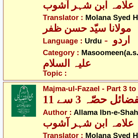
علامہ ابن شہر آشوب
Translator :
Molana Syed H
مولانا سیّد حسن ظفر
- اردو
Language :
Urdu
Category :
Masoomeen(a.s.
علیہ السلام
Topic :
Majma-ul-Fazael - Part 3 to
ئل حصّہ 3 سے 11
Author :
Allama Ibn-e-Sha
علامہ ابن شہر آشوب
Translator :
Molana Syed H