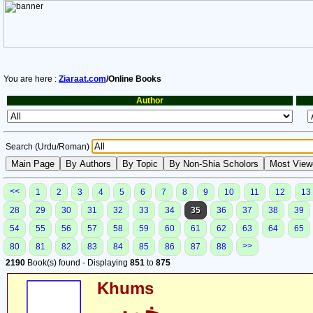
You are here :
Ziaraat.com
/Online Books
Author
Search (Urdu/Roman)
<<
1
2
3
4
5
6
7
8
9
10
11
12
13
28
29
30
31
32
33
34
35
36
37
38
39
54
55
56
57
58
59
60
61
62
63
64
65
>>
80
81
82
83
84
85
86
87
88
2190
Book(s) found - Displaying
851
to
875
Khums