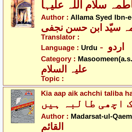
مہ سلام اللہ علیہا
Author :
Allama Syed Ibn-e
ہ سیّد ابن حسن نجفی
Translator :
- اردو
Language :
Urdu
Category :
Masoomeen(a.s.
علیہ السلام
Topic :
Kia aap aik achchi taliba h
 اچھی طالبہ ہیں
Author :
Madarsat-ul-Qaem(
القائم