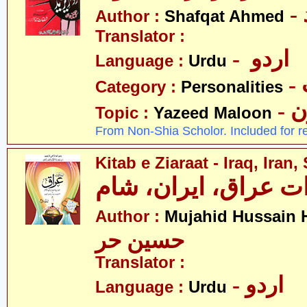
Author :
Shafqat Ahmed
Translator :
- اردو
Language :
Urdu
Category :
Personalities
-
Topic :
Yazeed Maloon
From Non-Shia Scholor. Included for r
Kitab e Ziaraat - Iraq, Iran
ات عراق، ایران، شام
Author :
Mujahid Hussain 
حسین حر
Translator :
- اردو
Language :
Urdu