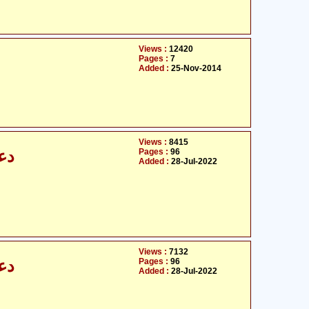
Views :
12420
Pages :
7
Added :
25-Nov-2014
Views :
8415
Pages :
96
د)
Added :
28-Jul-2022
Views :
7132
Pages :
96
د)
Added :
28-Jul-2022