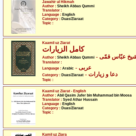
Jawahir ul Hikmah
Author :
Sheikh Abbas Qummi
Translator :
Language :
English
Category :
Duas/Ziaraat
Topic :
Kaamil uz Ziarat
کامل الزیارات
- یخ عبّاس قمّی
Author :
Sheikh Abbas Qummi
Translator :
- عربی
Language :
Arabic
- دعا و زیارات
Category :
Duas/Ziaraat
Topic :
Kaamil uz Ziarat - English
Author :
Abil Qasim Jafer bin Muhammad bin Moosa
Translator :
Syed Athar Hussain
Language :
English
Category :
Duas/Ziaraat
Topic :
Kamil uz Ziara