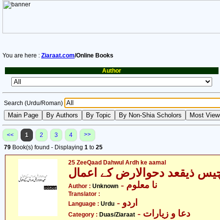
You are here :
Ziaraat.com
/Online Books
Author
Search (Urdu/Roman)
>>
<<
1
2
3
4
79
Book(s) found - Displaying
1
to
25
25 ZeeQaad Dahwul Ardh ke aamal
یس ذیقعد دحوالارض کے اعمال
- نا معلوم
Author :
Unknown
Translator :
- اردو
Language :
Urdu
- دعا و زیارات
Category :
Duas/Ziaraat