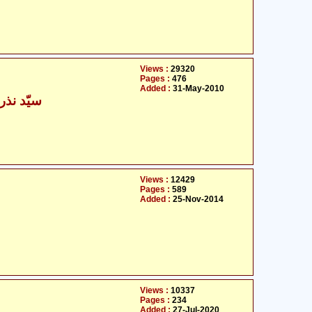
Views :
29320
Pages :
476
Added :
31-May-2010
سیّد نذر
Views :
12429
Pages :
589
Added :
25-Nov-2014
Views :
10337
Pages :
234
Added :
27-Jul-2020