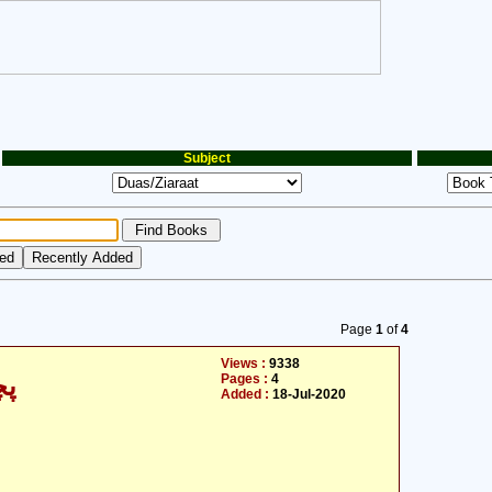
Subject
Page
1
of
4
Views :
9338
Pages :
4
پچ
Added :
18-Jul-2020