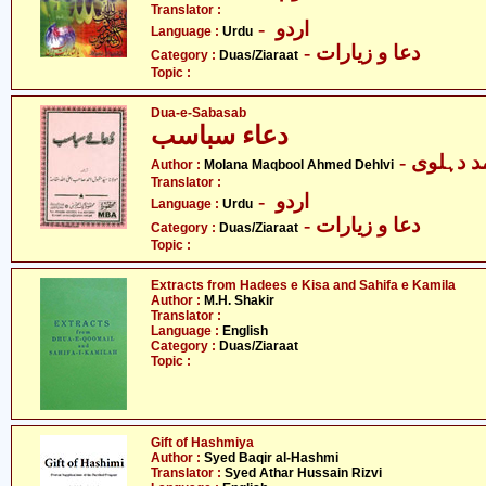
Translator :
- اردو
Language :
Urdu
- دعا و زیارات
Category :
Duas/Ziaraat
Topic :
Dua-e-Sabasab
دعاء سباسب
-  دہلوی
Author :
Molana Maqbool Ahmed Dehlvi
Translator :
- اردو
Language :
Urdu
- دعا و زیارات
Category :
Duas/Ziaraat
Topic :
Extracts from Hadees e Kisa and Sahifa e Kamila
Author :
M.H. Shakir
Translator :
Language :
English
Category :
Duas/Ziaraat
Topic :
Gift of Hashmiya
Author :
Syed Baqir al-Hashmi
Translator :
Syed Athar Hussain Rizvi