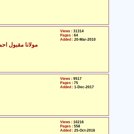
Views :
31314
Pages :
64
Added :
20-Mar-2010
مولانا مقبول احمد
Views :
9517
Pages :
75
Added :
1-Dec-2017
Views :
10216
Pages :
558
Added :
25-Oct-2016