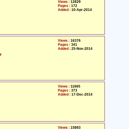
Views :
12829
Pages :
172
Added :
10-Apr-2014
Views :
16376
Pages :
341
Added :
25-Nov-2014
ش
Views :
11665
Pages :
373
Added :
17-Dec-2014
Views :
15893