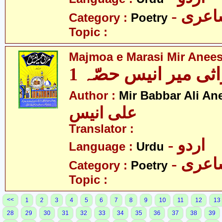
- عری
Category :
Poetry
Topic :
Majmoa e Marasi Mir Anees
ثی میر انیس حصّہ 1
Author :
Mir Babbar Ali An
علی انیس
Translator :
- اردو
Language :
Urdu
- عری
Category :
Poetry
Topic :
<<
1
2
3
4
5
6
7
8
9
10
11
12
13
28
29
30
31
32
33
34
35
36
37
38
39