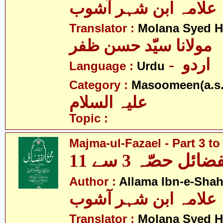
علامہ ابن شہر آشوب
Translator :
Molana Syed H
مولانا سیّد حسن ظفر
- اردو
Language :
Urdu
Category :
Masoomeen(a.s.
علیہ السلام
Topic :
Majma-ul-Fazael - Part 3 to
ئل حصّہ 3 سے 11
Author :
Allama Ibn-e-Sha
علامہ ابن شہر آشوب
Translator :
Molana Syed H