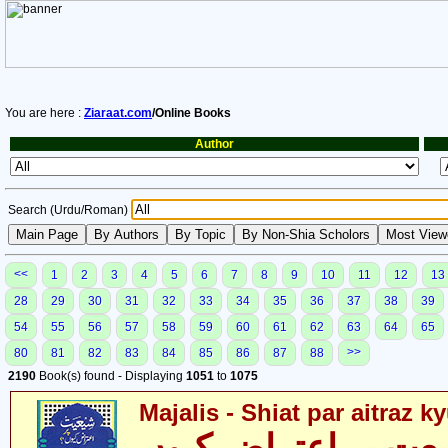
You are here :
Ziaraat.com
/Online Books
Author
Search (Urdu/Roman)
<<
1
2
3
4
5
6
7
8
9
10
11
12
13
28
29
30
31
32
33
34
35
36
37
38
39
54
55
56
57
58
59
60
61
62
63
64
65
>>
80
81
82
83
84
85
86
87
88
2190
Book(s) found - Displaying
1051
to
1075
Majalis - Shiat par aitraz k