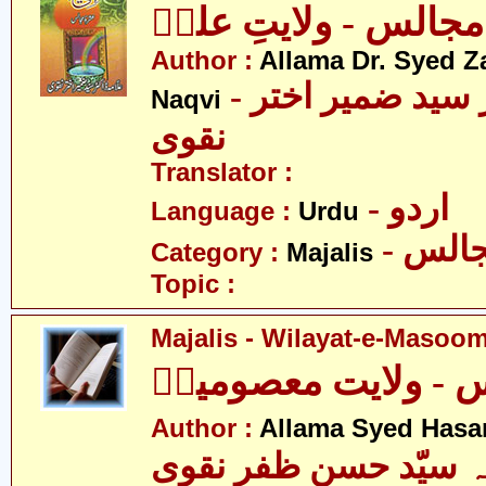
مجالس - ولایتِ علیؑ
Author :
Allama Dr. Syed Z
- علامہ ڈاکٹر سید ضمیر اختر
Naqvi
نقوی
Translator :
- اردو
Language :
Urdu
- الس
Category :
Majalis
Topic :
Majalis - Wilayat-e-Masoom
 - ولایت معصومینؑ
Author :
Allama Syed Hasa
ہ سیّد حسن ظفر نقوی